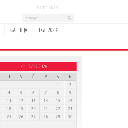
S I T E M A P
GALERIJA
EGP 2023
KOLOVOZ 2026
U
S
Č
P
S
N
1
2
4
5
6
7
8
9
11
12
13
14
15
16
18
19
20
21
22
23
25
26
27
28
29
30