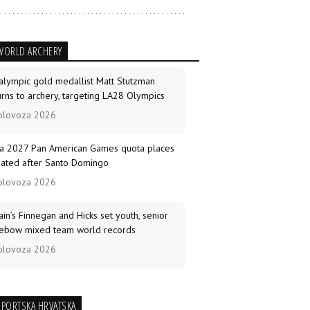
WORLD ARCHERY
alympic gold medallist Matt Stutzman
urns to archery, targeting LA28 Olympics
olovoza 2026
a 2027 Pan American Games quota places
ated after Santo Domingo
olovoza 2026
tain’s Finnegan and Hicks set youth, senior
ebow mixed team world records
olovoza 2026
ld Archery Knowledge Sharing
munications programme expands
SPORTSKA HRVATSKA