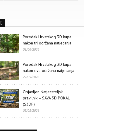
3D
Poredak Hrvatskog 3D kupa
nakon tri održana natjecanja
01/06/2026
Poredak Hrvatskog 3D kupa
nakon dva održana natjecanja
22/05/2026
Objavljen Natjecateljski
pravilnik – SAVA 3D POKAL
(S3DP)
03/02/2026