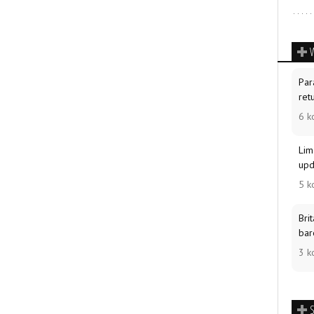
Par
ret
6 k
Lim
upd
5 k
Bri
bar
3 k
Wor
com