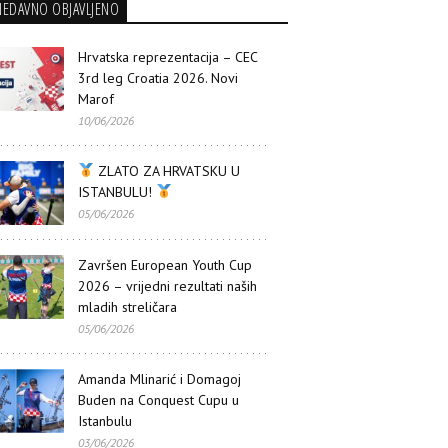
NEDAVNO OBJAVLJENO
Hrvatska reprezentacija – CEC
3rd leg Croatia 2026. Novi
Marof
10/06/2026
ZLATO ZA HRVATSKU U
ISTANBULU!
05/06/2026
Završen European Youth Cup
2026 – vrijedni rezultati naših
mladih streličara
05/06/2026
Amanda Mlinarić i Domagoj
Buden na Conquest Cupu u
Istanbulu
03/06/2026