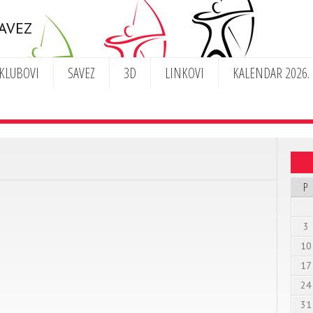
SAVEZ
KLUBOVI
SAVEZ
3D
LINKOVI
KALENDAR 2026.
P
3
10
17
24
31