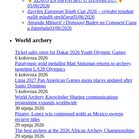
ZLATO ZA HRVATSKU U ISTANBULU!
05/06/2026
Završen European Youth Cup 2026 – vrijedni rezultati
naših mladih streličara
05/06/2026
Amanda Mlinarić i Domagoj Buden na Conquest Cupu
u Istanbulu
03/06/2026
World archery
Ticket sales open for Dakar 2026 Youth Olympic Games
6 kolovoza 2026
Paralympic gold medallist Matt Stutzman returns to archery,
targeting LA28 Olympics
6 kolovoza 2026
Lima 2027 Pan American Games quota places updated after
Santo Domingo
5 kolovoza 2026
World Archery Knowledge Sharing communications
programme expands worldwide
30 srpnja 2026
Pizarro, Lopez win compound golds as Mexico sweeps
recurve titles
29 srpnja 2026
The best archers at the 2026 African Archery Championships
29 srpnja 2026