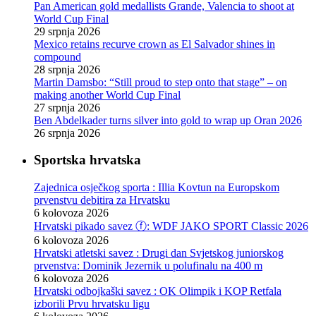
Pan American gold medallists Grande, Valencia to shoot at
World Cup Final
29 srpnja 2026
Mexico retains recurve crown as El Salvador shines in
compound
28 srpnja 2026
Martin Damsbo: “Still proud to step onto that stage” – on
making another World Cup Final
27 srpnja 2026
Ben Abdelkader turns silver into gold to wrap up Oran 2026
26 srpnja 2026
Sportska hrvatska
Zajednica osječkog sporta : Illia Kovtun na Europskom
prvenstvu debitira za Hrvatsku
6 kolovoza 2026
Hrvatski pikado savez ⓕ: WDF JAKO SPORT Classic 2026
6 kolovoza 2026
Hrvatski atletski savez : Drugi dan Svjetskog juniorskog
prvenstva: Dominik Jezernik u polufinalu na 400 m
6 kolovoza 2026
Hrvatski odbojkaški savez : OK Olimpik i KOP Retfala
izborili Prvu hrvatsku ligu