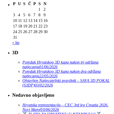
P
U
S
Č
P
S
N
1
2
3
4
5
6
7
8
9
10
11
12
13
14
15
16
17
18
19
20
21
22
23
24
25
26
27
28
29
30
31
« lip
3D
Poredak Hrvatskog 3D kupa nakon tri održana
natjecanja
01/06/2026
Poredak Hrvatskog 3D kupa nakon dva održana
natjecanja
22/05/2026
Objavljen Natjecateljski pravilnik – SAVA 3D POKAL
(S3DP)
03/02/2026
Nedavno objavljeno
Hrvatska reprezentacija – CEC 3rd leg Croatia 2026.
Novi Marof
10/06/2026