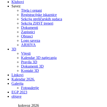
Klubovi
Savez
Tijela i organi
Registracijske iskaznice
Sekcija streličarskih sudaca
Sekcija ZHST treneri
Dokumenti
Zapisnici
Obrasci
Logo saveza
ARHIVA
3D
Vijesti
Kalendar 3D natjecanja
Pravila 3D
Dokumenti 3D
Kontakt 3D
Linkovi
Kalendar 2026.
Galerija
Fotogalerije
EGP 2023
objave
kolovoz 2026