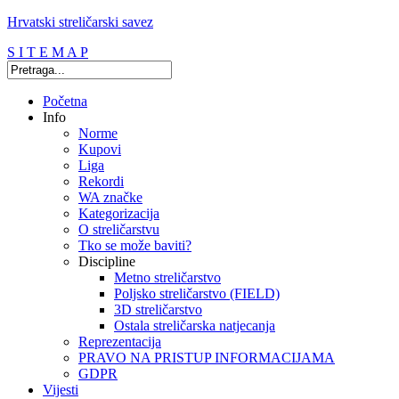
Hrvatski streličarski savez
S I T E M A P
Početna
Info
Norme
Kupovi
Liga
Rekordi
WA značke
Kategorizacija
O streličarstvu
Tko se može baviti?
Discipline
Metno streličarstvo
Poljsko streličarstvo (FIELD)
3D streličarstvo
Ostala streličarska natjecanja
Reprezentacija
PRAVO NA PRISTUP INFORMACIJAMA
GDPR
Vijesti