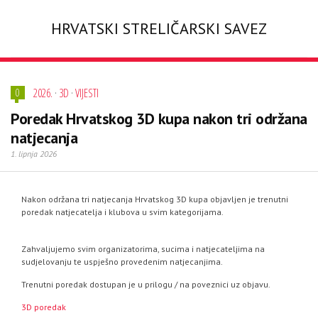
HRVATSKI STRELIČARSKI SAVEZ
2026.
·
3D
·
VIJESTI
0
Poredak Hrvatskog 3D kupa nakon tri održana
natjecanja
1. lipnja 2026
Nakon održana tri natjecanja Hrvatskog 3D kupa objavljen je trenutni
poredak natjecatelja i klubova u svim kategorijama.
Zahvaljujemo svim organizatorima, sucima i natjecateljima na
sudjelovanju te uspješno provedenim natjecanjima.
Trenutni poredak dostupan je u prilogu / na poveznici uz objavu.
3D poredak