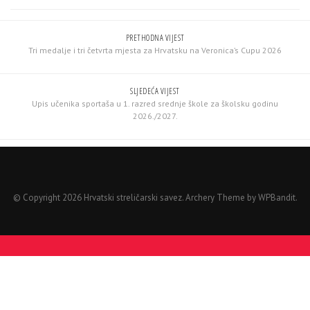
PRETHODNA VIJEST
Tri medalje i tri četvrta mjesta za Hrvatsku na Veronica’s Cupu 2026
SLJEDEĆA VIJEST
Upis učenika sportaša u 1. razred srednje škole za školsku godinu
2026./2027.
© Copyright 2026 Hrvatski streličarski savez.
Archery Theme by
WPBandit
.