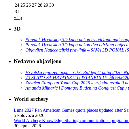
24
25
26
27
28
29
30
31
« lip
3D
Poredak Hrvatskog 3D kupa nakon tri održana natjecan
Poredak Hrvatskog 3D kupa nakon dva održana natjeca
Objavljen Natjecateljski pravilnik – SAVA 3D POKAL 
Nedavno objavljeno
Hrvatska reprezentacija – CEC 3rd leg Croatia 2026. N
🥇 ZLATO ZA HRVATSKU U ISTANBULU! 🥇
05/06/2
Završen European Youth Cup 2026 – vrijedni rezultati na
Amanda Mlinarić i Domagoj Buden na Conquest Cupu u
World archery
Lima 2027 Pan American Games quota places updated after S
5 kolovoza 2026
World Archery Knowledge Sharing communications programme
30 srpnja 2026