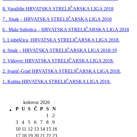
8. Varaždin HRVATSKA STRELIČARSKA LIGA 2018
7 . Sisak – HRVATSKA STRELIČARSKA LIGA 2018
6 . Mala Subotica – HRVATSKA STRELIČARSKA LIGA 2018
5. Ljubešćica HRVATSKA STRELIČARSKA LIGA 2018.
4. Sisak – HRVATSKA STRELIČARSKA LIGA 2018-19
3. Vidovec HRVATSKA STRELIČARSKA LIGA 2018.
2. Ivanić-Grad HRVATSKA STRELIČARSKA LIGA 2018.
1. Kutina HRVATSKA STRELIČARSKA LIGA 2018.
kolovoz 2026
P
U
S
Č
P
S
N
1
2
3
4
5
6
7
8
9
10
11
12
13
14
15
16
17
18
19
20
21
22
23