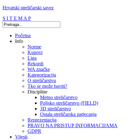
Hrvatski streličarski savez
S I T E M A P
Početna
Info
Norme
Kupovi
Liga
Rekordi
WA značke
Kategorizacija
O streličarstvu
Tko se može baviti?
Discipline
Metno streličarstvo
Poljsko streličarstvo (FIELD)
3D streličarstvo
Ostala streličarska natjecanja
Reprezentacija
PRAVO NA PRISTUP INFORMACIJAMA
GDPR
Vijesti