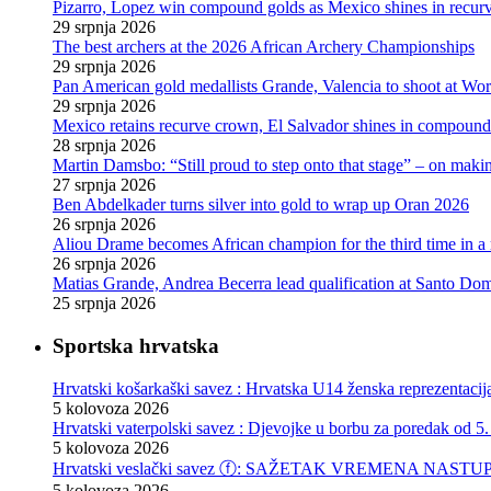
Pizarro, Lopez win compound golds as Mexico shines in recu
29 srpnja 2026
The best archers at the 2026 African Archery Championships
29 srpnja 2026
Pan American gold medallists Grande, Valencia to shoot at Wo
29 srpnja 2026
Mexico retains recurve crown, El Salvador shines in compoun
28 srpnja 2026
Martin Damsbo: “Still proud to step onto that stage” – on mak
27 srpnja 2026
Ben Abdelkader turns silver into gold to wrap up Oran 2026
26 srpnja 2026
Aliou Drame becomes African champion for the third time in a
26 srpnja 2026
Matias Grande, Andrea Becerra lead qualification at Santo D
25 srpnja 2026
Sportska hrvatska
Hrvatski košarkaški savez : Hrvatska U14 ženska reprezentacij
5 kolovoza 2026
Hrvatski vaterpolski savez : Djevojke u borbu za poredak od 5.
5 kolovoza 2026
Hrvatski veslački savez ⓕ: SAŽETAK VREMENA NASTU
5 kolovoza 2026