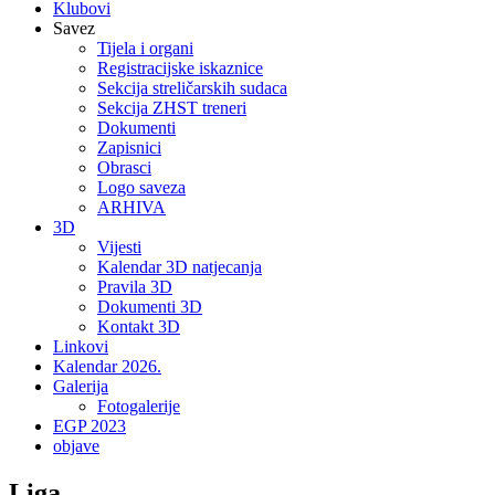
Klubovi
Savez
Tijela i organi
Registracijske iskaznice
Sekcija streličarskih sudaca
Sekcija ZHST treneri
Dokumenti
Zapisnici
Obrasci
Logo saveza
ARHIVA
3D
Vijesti
Kalendar 3D natjecanja
Pravila 3D
Dokumenti 3D
Kontakt 3D
Linkovi
Kalendar 2026.
Galerija
Fotogalerije
EGP 2023
objave
Liga