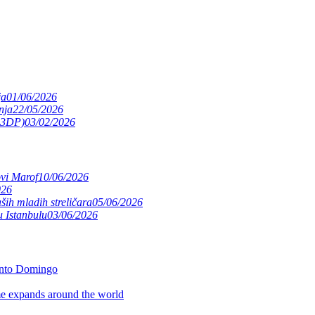
ja
01/06/2026
nja
22/05/2026
(S3DP)
03/02/2026
ovi Marof
10/06/2026
026
ših mladih streličara
05/06/2026
 Istanbulu
03/06/2026
anto Domingo
 expands around the world