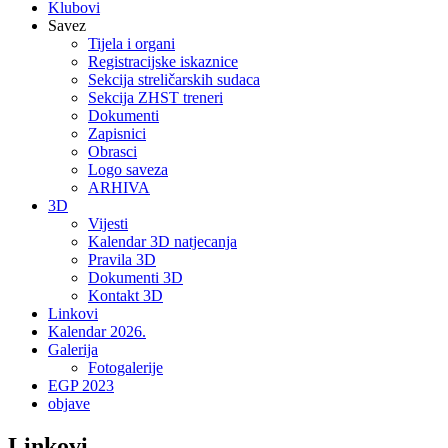
Klubovi
Savez
Tijela i organi
Registracijske iskaznice
Sekcija streličarskih sudaca
Sekcija ZHST treneri
Dokumenti
Zapisnici
Obrasci
Logo saveza
ARHIVA
3D
Vijesti
Kalendar 3D natjecanja
Pravila 3D
Dokumenti 3D
Kontakt 3D
Linkovi
Kalendar 2026.
Galerija
Fotogalerije
EGP 2023
objave
Linkovi