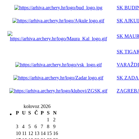
SK BUDI
SK AJKU
SK MAUR
SK TIGA
VARAŽDI
SK ZADA
ZAGREBA
kolovoz 2026
P
U
S
Č
P
S
N
1
2
3
4
5
6
7
8
9
10
11
12
13
14
15
16