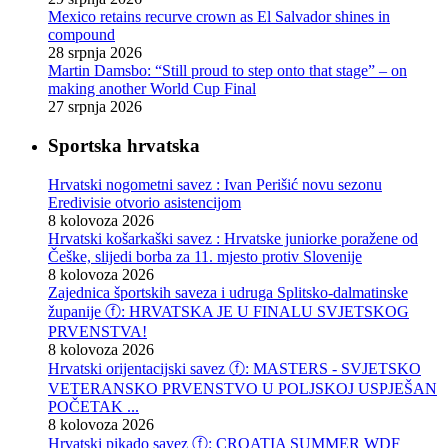
Mexico retains recurve crown as El Salvador shines in
compound
28 srpnja 2026
Martin Damsbo: “Still proud to step onto that stage” – on
making another World Cup Final
27 srpnja 2026
Sportska hrvatska
Hrvatski nogometni savez : Ivan Perišić novu sezonu
Eredivisie otvorio asistencijom
8 kolovoza 2026
Hrvatski košarkaški savez : Hrvatske juniorke poražene od
Češke, slijedi borba za 11. mjesto protiv Slovenije
8 kolovoza 2026
Zajednica športskih saveza i udruga Splitsko-dalmatinske
županije ⓕ: HRVATSKA JE U FINALU SVJETSKOG
PRVENSTVA!
8 kolovoza 2026
Hrvatski orijentacijski savez ⓕ: MASTERS - SVJETSKO
VETERANSKO PRVENSTVO U POLJSKOJ USPJEŠAN
POČETAK ...
8 kolovoza 2026
Hrvatski pikado savez ⓕ: CROATIA SUMMER WDF