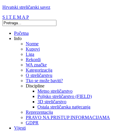
Hrvatski streličarski savez
S I T E M A P
Početna
Info
Norme
Kupovi
Liga
Rekordi
WA značke
Kategorizacija
O streličarstvu
Tko se može baviti?
Discipline
Metno streličarstvo
Poljsko streličarstvo (FIELD)
3D streličarstvo
Ostala streličarska natjecanja
Reprezentacija
PRAVO NA PRISTUP INFORMACIJAMA
GDPR
Vijesti