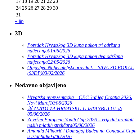
17
18
19
20
21
22
23
24
25
26
27
28
29
30
31
« lip
3D
Poredak Hrvatskog 3D kupa nakon tri održana
natjecanja
01/06/2026
Poredak Hrvatskog 3D kupa nakon dva održana
natjecanja
22/05/2026
Objavljen Natjecateljski pravilnik – SAVA 3D POKAL
(S3DP)
03/02/2026
Nedavno objavljeno
Hrvatska reprezentacija – CEC 3rd leg Croatia 2026.
Novi Marof
10/06/2026
🥇 ZLATO ZA HRVATSKU U ISTANBULU! 🥇
05/06/2026
Završen European Youth Cup 2026 – vrijedni rezultati
naših mladih streličara
05/06/2026
Amanda Mlinarić i Domagoj Buden na Conquest Cupu
u Istanbulu
03/06/2026