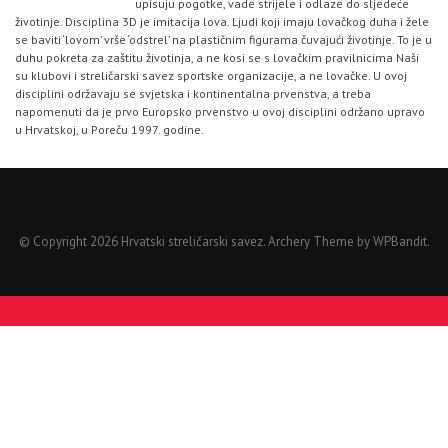
upisuju pogotke, vade strijele i odlaze do sljedeće
životinje. Disciplina 3D je imitacija lova. Ljudi koji imaju lovačkog duha i žele
se baviti ‘lovom’ vrše ‘odstrel’ na plastičnim figurama čuvajući životinje. To je u
duhu pokreta za zaštitu životinja, a ne kosi se s lovačkim pravilnicima Naši
su klubovi i streličarski savez sportske organizacije, a ne lovačke. U ovoj
disciplini održavaju se svjetska i kontinentalna prvenstva, a treba
napomenuti da je prvo Europsko prvenstvo u ovoj disciplini održano upravo
u Hrvatskoj, u Poreču 1997. godine.
© Copyright 2026 Hrvatski streličarski savez.
Archery Theme by
WPBandit
.