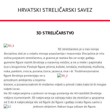
HRVATSKI STRELIČARSKI SAVEZ
3D STRELIČARSTVO
3D streličarstvo je u nas novija
disciplina, dok je u svijetu mnogo popularnija i masovnija. Disciplina je vrlo
slična poljskom streličarstvu, a glavna je razlika što se ovdje gađaju
gumene figure raznih životinja u naravnoj veličini, a ne u mete i papirnata
lica s krugovima. Postoje figure jelena, košute, srndaća, medvjeda, muflona,
vuka, pantere, svisca, purana, lisice, jazavca, risa i dr
. Trodimenzionalne
figure životinja postavljaju se u
prirodnom ambijentu u kojemu
borave, u pozama kakvim ih možemo vidjeti u prirodi i tako kako bi ih mogao
vidjeti lovac.
Na 3D natjecanjima u jednom se krugu postavlja do 40 različitih životinja
vidljivo numeriranih. 3D natjecanja se odvijaju tako da streličari u grupama
od 3 do 4 natjecatelja idu od figure do figure i gađaju svaku figuru samo s
jednom strijelom.
Nakon toga odlaze do figure,