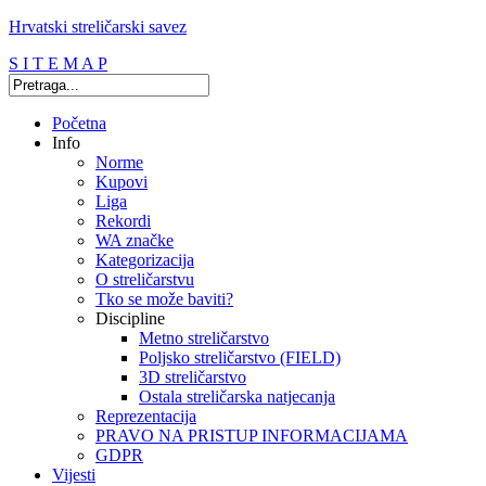
Hrvatski streličarski savez
S I T E M A P
Početna
Info
Norme
Kupovi
Liga
Rekordi
WA značke
Kategorizacija
O streličarstvu
Tko se može baviti?
Discipline
Metno streličarstvo
Poljsko streličarstvo (FIELD)
3D streličarstvo
Ostala streličarska natjecanja
Reprezentacija
PRAVO NA PRISTUP INFORMACIJAMA
GDPR
Vijesti