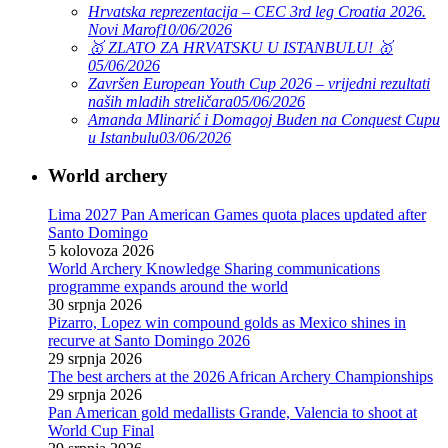
Hrvatska reprezentacija – CEC 3rd leg Croatia 2026.
Novi Marof
10/06/2026
🥇 ZLATO ZA HRVATSKU U ISTANBULU! 🥇
05/06/2026
Završen European Youth Cup 2026 – vrijedni rezultati
naših mladih streličara
05/06/2026
Amanda Mlinarić i Domagoj Buden na Conquest Cupu
u Istanbulu
03/06/2026
World archery
Lima 2027 Pan American Games quota places updated after
Santo Domingo
5 kolovoza 2026
World Archery Knowledge Sharing communications
programme expands around the world
30 srpnja 2026
Pizarro, Lopez win compound golds as Mexico shines in
recurve at Santo Domingo 2026
29 srpnja 2026
The best archers at the 2026 African Archery Championships
29 srpnja 2026
Pan American gold medallists Grande, Valencia to shoot at
World Cup Final