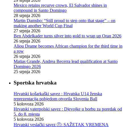
29 srpnja 2026
Mexico retains recurve crown, El Salvador shines in
compound in Santo Domingo
28 srpnja 2026
Martin Damsbo: “Still proud to step onto that stage” – on
making another World Cup Final
27 srpnja 2026
Ben Abdelkader turns silver into gold to wrap up Oran 2026
26 srpnja 2026
Aliou Drame becomes African champion for the third time in
a row
26 srpnja 2026
Matias Grande, Andrea Becerra lead qualification at Santo
Domingo 2026
25 srpnja 2026
Sportska hrvatska
Hrvatski košarkaški savez : Hrvatska U14 ženska
reprezentacija pobjedom otvorila Slovenia Ball
5 kolovoza 2026
Hrvatski vaterpolski savez : Djevojke u borbu za poredak od
5. do 8. mjesta
5 kolovoza 2026
Hrvatski veslački savez ⓕ: SAŽETAK VREMENA