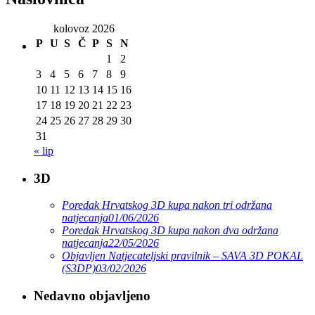
kolovoz 2026
P
U
S
Č
P
S
N
1
2
3
4
5
6
7
8
9
10
11
12
13
14
15
16
17
18
19
20
21
22
23
24
25
26
27
28
29
30
31
« lip
3D
Poredak Hrvatskog 3D kupa nakon tri održana
natjecanja
01/06/2026
Poredak Hrvatskog 3D kupa nakon dva održana
natjecanja
22/05/2026
Objavljen Natjecateljski pravilnik – SAVA 3D POKAL
(S3DP)
03/02/2026
Nedavno objavljeno