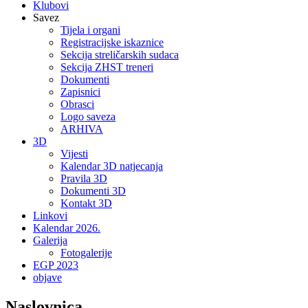
Klubovi
Savez
Tijela i organi
Registracijske iskaznice
Sekcija streličarskih sudaca
Sekcija ZHST treneri
Dokumenti
Zapisnici
Obrasci
Logo saveza
ARHIVA
3D
Vijesti
Kalendar 3D natjecanja
Pravila 3D
Dokumenti 3D
Kontakt 3D
Linkovi
Kalendar 2026.
Galerija
Fotogalerije
EGP 2023
objave
Naslovnica