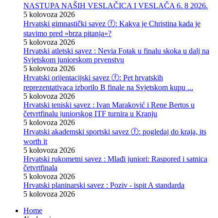
NASTUPA NAŠIH VESLAČICA I VESLAČA 6. 8 2026.
5 kolovoza 2026
Hrvatski gimnastički savez ⓕ: Kakva je Christina kada je
stavimo pred »brza pitanja«?
5 kolovoza 2026
Hrvatski atletski savez : Nevia Fotak u finalu skoka u dalj na
Svjetskom juniorskom prvenstvu
5 kolovoza 2026
Hrvatski orijentacijski savez ⓕ: Pet hrvatskih
reprezentativaca izborilo B finale na Svjetskom kupu ...
5 kolovoza 2026
Hrvatski teniski savez : Ivan Maraković i Rene Bertos u
četvrtfinalu juniorskog ITF turnira u Kranju
5 kolovoza 2026
Hrvatski akademski sportski savez ⓕ: pogledaj do kraja, its
worth it
5 kolovoza 2026
Hrvatski rukometni savez : Mlađi juniori: Raspored i satnica
četvrtfinala
5 kolovoza 2026
Hrvatski planinarski savez : Poziv - ispit A standarda
5 kolovoza 2026
Home