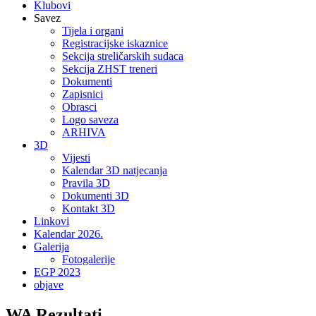
Klubovi
Savez
Tijela i organi
Registracijske iskaznice
Sekcija streličarskih sudaca
Sekcija ZHST treneri
Dokumenti
Zapisnici
Obrasci
Logo saveza
ARHIVA
3D
Vijesti
Kalendar 3D natjecanja
Pravila 3D
Dokumenti 3D
Kontakt 3D
Linkovi
Kalendar 2026.
Galerija
Fotogalerije
EGP 2023
objave
WA Rezultati