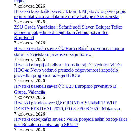
Pejina
7 kolovoza 2026
Hrvatski košarkaški savez : Izbornik Mijatović objavio popis
reprezentativaca za utakmice protiv Latvije i Nizozemske
7 kolovoza 2026
ZŠU Grada Varaždina : Šafarić uoči Slaven Belupa: Teško
izborenu pobjedu nad Hajdukom želimo potvrditi u
Koprivnici
7 kolovoza 2026
Hrvatski veslački savez ⓕ: Borna Bašić u prvom nastupu u
skifu na Svjetskom prvenstvu za juniore ...
7 kolovoza 2026
Hrvatski olimpijski odbor : Konstituirajuća sjednica Vijeća
HOO-a: Novo vodstvo preuzelo odgovornost i započelo
provedbu programa razvoja HOO-a
7 kolovoza 2026
Hrvatski baseball savez ⓕ: U23 Europsko prvenstvo B-
Grupa, Valencija
7 kolovoza 2026
Hrvatski pikado savez ⓕ: CROATIA SUMMER WDF
DARTS FESTIVAL 2026, 06.08.-09.08.2026. Makarska
7 kolovoza 2026
Hrvatski odbojkaški savez : Velika pobjeda naših odbojkašica
nad Brazilom na otvaranju SP U17
7 kolovoza 2026