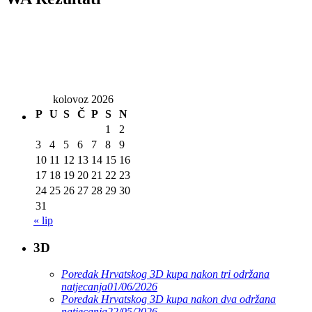
kolovoz 2026
P
U
S
Č
P
S
N
1
2
3
4
5
6
7
8
9
10
11
12
13
14
15
16
17
18
19
20
21
22
23
24
25
26
27
28
29
30
31
« lip
3D
Poredak Hrvatskog 3D kupa nakon tri održana
natjecanja
01/06/2026
Poredak Hrvatskog 3D kupa nakon dva održana
natjecanja
22/05/2026