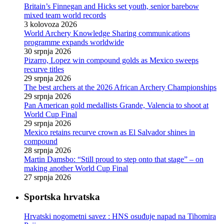
Britain’s Finnegan and Hicks set youth, senior barebow
mixed team world records
3 kolovoza 2026
World Archery Knowledge Sharing communications
programme expands worldwide
30 srpnja 2026
Pizarro, Lopez win compound golds as Mexico sweeps
recurve titles
29 srpnja 2026
The best archers at the 2026 African Archery Championships
29 srpnja 2026
Pan American gold medallists Grande, Valencia to shoot at
World Cup Final
29 srpnja 2026
Mexico retains recurve crown as El Salvador shines in
compound
28 srpnja 2026
Martin Damsbo: “Still proud to step onto that stage” – on
making another World Cup Final
27 srpnja 2026
Sportska hrvatska
Hrvatski nogometni savez : HNS osuđuje napad na Tihomira