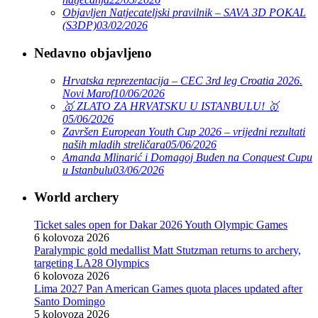
Objavljen Natjecateljski pravilnik – SAVA 3D POKAL
(S3DP)
03/02/2026
Nedavno objavljeno
Hrvatska reprezentacija – CEC 3rd leg Croatia 2026.
Novi Marof
10/06/2026
🥇 ZLATO ZA HRVATSKU U ISTANBULU! 🥇
05/06/2026
Završen European Youth Cup 2026 – vrijedni rezultati
naših mladih streličara
05/06/2026
Amanda Mlinarić i Domagoj Buden na Conquest Cupu
u Istanbulu
03/06/2026
World archery
Ticket sales open for Dakar 2026 Youth Olympic Games
6 kolovoza 2026
Paralympic gold medallist Matt Stutzman returns to archery,
targeting LA28 Olympics
6 kolovoza 2026
Lima 2027 Pan American Games quota places updated after
Santo Domingo
5 kolovoza 2026