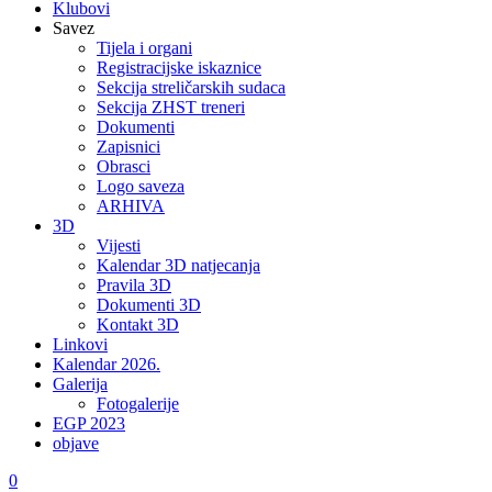
Klubovi
Savez
Tijela i organi
Registracijske iskaznice
Sekcija streličarskih sudaca
Sekcija ZHST treneri
Dokumenti
Zapisnici
Obrasci
Logo saveza
ARHIVA
3D
Vijesti
Kalendar 3D natjecanja
Pravila 3D
Dokumenti 3D
Kontakt 3D
Linkovi
Kalendar 2026.
Galerija
Fotogalerije
EGP 2023
objave
0