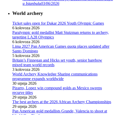
u Istanbulu
03/06/2026
World archery
Ticket sales open for Dakar 2026 Youth Olympic Games
6 kolovoza 2026
Paralympic gold medallist Matt Stutzman returns to archery,
targeting LA28 Olympics
6 kolovoza 2026
Lima 2027 Pan American Games quota places updated after
Santo Domingo
5 kolovoza 2026
Britain’s Finnegan and Hicks set youth, senior barebow
mixed team world records
3 kolovoza 2026
World Archery Knowledge Sharing communications
programme expands worldwide
30 srpnja 2026
Pizarro, Lopez win compound golds as Mexico sweeps
recurve titles
29 srpnja 2026
The best archers at the 2026 African Archery Championships
29 srpnja 2026
Pan American gold medallists Grande, Valencia to shoot at