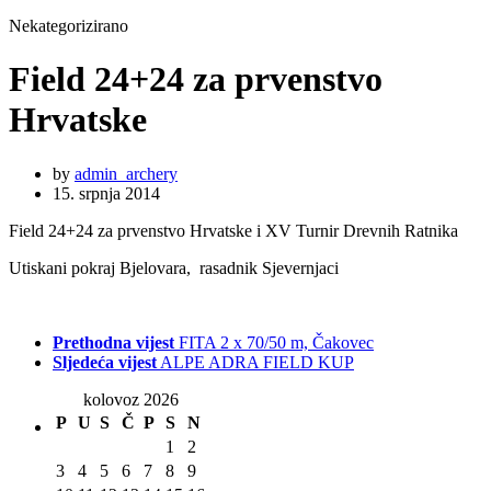
Nekategorizirano
Field 24+24 za prvenstvo
Hrvatske
by
admin_archery
15. srpnja 2014
Field 24+24 za prvenstvo Hrvatske i XV Turnir Drevnih Ratnika
Utiskani pokraj Bjelovara, rasadnik Sjevernjaci
Prethodna vijest
FITA 2 x 70/50 m, Čakovec
Sljedeća vijest
ALPE ADRA FIELD KUP
kolovoz 2026
P
U
S
Č
P
S
N
1
2
3
4
5
6
7
8
9