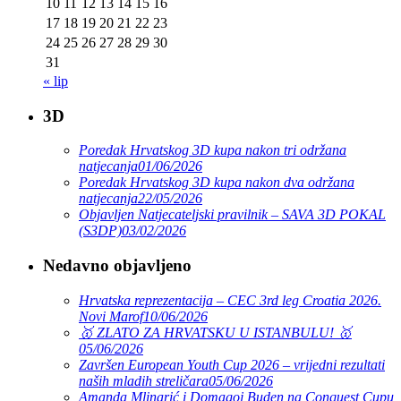
10
11
12
13
14
15
16
17
18
19
20
21
22
23
24
25
26
27
28
29
30
31
« lip
3D
Poredak Hrvatskog 3D kupa nakon tri održana
natjecanja
01/06/2026
Poredak Hrvatskog 3D kupa nakon dva održana
natjecanja
22/05/2026
Objavljen Natjecateljski pravilnik – SAVA 3D POKAL
(S3DP)
03/02/2026
Nedavno objavljeno
Hrvatska reprezentacija – CEC 3rd leg Croatia 2026.
Novi Marof
10/06/2026
🥇 ZLATO ZA HRVATSKU U ISTANBULU! 🥇
05/06/2026
Završen European Youth Cup 2026 – vrijedni rezultati
naših mladih streličara
05/06/2026
Amanda Mlinarić i Domagoj Buden na Conquest Cupu