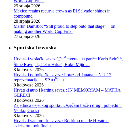
World Cup Final
29 srpnja 2026
Mexico retains recurve crown as El Salvador shines in
compound
28 srpnja 2026
Martin Damsbo: “Still proud to step onto that stage” – on
making another World Cup Final
27 srpnja 2026
Sportska hrvatska
Hrvatski veslački savez ⓕ: Četverac na pariće Karlo Svirčić,
Šime Ravnjak, Petar Hrkać, Roko Mijić ...
8 kolovoza 2026
Hrvatski odbojkaški savez : Poraz od Japana naše U17
reprezentacije na SP u Čileu
8 kolovoza 2026
Hrvatski auto i karting savez : IN MEMORIAM – MATIJA
GERECI
8 kolovoza 2026
Zajednica osječkog sporta : Osječani traže i drugu pobjedu u
Velikoj Gorici
8 kolovoza 2026
Hrvatski vaterpolski savez : Bodrimo mlade Hrvate u
svjetskom polufinalu