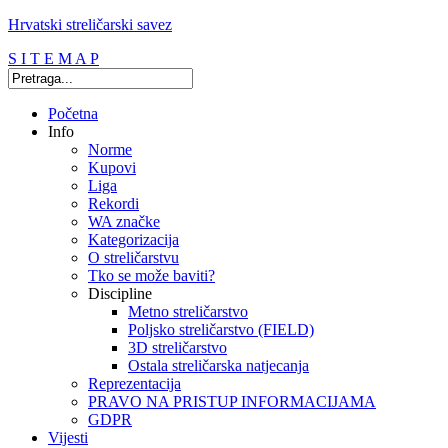
Hrvatski streličarski savez
S I T E M A P
Početna
Info
Norme
Kupovi
Liga
Rekordi
WA značke
Kategorizacija
O streličarstvu
Tko se može baviti?
Discipline
Metno streličarstvo
Poljsko streličarstvo (FIELD)
3D streličarstvo
Ostala streličarska natjecanja
Reprezentacija
PRAVO NA PRISTUP INFORMACIJAMA
GDPR
Vijesti