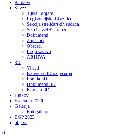
Klubovi
Savez
Tijela i organi
Registracijske iskaznice
Sekcija streličarskih sudaca
Sekcija ZHST treneri
Dokumenti
Zapisnici
Obrasci
Logo saveza
ARHIVA
3D
Vijesti
Kalendar 3D natjecanja
Pravila 3D
Dokumenti 3D
Kontakt 3D
Linkovi
Kalendar 2026.
Galerija
Fotogalerije
EGP 2023
objave
0