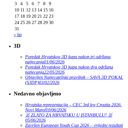
3
4
5
6
7
8
9
10
11
12
13
14
15
16
17
18
19
20
21
22
23
24
25
26
27
28
29
30
31
« lip
3D
Poredak Hrvatskog 3D kupa nakon tri održana
natjecanja
01/06/2026
Poredak Hrvatskog 3D kupa nakon dva održana
natjecanja
22/05/2026
Objavljen Natjecateljski pravilnik – SAVA 3D POKAL
(S3DP)
03/02/2026
Nedavno objavljeno
Hrvatska reprezentacija – CEC 3rd leg Croatia 2026.
Novi Marof
10/06/2026
🥇 ZLATO ZA HRVATSKU U ISTANBULU! 🥇
05/06/2026
Završen European Youth Cup 2026 – vrijedni rezultati