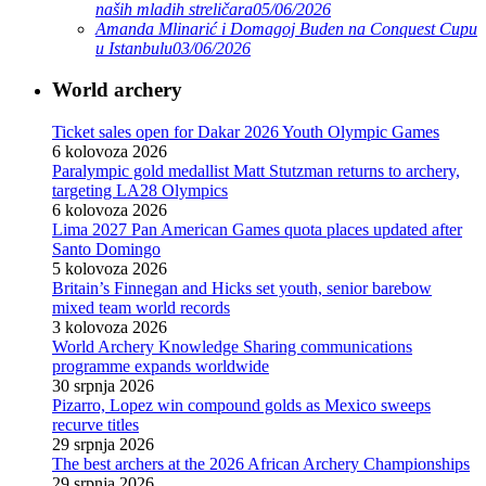
naših mladih streličara
05/06/2026
Amanda Mlinarić i Domagoj Buden na Conquest Cupu
u Istanbulu
03/06/2026
World archery
Ticket sales open for Dakar 2026 Youth Olympic Games
6 kolovoza 2026
Paralympic gold medallist Matt Stutzman returns to archery,
targeting LA28 Olympics
6 kolovoza 2026
Lima 2027 Pan American Games quota places updated after
Santo Domingo
5 kolovoza 2026
Britain’s Finnegan and Hicks set youth, senior barebow
mixed team world records
3 kolovoza 2026
World Archery Knowledge Sharing communications
programme expands worldwide
30 srpnja 2026
Pizarro, Lopez win compound golds as Mexico sweeps
recurve titles
29 srpnja 2026
The best archers at the 2026 African Archery Championships
29 srpnja 2026