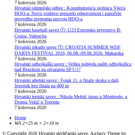
7 kolovoza 2026
Hrvatski olimpijski odbor : Konstituirajuća sjednica Vijeća
HOO-a: Novo vodstvo preuzelo odgovornost i započelo
provedbu programa razvoja HOO-a
7 kolovoza 2026
Hrvatski baseball savez ⓕ: U23 Europsko prvenstvo B-
Grupa, Valencija
7 kolovoza 2026
Hrvatski pikado savez ⓕ: CROATIA SUMMER WDF
DARTS FESTIVAL 2026, 06.08.-09.08.2026. Makarska
7 kolovoza 2026
Hrvatski odbojkaški savez : Velika pobjeda naših odbojkašica
nad Brazilom na otvaranju SP U17
7 kolovoza 2026
Hrvatski atletski savez : Fotak 11. u finalu skoka u dalj,
Jezernik bez finala na 400 m
7 kolovoza 2026
Hrvatski teniski savez : Nikola Mektić ispao u Montrealu, a
Donna Vekić u Torontu
7 kolovoza 2026
Home
WA 2×25 m + 2×18 m
© Copyright 2026 Hrvatski streličarski savez.
Archery Theme by