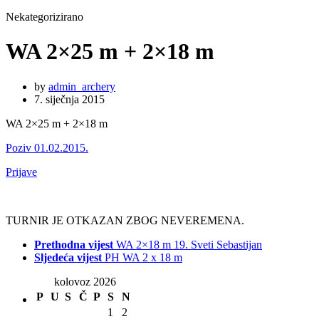
Nekategorizirano
WA 2×25 m + 2×18 m
by
admin_archery
7. siječnja 2015
WA 2×25 m + 2×18 m
Poziv 01.02.2015.
Prijave
TURNIR JE OTKAZAN ZBOG NEVEREMENA.
Prethodna vijest
WA 2×18 m 19. Sveti Sebastijan
Sljedeća vijest
PH WA 2 x 18 m
kolovoz 2026
P
U
S
Č
P
S
N
1
2