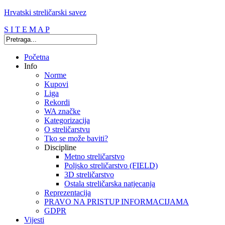
Hrvatski streličarski savez
S I T E M A P
Početna
Info
Norme
Kupovi
Liga
Rekordi
WA značke
Kategorizacija
O streličarstvu
Tko se može baviti?
Discipline
Metno streličarstvo
Poljsko streličarstvo (FIELD)
3D streličarstvo
Ostala streličarska natjecanja
Reprezentacija
PRAVO NA PRISTUP INFORMACIJAMA
GDPR
Vijesti