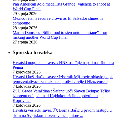
Pan American gold medallists Grande, Valencia to shoot at
World Cup Final
29 srpnja 2026
Mexico retains recurve crown as El Salvador shines in
compound
28 srpnja 2026
Martin Damsbo: “Still proud to step onto that stage” – on
making another World Cup Final
27 srpnja 2026
Sportska hrvatska
Hrvatski nogometni savez : HNS osuđuje napad na Tihomira
Pejina
7 kolovoza 2026
Hrvatski košarkaški savez : Izbornik Mijatović objavio popis
reprezentativaca za utakmice protiv Latvije i Nizozemske
7 kolovoza 2026
ZŠU Grada Varaždina : Šafarić uoči Slaven Belupa: Teško
izborenu pobjedu nad Hajdukom želimo potvrditi u
Koprivnici
7 kolovoza 2026
Hrvatski veslački savez ⓕ: Borna Bašić u prvom nastupu u
skifu na Svjetskom prvenstvu za juniore ...