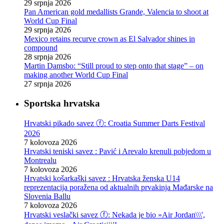
29 srpnja 2026
Pan American gold medallists Grande, Valencia to shoot at
World Cup Final
29 srpnja 2026
Mexico retains recurve crown as El Salvador shines in
compound
28 srpnja 2026
Martin Damsbo: “Still proud to step onto that stage” – on
making another World Cup Final
27 srpnja 2026
Sportska hrvatska
Hrvatski pikado savez ⓕ: Croatia Summer Darts Festival
2026
7 kolovoza 2026
Hrvatski teniski savez : Pavić i Arevalo krenuli pobjedom u
Montrealu
7 kolovoza 2026
Hrvatski košarkaški savez : Hrvatska ženska U14
reprezentacija poražena od aktualnih prvakinja Mađarske na
Slovenia Ballu
7 kolovoza 2026
Hrvatski veslački savez ⓕ: Nekada je bio »Air Jordan\\\',