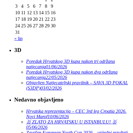
3
4
5
6
7
8
9
10
11
12
13
14
15
16
17
18
19
20
21
22
23
24
25
26
27
28
29
30
31
« lip
3D
Poredak Hrvatskog 3D kupa nakon tri održana
natjecanja
01/06/2026
Poredak Hrvatskog 3D kupa nakon dva održana
natjecanja
22/05/2026
Objavljen Natjecateljski pravilnik – SAVA 3D POKAL
(S3DP)
03/02/2026
Nedavno objavljeno
Hrvatska reprezentacija – CEC 3rd leg Croatia 2026.
Novi Marof
10/06/2026
🥇 ZLATO ZA HRVATSKU U ISTANBULU! 🥇
05/06/2026
Završen European Youth Cup 2026 – vrijedni rezultati