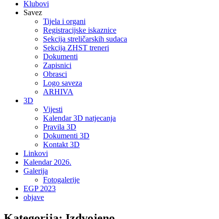
Klubovi
Savez
Tijela i organi
Registracijske iskaznice
Sekcija streličarskih sudaca
Sekcija ZHST treneri
Dokumenti
Zapisnici
Obrasci
Logo saveza
ARHIVA
3D
Vijesti
Kalendar 3D natjecanja
Pravila 3D
Dokumenti 3D
Kontakt 3D
Linkovi
Kalendar 2026.
Galerija
Fotogalerije
EGP 2023
objave
Kategorija:
Izdvojeno