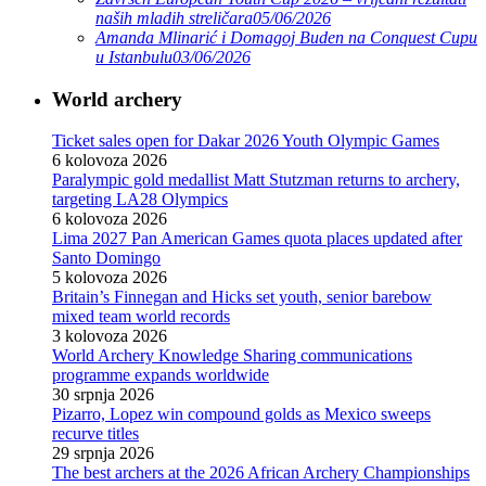
naših mladih streličara
05/06/2026
Amanda Mlinarić i Domagoj Buden na Conquest Cupu
u Istanbulu
03/06/2026
World archery
Ticket sales open for Dakar 2026 Youth Olympic Games
6 kolovoza 2026
Paralympic gold medallist Matt Stutzman returns to archery,
targeting LA28 Olympics
6 kolovoza 2026
Lima 2027 Pan American Games quota places updated after
Santo Domingo
5 kolovoza 2026
Britain’s Finnegan and Hicks set youth, senior barebow
mixed team world records
3 kolovoza 2026
World Archery Knowledge Sharing communications
programme expands worldwide
30 srpnja 2026
Pizarro, Lopez win compound golds as Mexico sweeps
recurve titles
29 srpnja 2026
The best archers at the 2026 African Archery Championships