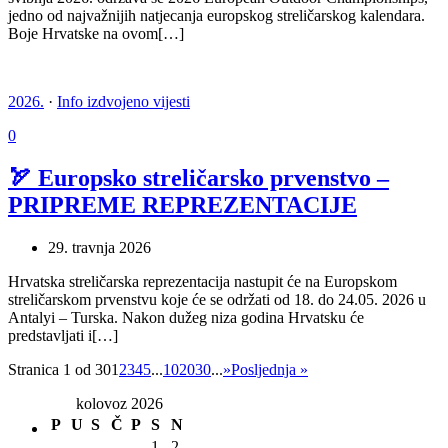
jedno od najvažnijih natjecanja europskog streličarskog kalendara.
Boje Hrvatske na ovom[…]
2026.
·
Info izdvojeno vijesti
0
🏹 Europsko streličarsko prvenstvo –
PRIPREME REPREZENTACIJE
29. travnja 2026
Hrvatska streličarska reprezentacija nastupit će na Europskom
streličarskom prvenstvu koje će se održati od 18. do 24.05. 2026 u
Antalyi – Turska. Nakon dužeg niza godina Hrvatsku će
predstavljati i[…]
Stranica 1 od 30
1
2
3
4
5
...
10
20
30
...
»
Posljednja »
kolovoz 2026
P
U
S
Č
P
S
N
1
2