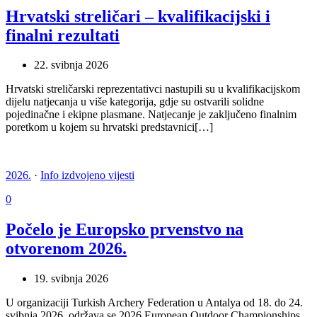
Hrvatski streličari – kvalifikacijski i
finalni rezultati
22. svibnja 2026
Hrvatski streličarski reprezentativci nastupili su u kvalifikacijskom
dijelu natjecanja u više kategorija, gdje su ostvarili solidne
pojedinačne i ekipne plasmane. Natjecanje je zaključeno finalnim
poretkom u kojem su hrvatski predstavnici[…]
2026.
·
Info izdvojeno vijesti
0
Počelo je Europsko prvenstvo na
otvorenom 2026.
19. svibnja 2026
U organizaciji Turkish Archery Federation u Antalya od 18. do 24.
svibnja 2026. održava se 2026 European Outdoor Championships,