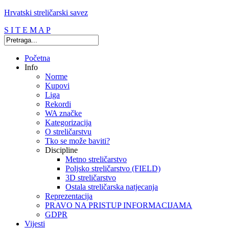
Hrvatski streličarski savez
S I T E M A P
Početna
Info
Norme
Kupovi
Liga
Rekordi
WA značke
Kategorizacija
O streličarstvu
Tko se može baviti?
Discipline
Metno streličarstvo
Poljsko streličarstvo (FIELD)
3D streličarstvo
Ostala streličarska natjecanja
Reprezentacija
PRAVO NA PRISTUP INFORMACIJAMA
GDPR
Vijesti