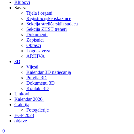
Klubovi
Savez
Tijela i organi
Registracijske iskaznice
Sekcija streličarskih sudaca
Sekcija ZHST treneri
Dokumenti
Zapisnici
Obrasci
Logo saveza
ARHIVA
3D
Vijesti
Kalendar 3D natjecanja
Pravila 3D
Dokumenti 3D
Kontakt 3D
Linkovi
Kalendar 2026.
Galerija
Fotogalerije
EGP 2023
objave
0