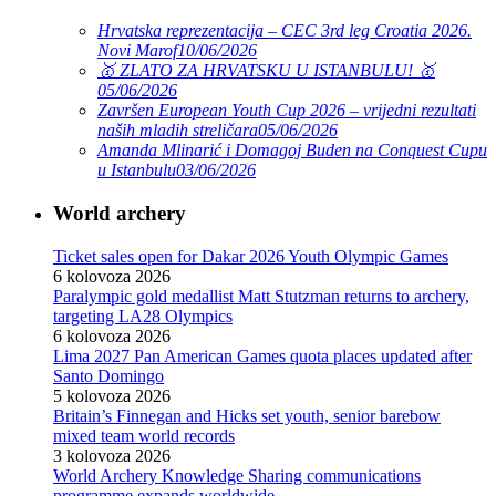
Hrvatska reprezentacija – CEC 3rd leg Croatia 2026.
Novi Marof
10/06/2026
🥇 ZLATO ZA HRVATSKU U ISTANBULU! 🥇
05/06/2026
Završen European Youth Cup 2026 – vrijedni rezultati
naših mladih streličara
05/06/2026
Amanda Mlinarić i Domagoj Buden na Conquest Cupu
u Istanbulu
03/06/2026
World archery
Ticket sales open for Dakar 2026 Youth Olympic Games
6 kolovoza 2026
Paralympic gold medallist Matt Stutzman returns to archery,
targeting LA28 Olympics
6 kolovoza 2026
Lima 2027 Pan American Games quota places updated after
Santo Domingo
5 kolovoza 2026
Britain’s Finnegan and Hicks set youth, senior barebow
mixed team world records
3 kolovoza 2026
World Archery Knowledge Sharing communications
programme expands worldwide