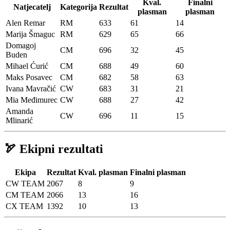
Kval.
Finalni
Natjecatelj
Kategorija
Rezultat
plasman
plasman
Alen Remar
RM
633
61
14
Marija Šmaguc
RM
629
65
66
Domagoj
CM
696
32
45
Buden
Mihael Ćurić
CM
688
49
60
Maks Posavec
CM
682
58
63
Ivana Mavračić
CW
683
31
21
Mia Međimurec
CW
688
27
42
Amanda
CW
696
11
15
Mlinarić
🏹 Ekipni rezultati
Ekipa
Rezultat
Kval. plasman
Finalni plasman
CW TEAM
2067
8
9
CM TEAM
2066
13
16
CX TEAM
1392
10
13