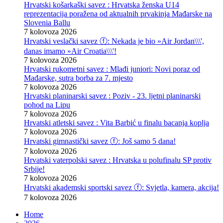
Hrvatski košarkaški savez : Hrvatska ženska U14
reprezentacija poražena od aktualnih prvakinja Mađarske na
Slovenia Ballu
7 kolovoza 2026
Hrvatski veslački savez ⓕ: Nekada je bio »Air Jordan\\\',
danas imamo »Air Croatia\\\'!
7 kolovoza 2026
Hrvatski rukometni savez : Mlađi juniori: Novi poraz od
Mađarske, sutra borba za 7. mjesto
7 kolovoza 2026
Hrvatski planinarski savez : Poziv - 23. ljetni planinarski
pohod na Lipu
7 kolovoza 2026
Hrvatski atletski savez : Vita Barbić u finalu bacanja koplja
7 kolovoza 2026
Hrvatski gimnastički savez ⓕ: Još samo 5 dana!
7 kolovoza 2026
Hrvatski vaterpolski savez : Hrvatska u polufinalu SP protiv
Srbije!
7 kolovoza 2026
Hrvatski akademski sportski savez ⓕ: Svjetla, kamera, akcija!
7 kolovoza 2026
Home