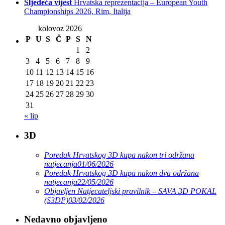
Sljedeća vijest
Hrvatska reprezentacija – European Youth
Championships 2026, Rim, Italija
kolovoz 2026
P
U
S
Č
P
S
N
1
2
3
4
5
6
7
8
9
10
11
12
13
14
15
16
17
18
19
20
21
22
23
24
25
26
27
28
29
30
31
« lip
3D
Poredak Hrvatskog 3D kupa nakon tri održana
natjecanja
01/06/2026
Poredak Hrvatskog 3D kupa nakon dva održana
natjecanja
22/05/2026
Objavljen Natjecateljski pravilnik – SAVA 3D POKAL
(S3DP)
03/02/2026
Nedavno objavljeno