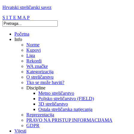
Hrvatski streličarski savez
S I T E M A P
Početna
Info
Norme
Kupovi
Liga
Rekordi
WA značke
Kategorizacija
O streličarstvu
Tko se može baviti?
Discipline
Metno streličarstvo
Poljsko streličarstvo (FIELD)
3D streličarstvo
Ostala streličarska natjecanja
Reprezentacija
PRAVO NA PRISTUP INFORMACIJAMA
GDPR
Vijesti