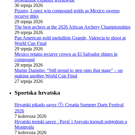
30 srpnja 2026
Pizarro, Lopez win compound golds as Mexico sweeps
recurve titles
29 srpnja 2026
The best archers at the 2026 African Archery Championships
29 srpnja 2026
Pan American gold medallists Grande, Valencia to shoot at
World Cup Final
29 srpnja 2026
Mexico retains recurve crown as El Salvador shines in
compound
28 srpnja 2026
Martin Damsbo: “Still proud to step onto that stage” – on
making another World Cup Final
27 srpnja 2026
Sportska hrvatska
Hrvatski pikado savez ⓕ: Croatia Summer Darts Festival
2026
7 kolovoza 2026
Hrvatski teniski savez : Pavić i Arevalo krenuli pobjedom u
Montrealu
7 kolovoza 2026