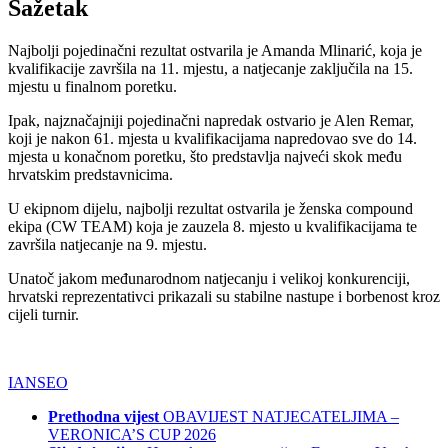
Sažetak
Najbolji pojedinačni rezultat ostvarila je Amanda Mlinarić, koja je
kvalifikacije završila na 11. mjestu, a natjecanje zaključila na 15.
mjestu u finalnom poretku.
Ipak, najznačajniji pojedinačni napredak ostvario je Alen Remar,
koji je nakon 61. mjesta u kvalifikacijama napredovao sve do 14.
mjesta u konačnom poretku, što predstavlja najveći skok među
hrvatskim predstavnicima.
U ekipnom dijelu, najbolji rezultat ostvarila je ženska compound
ekipa (CW TEAM) koja je zauzela 8. mjesto u kvalifikacijama te
završila natjecanje na 9. mjestu.
Unatoč jakom međunarodnom natjecanju i velikoj konkurenciji,
hrvatski reprezentativci prikazali su stabilne nastupe i borbenost kroz
cijeli turnir.
IANSEO
Prethodna vijest
OBAVIJEST NATJECATELJIMA –
VERONICA’S CUP 2026