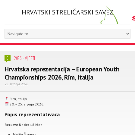
HRVATSKI STRELIČARSKI SAVEZ
2026.
·
VIJESTI
0
Hrvatska reprezentacija – European Youth
Championships 2026, Rim, Italija
25. svibnja 2026
Rim, Italija
20. – 25. srpnja 2026.
Popis reprezentativaca
Recurve Under 18 Men
Matija Šmaguc