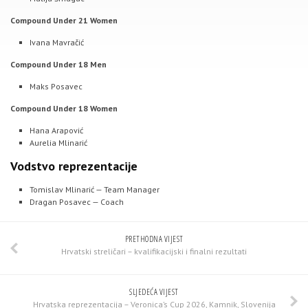
Compound Under 21 Women
Ivana Mavračić
Compound Under 18 Men
Maks Posavec
Compound Under 18 Women
Hana Arapović
Aurelia Mlinarić
Vodstvo reprezentacije
Tomislav Mlinarić — Team Manager
Dragan Posavec — Coach
PRETHODNA VIJEST
Hrvatski streličari – kvalifikacijski i finalni rezultati
SLJEDEĆA VIJEST
Hrvatska reprezentacija – Veronica’s Cup 2026, Kamnik, Slovenija