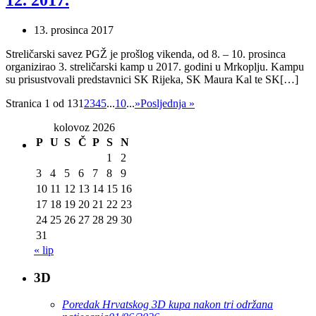
12. 2017.
13. prosinca 2017
Streličarski savez PGŽ je prošlog vikenda, od 8. – 10. prosinca
organizirao 3. streličarski kamp u 2017. godini u Mrkoplju. Kampu
su prisustvovali predstavnici SK Rijeka, SK Maura Kal te SK[…]
Stranica 1 od 13
1
2
3
4
5
...
10
...
»
Posljednja »
kolovoz 2026
P
U
S
Č
P
S
N
1
2
3
4
5
6
7
8
9
10
11
12
13
14
15
16
17
18
19
20
21
22
23
24
25
26
27
28
29
30
31
« lip
3D
Poredak Hrvatskog 3D kupa nakon tri održana