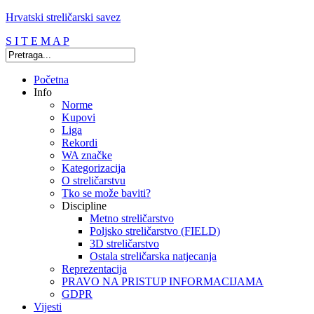
Hrvatski streličarski savez
S I T E M A P
Početna
Info
Norme
Kupovi
Liga
Rekordi
WA značke
Kategorizacija
O streličarstvu
Tko se može baviti?
Discipline
Metno streličarstvo
Poljsko streličarstvo (FIELD)
3D streličarstvo
Ostala streličarska natjecanja
Reprezentacija
PRAVO NA PRISTUP INFORMACIJAMA
GDPR
Vijesti