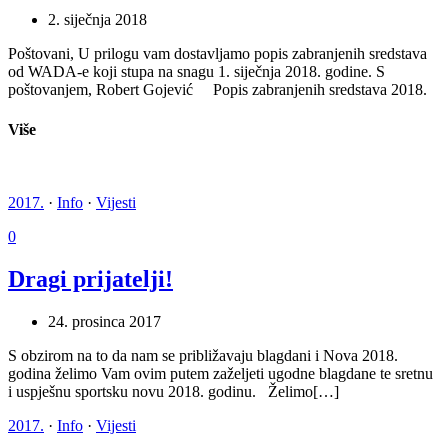
2. siječnja 2018
Poštovani, U prilogu vam dostavljamo popis zabranjenih sredstava
od WADA-e koji stupa na snagu 1. siječnja 2018. godine. S
poštovanjem, Robert Gojević Popis zabranjenih sredstava 2018.
Više
2017.
·
Info
·
Vijesti
0
Dragi prijatelji!
24. prosinca 2017
S obzirom na to da nam se približavaju blagdani i Nova 2018.
godina želimo Vam ovim putem zaželjeti ugodne blagdane te sretnu
i uspješnu sportsku novu 2018. godinu. Želimo[…]
2017.
·
Info
·
Vijesti