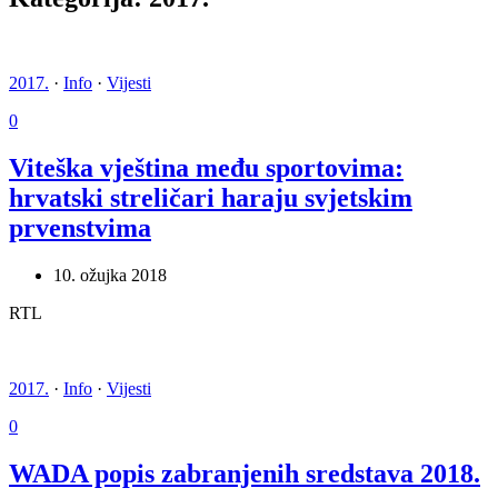
2017.
·
Info
·
Vijesti
0
Viteška vještina među sportovima:
hrvatski streličari haraju svjetskim
prvenstvima
10. ožujka 2018
RTL
2017.
·
Info
·
Vijesti
0
WADA popis zabranjenih sredstava 2018.