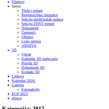
Klubovi
Savez
Tijela i organi
Registracijske iskaznice
Sekcija streličarskih sudaca
Sekcija ZHST treneri
Dokumenti
Zapisnici
Obrasci
Logo saveza
ARHIVA
3D
Vijesti
Kalendar 3D natjecanja
Pravila 3D
Dokumenti 3D
Kontakt 3D
Linkovi
Kalendar 2026.
Galerija
Fotogalerije
EGP 2023
objave
Kategorija:
2017.