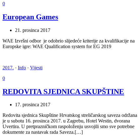
0
European Games
21. prosinca 2017
WAE Izvršni odbor je odobrio slijedeće kriterije za kvalifikacije na
Europske igre: WAE Qualification system for EG 2019
2017.
·
Info
·
Vijesti
0
REDOVITA SJEDNICA SKUPŠTINE
17. prosinca 2017
Redovita sjednica Skupštine Hrvatskog streličarskog saveza održana
je u subotu 16. prosinca 2017. u Zagrebu, Hotel Westin, dvorana
Uvertira. U pretprazničkom raspoloženju usvojili smo sve potrebne
dokumente za nastavak rada Saveza.[…]