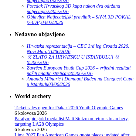
natjecanja
01/06/2026
Poredak Hrvatskog 3D kupa nakon dva održana
natjecanja
22/05/2026
Objavljen Natjecateljski pravilnik – SAVA 3D POKAL
(S3DP)
03/02/2026
Nedavno objavljeno
Hrvatska reprezentacija – CEC 3rd leg Croatia 2026.
Novi Marof
10/06/2026
🥇 ZLATO ZA HRVATSKU U ISTANBULU! 🥇
05/06/2026
Završen European Youth Cup 2026 – vrijedni rezultati
naših mladih streličara
05/06/2026
Amanda Mlinarić i Domagoj Buden na Conquest Cupu
u Istanbulu
03/06/2026
World archery
Ticket sales open for Dakar 2026 Youth Olympic Games
6 kolovoza 2026
Paralympic gold medallist Matt Stutzman returns to archery,
targeting LA28 Olympics
6 kolovoza 2026
Lima 2027 Pan American Games quota places updated after