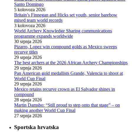
Santo Domingo
5 kolovoza 2026
Britain’s Finnegan and Hicks set youth, senior barebow
mixed team world records
3 kolovoza 2026
World Archery Knowledge Sharing communications
programme expands worldwide
30 srpnja 2026
Pizarro, Lopez win compound golds as Mexico sweeps
recurve titles
29 srpnja 2026
The best archers at the 2026 African Archery Championships
29 srpnja 2026
Pan American gold medallists Grande, Valencia to shoot at
World Cup Final
29 srpnja 2026
Mexico retains recurve crown as El Salvador shines in
compound
28 srpnja 2026
Martin Damsbo: “Still proud to step onto that stage” – on
making another World Cup Final
27 srpnja 2026
Sportska hrvatska