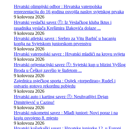
Hrvatski olimpijski odbor : Hrvatska vaterpolska
reprezentacija do 16 godina osvojila naslov svjetskog prvaka
9 kolovoza 2026
Hrvatski veslački savez ⓕ: Iz Veslačkog kluba Iktus i
rasadnika veslača Krešimira Ižakovića dolaze ...
9 kolovoza 2026
Hrvatski atletski savez : Srebro za Vitu Barbić u bacanju
koplja na Svjetskom juniorskom prvenstvu
9 kolovoza 2026
Hrvatski vaterpolski savez : Hrvatski mladići na krovu svijeta
9 kolovoza 2026
Hrvatski orijentacijski savez ⓕ: Svjetski kup u blizini Vyššog
Broda u Češkoj završio je štafetom ...
9 kolovoza 2026
Zajednica osječkog sporta : Osijek »torpedirao« Rudeš i
ostvario gotovo rekordnu pobjedu
9 kolovoza 2026
Hrvatski auto i karting savez ⓕ: Neuhvatljivi Dejan
Dimitrijević u Cazinu!
9 kolovoza 2026
Hrvatski rukometni savez : Mlađi juniori: Novi poraz i na
kraju osvojeno 8. mjesto
9 kolovoza 2026
Hrvatski košarkaški savez : Hrvatske juniorke 12. u Europi