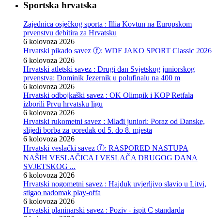
Sportska hrvatska
Zajednica osječkog sporta : Illia Kovtun na Europskom
prvenstvu debitira za Hrvatsku
6 kolovoza 2026
Hrvatski pikado savez ⓕ: WDF JAKO SPORT Classic 2026
6 kolovoza 2026
Hrvatski atletski savez : Drugi dan Svjetskog juniorskog
prvenstva: Dominik Jezernik u polufinalu na 400 m
6 kolovoza 2026
Hrvatski odbojkaški savez : OK Olimpik i KOP Retfala
izborili Prvu hrvatsku ligu
6 kolovoza 2026
Hrvatski rukometni savez : Mlađi juniori: Poraz od Danske,
slijedi borba za poredak od 5. do 8. mjesta
6 kolovoza 2026
Hrvatski veslački savez ⓕ: RASPORED NASTUPA
NAŠIH VESLAČICA I VESLAČA DRUGOG DANA
SVJETSKOG ...
6 kolovoza 2026
Hrvatski nogometni savez : Hajduk uvjerljivo slavio u Litvi,
stigao nadomak play-offa
6 kolovoza 2026
Hrvatski planinarski savez : Poziv - ispit C standarda