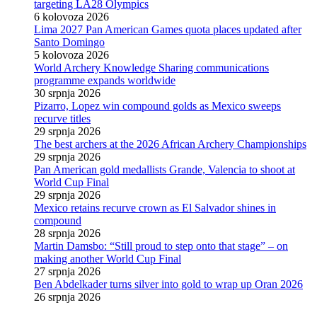
targeting LA28 Olympics
6 kolovoza 2026
Lima 2027 Pan American Games quota places updated after
Santo Domingo
5 kolovoza 2026
World Archery Knowledge Sharing communications
programme expands worldwide
30 srpnja 2026
Pizarro, Lopez win compound golds as Mexico sweeps
recurve titles
29 srpnja 2026
The best archers at the 2026 African Archery Championships
29 srpnja 2026
Pan American gold medallists Grande, Valencia to shoot at
World Cup Final
29 srpnja 2026
Mexico retains recurve crown as El Salvador shines in
compound
28 srpnja 2026
Martin Damsbo: “Still proud to step onto that stage” – on
making another World Cup Final
27 srpnja 2026
Ben Abdelkader turns silver into gold to wrap up Oran 2026
26 srpnja 2026