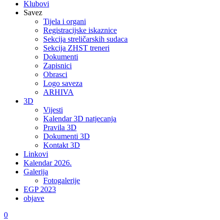
Klubovi
Savez
Tijela i organi
Registracijske iskaznice
Sekcija streličarskih sudaca
Sekcija ZHST treneri
Dokumenti
Zapisnici
Obrasci
Logo saveza
ARHIVA
3D
Vijesti
Kalendar 3D natjecanja
Pravila 3D
Dokumenti 3D
Kontakt 3D
Linkovi
Kalendar 2026.
Galerija
Fotogalerije
EGP 2023
objave
0