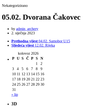
Nekategorizirano
05.02. Dvorana Čakovec
by
admin_archery
2. siječnja 2023
Prethodna vijest
04.02. Samobor U15
Sljedeća vijest
12.02. Rijeka
kolovoz 2026
P
U
S
Č
P
S
N
1
2
3
4
5
6
7
8
9
10
11
12
13
14
15
16
17
18
19
20
21
22
23
24
25
26
27
28
29
30
31
« lip
3D