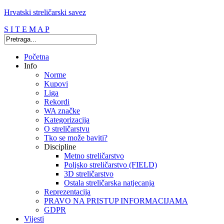
Hrvatski streličarski savez
S I T E M A P
Početna
Info
Norme
Kupovi
Liga
Rekordi
WA značke
Kategorizacija
O streličarstvu
Tko se može baviti?
Discipline
Metno streličarstvo
Poljsko streličarstvo (FIELD)
3D streličarstvo
Ostala streličarska natjecanja
Reprezentacija
PRAVO NA PRISTUP INFORMACIJAMA
GDPR
Vijesti