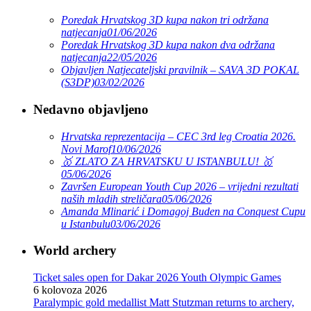
Poredak Hrvatskog 3D kupa nakon tri održana
natjecanja
01/06/2026
Poredak Hrvatskog 3D kupa nakon dva održana
natjecanja
22/05/2026
Objavljen Natjecateljski pravilnik – SAVA 3D POKAL
(S3DP)
03/02/2026
Nedavno objavljeno
Hrvatska reprezentacija – CEC 3rd leg Croatia 2026.
Novi Marof
10/06/2026
🥇 ZLATO ZA HRVATSKU U ISTANBULU! 🥇
05/06/2026
Završen European Youth Cup 2026 – vrijedni rezultati
naših mladih streličara
05/06/2026
Amanda Mlinarić i Domagoj Buden na Conquest Cupu
u Istanbulu
03/06/2026
World archery
Ticket sales open for Dakar 2026 Youth Olympic Games
6 kolovoza 2026
Paralympic gold medallist Matt Stutzman returns to archery,