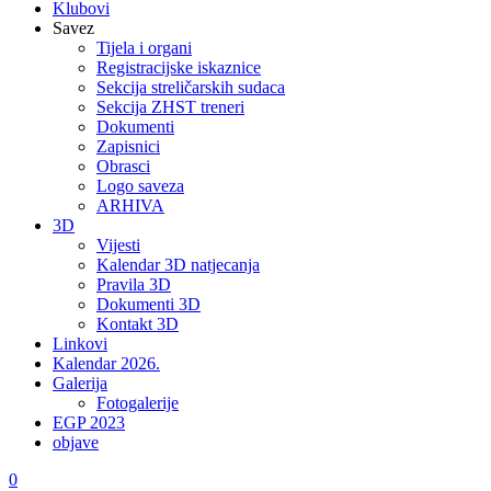
Klubovi
Savez
Tijela i organi
Registracijske iskaznice
Sekcija streličarskih sudaca
Sekcija ZHST treneri
Dokumenti
Zapisnici
Obrasci
Logo saveza
ARHIVA
3D
Vijesti
Kalendar 3D natjecanja
Pravila 3D
Dokumenti 3D
Kontakt 3D
Linkovi
Kalendar 2026.
Galerija
Fotogalerije
EGP 2023
objave
0