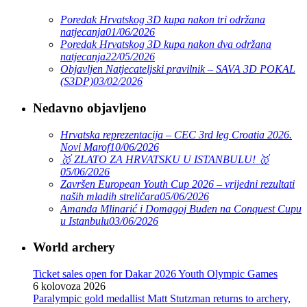
Poredak Hrvatskog 3D kupa nakon tri održana
natjecanja
01/06/2026
Poredak Hrvatskog 3D kupa nakon dva održana
natjecanja
22/05/2026
Objavljen Natjecateljski pravilnik – SAVA 3D POKAL
(S3DP)
03/02/2026
Nedavno objavljeno
Hrvatska reprezentacija – CEC 3rd leg Croatia 2026.
Novi Marof
10/06/2026
🥇 ZLATO ZA HRVATSKU U ISTANBULU! 🥇
05/06/2026
Završen European Youth Cup 2026 – vrijedni rezultati
naših mladih streličara
05/06/2026
Amanda Mlinarić i Domagoj Buden na Conquest Cupu
u Istanbulu
03/06/2026
World archery
Ticket sales open for Dakar 2026 Youth Olympic Games
6 kolovoza 2026
Paralympic gold medallist Matt Stutzman returns to archery,