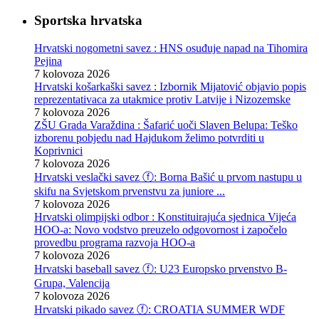
Sportska hrvatska
Hrvatski nogometni savez : HNS osuđuje napad na Tihomira
Pejina
7 kolovoza 2026
Hrvatski košarkaški savez : Izbornik Mijatović objavio popis
reprezentativaca za utakmice protiv Latvije i Nizozemske
7 kolovoza 2026
ZŠU Grada Varaždina : Šafarić uoči Slaven Belupa: Teško
izborenu pobjedu nad Hajdukom želimo potvrditi u
Koprivnici
7 kolovoza 2026
Hrvatski veslački savez ⓕ: Borna Bašić u prvom nastupu u
skifu na Svjetskom prvenstvu za juniore ...
7 kolovoza 2026
Hrvatski olimpijski odbor : Konstituirajuća sjednica Vijeća
HOO-a: Novo vodstvo preuzelo odgovornost i započelo
provedbu programa razvoja HOO-a
7 kolovoza 2026
Hrvatski baseball savez ⓕ: U23 Europsko prvenstvo B-
Grupa, Valencija
7 kolovoza 2026
Hrvatski pikado savez ⓕ: CROATIA SUMMER WDF