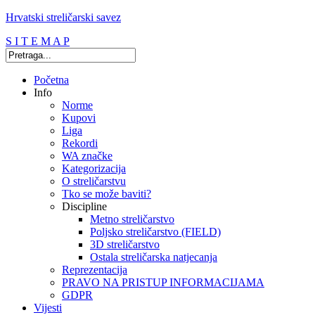
Hrvatski streličarski savez
S I T E M A P
Početna
Info
Norme
Kupovi
Liga
Rekordi
WA značke
Kategorizacija
O streličarstvu
Tko se može baviti?
Discipline
Metno streličarstvo
Poljsko streličarstvo (FIELD)
3D streličarstvo
Ostala streličarska natjecanja
Reprezentacija
PRAVO NA PRISTUP INFORMACIJAMA
GDPR
Vijesti