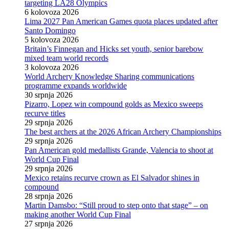
targeting LA28 Olympics
6 kolovoza 2026
Lima 2027 Pan American Games quota places updated after
Santo Domingo
5 kolovoza 2026
Britain’s Finnegan and Hicks set youth, senior barebow
mixed team world records
3 kolovoza 2026
World Archery Knowledge Sharing communications
programme expands worldwide
30 srpnja 2026
Pizarro, Lopez win compound golds as Mexico sweeps
recurve titles
29 srpnja 2026
The best archers at the 2026 African Archery Championships
29 srpnja 2026
Pan American gold medallists Grande, Valencia to shoot at
World Cup Final
29 srpnja 2026
Mexico retains recurve crown as El Salvador shines in
compound
28 srpnja 2026
Martin Damsbo: “Still proud to step onto that stage” – on
making another World Cup Final
27 srpnja 2026