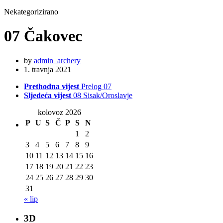
Nekategorizirano
07 Čakovec
by
admin_archery
1. travnja 2021
Prethodna vijest
Prelog 07
Sljedeća vijest
08 Sisak/Oroslavje
kolovoz 2026
P
U
S
Č
P
S
N
1
2
3
4
5
6
7
8
9
10
11
12
13
14
15
16
17
18
19
20
21
22
23
24
25
26
27
28
29
30
31
« lip
3D