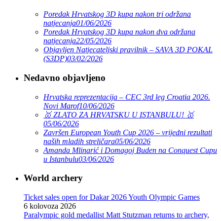
Poredak Hrvatskog 3D kupa nakon tri održana
natjecanja
01/06/2026
Poredak Hrvatskog 3D kupa nakon dva održana
natjecanja
22/05/2026
Objavljen Natjecateljski pravilnik – SAVA 3D POKAL
(S3DP)
03/02/2026
Nedavno objavljeno
Hrvatska reprezentacija – CEC 3rd leg Croatia 2026.
Novi Marof
10/06/2026
🥇 ZLATO ZA HRVATSKU U ISTANBULU! 🥇
05/06/2026
Završen European Youth Cup 2026 – vrijedni rezultati
naših mladih streličara
05/06/2026
Amanda Mlinarić i Domagoj Buden na Conquest Cupu
u Istanbulu
03/06/2026
World archery
Ticket sales open for Dakar 2026 Youth Olympic Games
6 kolovoza 2026
Paralympic gold medallist Matt Stutzman returns to archery,