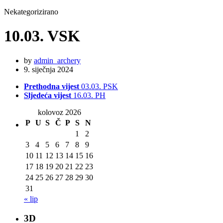
Nekategorizirano
10.03. VSK
by
admin_archery
9. siječnja 2024
Prethodna vijest
03.03. PSK
Sljedeća vijest
16.03. PH
kolovoz 2026
P
U
S
Č
P
S
N
1
2
3
4
5
6
7
8
9
10
11
12
13
14
15
16
17
18
19
20
21
22
23
24
25
26
27
28
29
30
31
« lip
3D