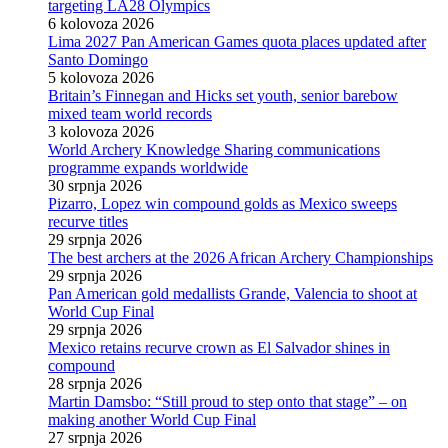
targeting LA28 Olympics
6 kolovoza 2026
Lima 2027 Pan American Games quota places updated after
Santo Domingo
5 kolovoza 2026
Britain’s Finnegan and Hicks set youth, senior barebow
mixed team world records
3 kolovoza 2026
World Archery Knowledge Sharing communications
programme expands worldwide
30 srpnja 2026
Pizarro, Lopez win compound golds as Mexico sweeps
recurve titles
29 srpnja 2026
The best archers at the 2026 African Archery Championships
29 srpnja 2026
Pan American gold medallists Grande, Valencia to shoot at
World Cup Final
29 srpnja 2026
Mexico retains recurve crown as El Salvador shines in
compound
28 srpnja 2026
Martin Damsbo: “Still proud to step onto that stage” – on
making another World Cup Final
27 srpnja 2026