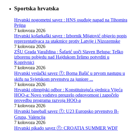
Sportska hrvatska
Hrvatski nogometni savez : HNS osuđuje napad na Tihomira
Pejina
7 kolovoza 2026
Hrvatski košarkaški savez : Izbornik Mijatović objavio popis
reprezentativaca za utakmice protiv Latvije i Nizozemske
7 kolovoza 2026
ZŠU Grada Varaždina : Šafarić uoči Slaven Belupa: Teško
izborenu pobjedu nad Hajdukom želimo potvrditi u
Koprivnici
7 kolovoza 2026
Hrvatski veslački savez ⓕ: Borna Bašić u prvom nastupu u
skifu na Svjetskom prvenstvu za juniore ...
7 kolovoza 2026
Hrvatski olimpijski odbor : Konstituirajuća sjednica Vijeća
HOO-a: Novo vodstvo preuzelo odgovornost i započelo
provedbu programa razvoja HOO-a
7 kolovoza 2026
Hrvatski baseball savez ⓕ: U23 Europsko prvenstvo B-
Grupa, Valencija
7 kolovoza 2026
Hrvatski pikado savez ⓕ: CROATIA SUMMER WDF