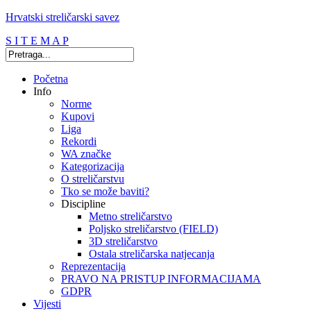
Hrvatski streličarski savez
S I T E M A P
Početna
Info
Norme
Kupovi
Liga
Rekordi
WA značke
Kategorizacija
O streličarstvu
Tko se može baviti?
Discipline
Metno streličarstvo
Poljsko streličarstvo (FIELD)
3D streličarstvo
Ostala streličarska natjecanja
Reprezentacija
PRAVO NA PRISTUP INFORMACIJAMA
GDPR
Vijesti