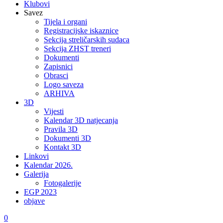
Klubovi
Savez
Tijela i organi
Registracijske iskaznice
Sekcija streličarskih sudaca
Sekcija ZHST treneri
Dokumenti
Zapisnici
Obrasci
Logo saveza
ARHIVA
3D
Vijesti
Kalendar 3D natjecanja
Pravila 3D
Dokumenti 3D
Kontakt 3D
Linkovi
Kalendar 2026.
Galerija
Fotogalerije
EGP 2023
objave
0