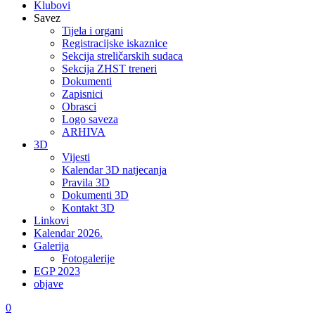
Klubovi
Savez
Tijela i organi
Registracijske iskaznice
Sekcija streličarskih sudaca
Sekcija ZHST treneri
Dokumenti
Zapisnici
Obrasci
Logo saveza
ARHIVA
3D
Vijesti
Kalendar 3D natjecanja
Pravila 3D
Dokumenti 3D
Kontakt 3D
Linkovi
Kalendar 2026.
Galerija
Fotogalerije
EGP 2023
objave
0