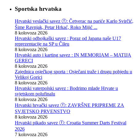
Sportska hrvatska
Hrvatski veslački savez ⓕ: Četverac na pariće Karlo Svirčić,
Šime Ravnjak, Petar Hrkać, Roko Mijić ...
8 kolovoza 2026
Hrvatski odbojkaški savez : Poraz od Japana naše U17
reprezentacije na SP u Čileu
8 kolovoza 2026
Hrvatski auto i karting savez : IN MEMORIAM – MATIJA
GERECI
8 kolovoza 2026
Zajednica osječkog sporta : Osječani traže i drugu pobjedu u
Velikoj Gorici
8 kolovoza 2026
Hrvatski vaterpolski savez : Bodrimo mlade Hrvate u
svjetskom polufinalu
8 kolovoza 2026
Hrvatski hrvački savez ⓕ: ZAVRŠNE PRIPREME ZA
SVJETSKO PRVENSTVO
8 kolovoza 2026
Hrvatski pikado savez ⓕ: Croatia Summer Darts Festival
2026
7 kolovoza 2026