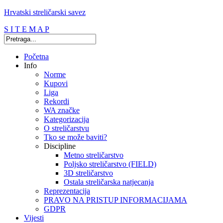
Hrvatski streličarski savez
S I T E M A P
Početna
Info
Norme
Kupovi
Liga
Rekordi
WA značke
Kategorizacija
O streličarstvu
Tko se može baviti?
Discipline
Metno streličarstvo
Poljsko streličarstvo (FIELD)
3D streličarstvo
Ostala streličarska natjecanja
Reprezentacija
PRAVO NA PRISTUP INFORMACIJAMA
GDPR
Vijesti