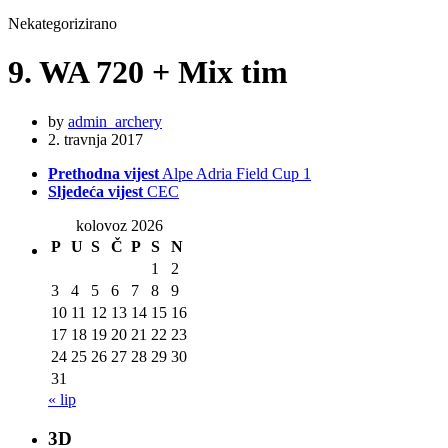
Nekategorizirano
9. WA 720 + Mix tim
by
admin_archery
2. travnja 2017
Prethodna vijest
Alpe Adria Field Cup 1
Sljedeća vijest
CEC
kolovoz 2026
P
U
S
Č
P
S
N
1
2
3
4
5
6
7
8
9
10
11
12
13
14
15
16
17
18
19
20
21
22
23
24
25
26
27
28
29
30
31
« lip
3D