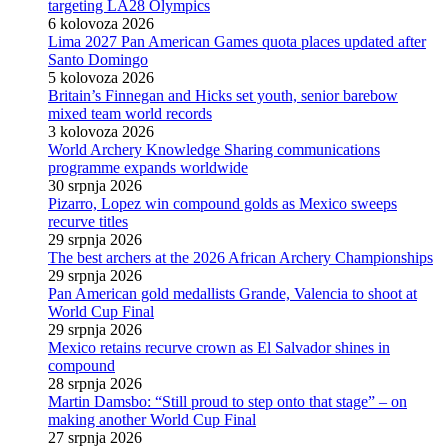
targeting LA28 Olympics
6 kolovoza 2026
Lima 2027 Pan American Games quota places updated after
Santo Domingo
5 kolovoza 2026
Britain’s Finnegan and Hicks set youth, senior barebow
mixed team world records
3 kolovoza 2026
World Archery Knowledge Sharing communications
programme expands worldwide
30 srpnja 2026
Pizarro, Lopez win compound golds as Mexico sweeps
recurve titles
29 srpnja 2026
The best archers at the 2026 African Archery Championships
29 srpnja 2026
Pan American gold medallists Grande, Valencia to shoot at
World Cup Final
29 srpnja 2026
Mexico retains recurve crown as El Salvador shines in
compound
28 srpnja 2026
Martin Damsbo: “Still proud to step onto that stage” – on
making another World Cup Final
27 srpnja 2026