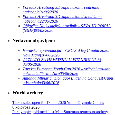
Poredak Hrvatskog 3D kupa nakon tri održana
natjecanja
01/06/2026
Poredak Hrvatskog 3D kupa nakon dva održana
natjecanja
22/05/2026
Objavljen Natjecateljski pravilnik – SAVA 3D POKAL
(S3DP)
03/02/2026
Nedavno objavljeno
Hrvatska reprezentacija – CEC 3rd leg Croatia 2026.
Novi Marof
10/06/2026
🥇 ZLATO ZA HRVATSKU U ISTANBULU! 🥇
05/06/2026
Završen European Youth Cup 2026 – vrijedni rezultati
naših mladih streličara
05/06/2026
Amanda Mlinarić i Domagoj Buden na Conquest Cupu
u Istanbulu
03/06/2026
World archery
Ticket sales open for Dakar 2026 Youth Olympic Games
6 kolovoza 2026
Paralympic gold medallist Matt Stutzman returns to archery,