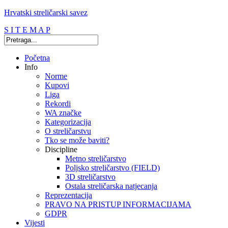
Hrvatski streličarski savez
S I T E M A P
Početna
Info
Norme
Kupovi
Liga
Rekordi
WA značke
Kategorizacija
O streličarstvu
Tko se može baviti?
Discipline
Metno streličarstvo
Poljsko streličarstvo (FIELD)
3D streličarstvo
Ostala streličarska natjecanja
Reprezentacija
PRAVO NA PRISTUP INFORMACIJAMA
GDPR
Vijesti