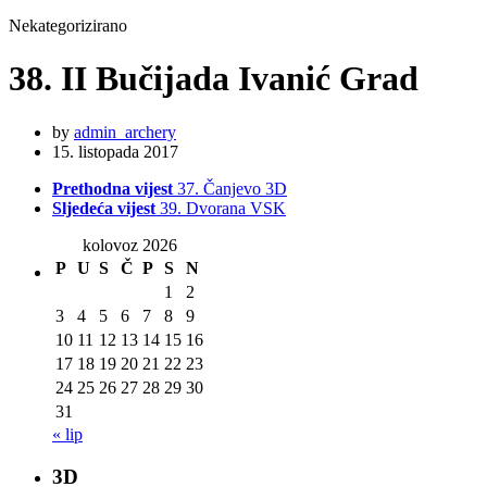
Nekategorizirano
38. II Bučijada Ivanić Grad
by
admin_archery
15. listopada 2017
Prethodna vijest
37. Čanjevo 3D
Sljedeća vijest
39. Dvorana VSK
kolovoz 2026
P
U
S
Č
P
S
N
1
2
3
4
5
6
7
8
9
10
11
12
13
14
15
16
17
18
19
20
21
22
23
24
25
26
27
28
29
30
31
« lip
3D