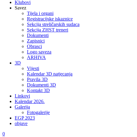
Klubovi
Savez
Tijela i organi
Registracijske iskaznice
Sekcija streličarskih sudaca
Sekcija ZHST treneri
Dokumenti
Zapisnici
Obrasci
Logo saveza
ARHIVA
3D
Vijesti
Kalendar 3D natjecanja
Pravila 3D
Dokumenti 3D
Kontakt 3D
Linkovi
Kalendar 2026.
Galerija
Fotogalerije
EGP 2023
objave
0