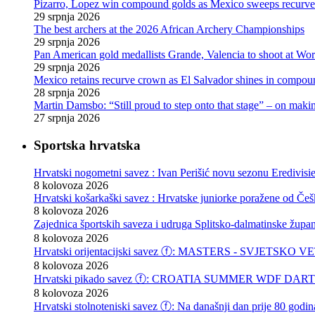
Pizarro, Lopez win compound golds as Mexico sweeps recurve t
29 srpnja 2026
The best archers at the 2026 African Archery Championships
29 srpnja 2026
Pan American gold medallists Grande, Valencia to shoot at Wo
29 srpnja 2026
Mexico retains recurve crown as El Salvador shines in compou
28 srpnja 2026
Martin Damsbo: “Still proud to step onto that stage” – on mak
27 srpnja 2026
Sportska hrvatska
Hrvatski nogometni savez : Ivan Perišić novu sezonu Eredivisie
8 kolovoza 2026
Hrvatski košarkaški savez : Hrvatske juniorke poražene od Češke
8 kolovoza 2026
Zajednica športskih saveza i udruga Splitsko-dalmatin
8 kolovoza 2026
Hrvatski orijentacijski savez ⓕ: MASTERS - SVJET
8 kolovoza 2026
Hrvatski pikado savez ⓕ: CROATIA SUMMER WDF DARTS F
8 kolovoza 2026
Hrvatski stolnoteniski savez ⓕ: Na današnji dan prije 80 godin