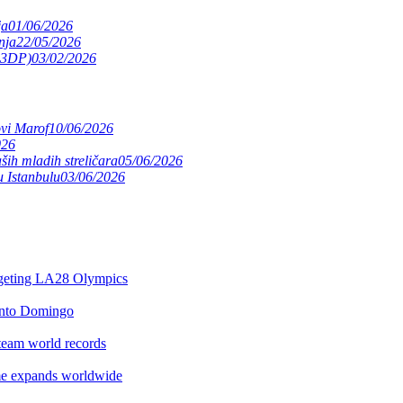
ja
01/06/2026
nja
22/05/2026
(S3DP)
03/02/2026
ovi Marof
10/06/2026
026
ših mladih streličara
05/06/2026
 Istanbulu
03/06/2026
argeting LA28 Olympics
anto Domingo
team world records
e expands worldwide