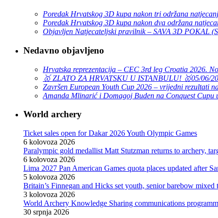
Poredak Hrvatskog 3D kupa nakon tri održana natjecan
Poredak Hrvatskog 3D kupa nakon dva održana natjeca
Objavljen Natjecateljski pravilnik – SAVA 3D POKAL 
Nedavno objavljeno
Hrvatska reprezentacija – CEC 3rd leg Croatia 2026. N
🥇 ZLATO ZA HRVATSKU U ISTANBULU! 🥇
05/06/2
Završen European Youth Cup 2026 – vrijedni rezultati na
Amanda Mlinarić i Domagoj Buden na Conquest Cupu u
World archery
Ticket sales open for Dakar 2026 Youth Olympic Games
6 kolovoza 2026
Paralympic gold medallist Matt Stutzman returns to archery, t
6 kolovoza 2026
Lima 2027 Pan American Games quota places updated after S
5 kolovoza 2026
Britain’s Finnegan and Hicks set youth, senior barebow mixed 
3 kolovoza 2026
World Archery Knowledge Sharing communications programm
30 srpnja 2026