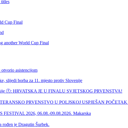
itles
rld Cup Final
nd
ing another World Cup Final
 otvorio asistencijom
, slijedi borba za 11. mjesto protiv Slovenije
ske županije ⓕ: HRVATSKA JE U FINALU SVJETSKOG PRVENSTVA!
SKO VETERANSKO PRVENSTVO U POLJSKOJ USPJEŠAN POČETAK .
ESTIVAL 2026, 06.08.-09.08.2026. Makarska
a rođen je Dragutin Šurbek.