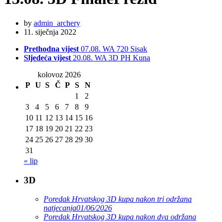
by
admin_archery
11. siječnja 2022
Prethodna vijest
07.08. WA 720 Sisak
Sljedeća vijest
20.08. WA 3D PH Kuna
kolovoz 2026
P
U
S
Č
P
S
N
1
2
3
4
5
6
7
8
9
10
11
12
13
14
15
16
17
18
19
20
21
22
23
24
25
26
27
28
29
30
31
« lip
3D
Poredak Hrvatskog 3D kupa nakon tri održana
natjecanja
01/06/2026
Poredak Hrvatskog 3D kupa nakon dva održana