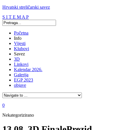
Hrvatski streličarski savez
S I T E M A P
Početna
Info
Vijesti
Klubovi
Savez
3D
Linkovi
Kalendar 2026.
Galerija
EGP 2023
objave
0
Nekategorizirano
13.08. 3D FinalePrezid