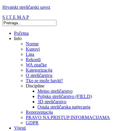
Hrvatski streličarski savez
S I T E M A P
Početna
Info
Norme
Kupovi
Liga
Rekordi
WA značke
Kategorizacija
O streličarstvu
Tko se može baviti?
Discipline
Metno streličarstvo
Poljsko streličarstvo (FIELD)
3D streličarstvo
Ostala streličarska natjecanja
Reprezentacija
PRAVO NA PRISTUP INFORMACIJAMA
GDPR
Vijesti