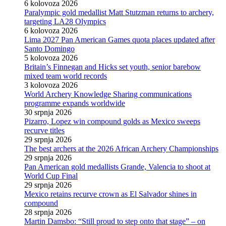
6 kolovoza 2026
Paralympic gold medallist Matt Stutzman returns to archery,
targeting LA28 Olympics
6 kolovoza 2026
Lima 2027 Pan American Games quota places updated after
Santo Domingo
5 kolovoza 2026
Britain’s Finnegan and Hicks set youth, senior barebow
mixed team world records
3 kolovoza 2026
World Archery Knowledge Sharing communications
programme expands worldwide
30 srpnja 2026
Pizarro, Lopez win compound golds as Mexico sweeps
recurve titles
29 srpnja 2026
The best archers at the 2026 African Archery Championships
29 srpnja 2026
Pan American gold medallists Grande, Valencia to shoot at
World Cup Final
29 srpnja 2026
Mexico retains recurve crown as El Salvador shines in
compound
28 srpnja 2026
Martin Damsbo: “Still proud to step onto that stage” – on