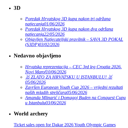
3D
Poredak Hrvatskog 3D kupa nakon tri održana
natjecanja
01/06/2026
Poredak Hrvatskog 3D kupa nakon dva održana
natjecanja
22/05/2026
Objavljen Natjecateljski pravilnik – SAVA 3D POKAL
(S3DP)
03/02/2026
Nedavno objavljeno
Hrvatska reprezentacija – CEC 3rd leg Croatia 2026.
Novi Marof
10/06/2026
🥇 ZLATO ZA HRVATSKU U ISTANBULU! 🥇
05/06/2026
Završen European Youth Cup 2026 – vrijedni rezultati
naših mladih streličara
05/06/2026
Amanda Mlinarić i Domagoj Buden na Conquest Cupu
u Istanbulu
03/06/2026
World archery
Ticket sales open for Dakar 2026 Youth Olympic Games