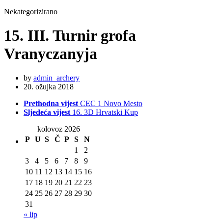
Nekategorizirano
15. III. Turnir grofa
Vranyczanyja
by
admin_archery
20. ožujka 2018
Prethodna vijest
CEC 1 Novo Mesto
Sljedeća vijest
16. 3D Hrvatski Kup
kolovoz 2026
P
U
S
Č
P
S
N
1
2
3
4
5
6
7
8
9
10
11
12
13
14
15
16
17
18
19
20
21
22
23
24
25
26
27
28
29
30
31
« lip