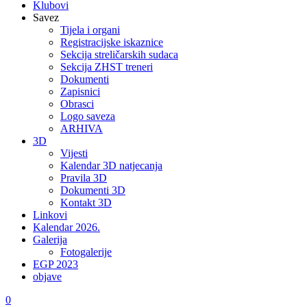
Klubovi
Savez
Tijela i organi
Registracijske iskaznice
Sekcija streličarskih sudaca
Sekcija ZHST treneri
Dokumenti
Zapisnici
Obrasci
Logo saveza
ARHIVA
3D
Vijesti
Kalendar 3D natjecanja
Pravila 3D
Dokumenti 3D
Kontakt 3D
Linkovi
Kalendar 2026.
Galerija
Fotogalerije
EGP 2023
objave
0