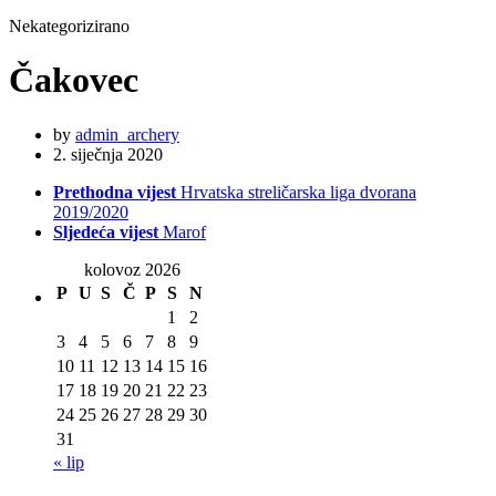
Nekategorizirano
Čakovec
by
admin_archery
2. siječnja 2020
Prethodna vijest
Hrvatska streličarska liga dvorana
2019/2020
Sljedeća vijest
Marof
kolovoz 2026
P
U
S
Č
P
S
N
1
2
3
4
5
6
7
8
9
10
11
12
13
14
15
16
17
18
19
20
21
22
23
24
25
26
27
28
29
30
31
« lip