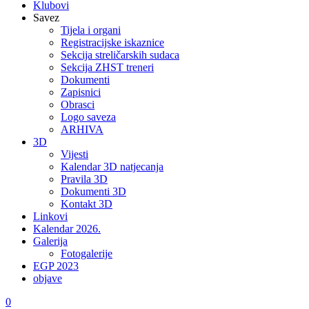
Klubovi
Savez
Tijela i organi
Registracijske iskaznice
Sekcija streličarskih sudaca
Sekcija ZHST treneri
Dokumenti
Zapisnici
Obrasci
Logo saveza
ARHIVA
3D
Vijesti
Kalendar 3D natjecanja
Pravila 3D
Dokumenti 3D
Kontakt 3D
Linkovi
Kalendar 2026.
Galerija
Fotogalerije
EGP 2023
objave
0