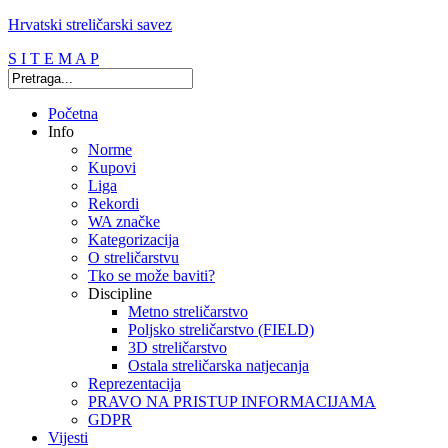
Hrvatski streličarski savez
S I T E M A P
Početna
Info
Norme
Kupovi
Liga
Rekordi
WA značke
Kategorizacija
O streličarstvu
Tko se može baviti?
Discipline
Metno streličarstvo
Poljsko streličarstvo (FIELD)
3D streličarstvo
Ostala streličarska natjecanja
Reprezentacija
PRAVO NA PRISTUP INFORMACIJAMA
GDPR
Vijesti