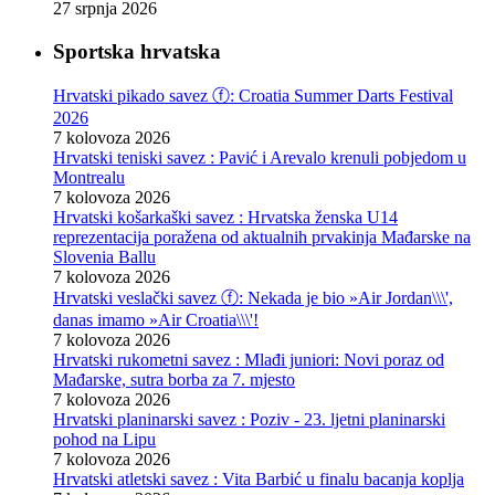
27 srpnja 2026
Sportska hrvatska
Hrvatski pikado savez ⓕ: Croatia Summer Darts Festival
2026
7 kolovoza 2026
Hrvatski teniski savez : Pavić i Arevalo krenuli pobjedom u
Montrealu
7 kolovoza 2026
Hrvatski košarkaški savez : Hrvatska ženska U14
reprezentacija poražena od aktualnih prvakinja Mađarske na
Slovenia Ballu
7 kolovoza 2026
Hrvatski veslački savez ⓕ: Nekada je bio »Air Jordan\\\',
danas imamo »Air Croatia\\\'!
7 kolovoza 2026
Hrvatski rukometni savez : Mlađi juniori: Novi poraz od
Mađarske, sutra borba za 7. mjesto
7 kolovoza 2026
Hrvatski planinarski savez : Poziv - 23. ljetni planinarski
pohod na Lipu
7 kolovoza 2026
Hrvatski atletski savez : Vita Barbić u finalu bacanja koplja