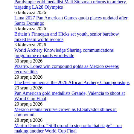
Paralympic gold medallist Matt Stutzman returns to archery,
targeting LA28 Olympics
6 kolovoza 2026
Lima 2027 Pan American Games quota places updated after
Santo Domingo
5 kolovoza 2026
Britain’s Finnegan and Hicks set youth, senior barebow
mixed team world records
3 kolovoza 2026
World Archery Knowledge Sharing communications
programme expands worldwide
30 srpnja 2026
Pizarro, Lopez win compound golds as Mexico sweeps
recurve titles
29 srpnja 2026
The best archers at the 2026 African Archery Championships
29 srpnja 2026
Pan American gold medallists Grande, Valencia to shoot at
World Cup Final
29 srpnja 2026
Mexico retains recurve crown as El Salvador shines in
compound
28 srpnja 2026
Martin Damsbo: “Still proud to step onto that stage” – on
making another World Cup Final