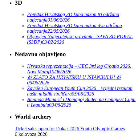
3D
Poredak Hrvatskog 3D kupa nakon tri održana
natjecanja
01/06/2026
Poredak Hrvatskog 3D kupa nakon dva održana
natjecanja
22/05/2026
Objavljen Natjecateljski pravilnik – SAVA 3D POKAL
(S3DP)
03/02/2026
Nedavno objavljeno
Hrvatska reprezentacija – CEC 3rd leg Croatia 2026.
Novi Marof
10/06/2026
🥇 ZLATO ZA HRVATSKU U ISTANBULU! 🥇
05/06/2026
Završen European Youth Cup 2026 – vrijedni rezultati
naših mladih streličara
05/06/2026
Amanda Mlinarić i Domagoj Buden na Conquest Cupu
u Istanbulu
03/06/2026
World archery
Ticket sales open for Dakar 2026 Youth Olympic Games
6 kolovoza 2026