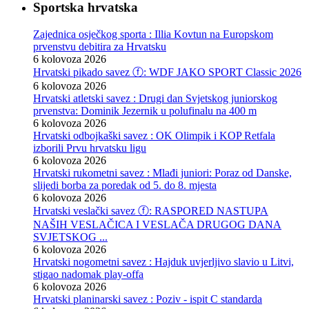
Sportska hrvatska
Zajednica osječkog sporta : Illia Kovtun na Europskom
prvenstvu debitira za Hrvatsku
6 kolovoza 2026
Hrvatski pikado savez ⓕ: WDF JAKO SPORT Classic 2026
6 kolovoza 2026
Hrvatski atletski savez : Drugi dan Svjetskog juniorskog
prvenstva: Dominik Jezernik u polufinalu na 400 m
6 kolovoza 2026
Hrvatski odbojkaški savez : OK Olimpik i KOP Retfala
izborili Prvu hrvatsku ligu
6 kolovoza 2026
Hrvatski rukometni savez : Mlađi juniori: Poraz od Danske,
slijedi borba za poredak od 5. do 8. mjesta
6 kolovoza 2026
Hrvatski veslački savez ⓕ: RASPORED NASTUPA
NAŠIH VESLAČICA I VESLAČA DRUGOG DANA
SVJETSKOG ...
6 kolovoza 2026
Hrvatski nogometni savez : Hajduk uvjerljivo slavio u Litvi,
stigao nadomak play-offa
6 kolovoza 2026
Hrvatski planinarski savez : Poziv - ispit C standarda