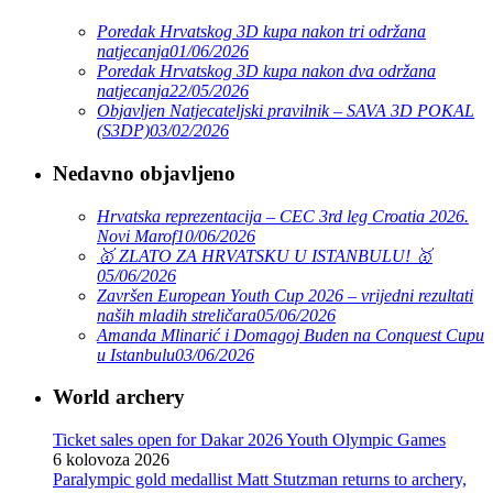
Poredak Hrvatskog 3D kupa nakon tri održana
natjecanja
01/06/2026
Poredak Hrvatskog 3D kupa nakon dva održana
natjecanja
22/05/2026
Objavljen Natjecateljski pravilnik – SAVA 3D POKAL
(S3DP)
03/02/2026
Nedavno objavljeno
Hrvatska reprezentacija – CEC 3rd leg Croatia 2026.
Novi Marof
10/06/2026
🥇 ZLATO ZA HRVATSKU U ISTANBULU! 🥇
05/06/2026
Završen European Youth Cup 2026 – vrijedni rezultati
naših mladih streličara
05/06/2026
Amanda Mlinarić i Domagoj Buden na Conquest Cupu
u Istanbulu
03/06/2026
World archery
Ticket sales open for Dakar 2026 Youth Olympic Games
6 kolovoza 2026
Paralympic gold medallist Matt Stutzman returns to archery,