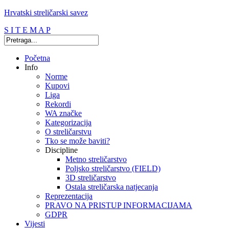
Hrvatski streličarski savez
S I T E M A P
Početna
Info
Norme
Kupovi
Liga
Rekordi
WA značke
Kategorizacija
O streličarstvu
Tko se može baviti?
Discipline
Metno streličarstvo
Poljsko streličarstvo (FIELD)
3D streličarstvo
Ostala streličarska natjecanja
Reprezentacija
PRAVO NA PRISTUP INFORMACIJAMA
GDPR
Vijesti