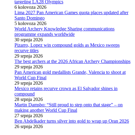
targeting LA28 Olympics
6 kolovoza 2026
Lima 2027 Pan American Games quota places updated after
Santo Domingo
5 kolovoza 2026
World Archery Knowledge Sharing communications
programme expands worldwide
30 srpnja 2026
Pizarro, Lopez win compound golds as Mexico sweeps
recurve titles
29 srpnja 2026
The best archers at the 2026 African Archery Championships
29 srpnja 2026
Pan American gold medallists Grande, Valencia to shoot at
World Cup Final
29 srpnja 2026
Mexico retains recurve crown as El Salvador shines in
compound
28 srpnja 2026
Martin Damsbo: “Still proud to step onto that stage” – on
making another World Cup Final
27 srpnja 2026
Ben Abdelkader turns silver into gold to wrap up Oran 2026
26 srpnja 2026