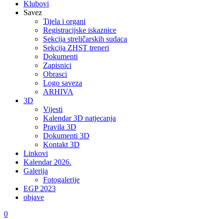
Klubovi
Savez
Tijela i organi
Registracijske iskaznice
Sekcija streličarskih sudaca
Sekcija ZHST treneri
Dokumenti
Zapisnici
Obrasci
Logo saveza
ARHIVA
3D
Vijesti
Kalendar 3D natjecanja
Pravila 3D
Dokumenti 3D
Kontakt 3D
Linkovi
Kalendar 2026.
Galerija
Fotogalerije
EGP 2023
objave
0