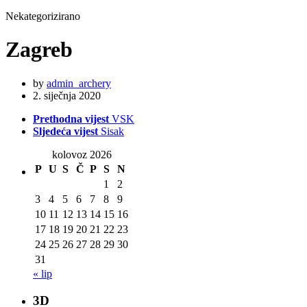
Nekategorizirano
Zagreb
by
admin_archery
2. siječnja 2020
Prethodna vijest
VSK
Sljedeća vijest
Sisak
kolovoz 2026
P
U
S
Č
P
S
N
1
2
3
4
5
6
7
8
9
10
11
12
13
14
15
16
17
18
19
20
21
22
23
24
25
26
27
28
29
30
31
« lip
3D