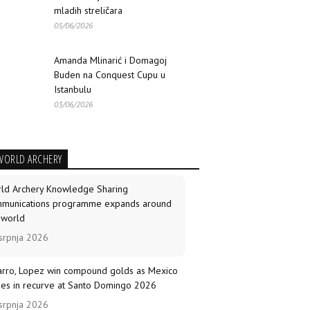
mladih streličara
05/06/2026
Amanda Mlinarić i Domagoj
Buden na Conquest Cupu u
Istanbulu
03/06/2026
WORLD ARCHERY
ld Archery Knowledge Sharing
munications programme expands around
 world
srpnja 2026
arro, Lopez win compound golds as Mexico
nes in recurve at Santo Domingo 2026
srpnja 2026