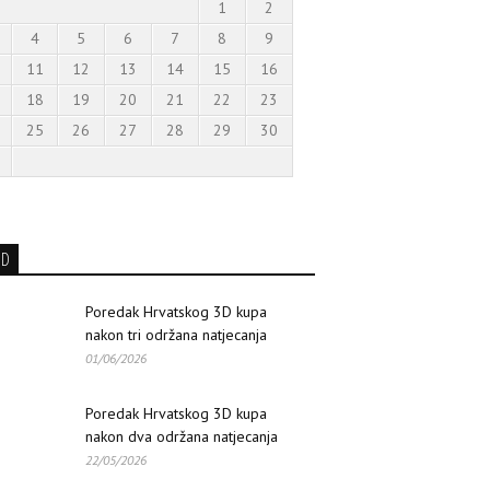
1
2
4
5
6
7
8
9
11
12
13
14
15
16
18
19
20
21
22
23
25
26
27
28
29
30
3D
Poredak Hrvatskog 3D kupa
nakon tri održana natjecanja
01/06/2026
Poredak Hrvatskog 3D kupa
nakon dva održana natjecanja
22/05/2026