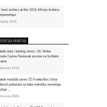
 best archers at the 2026 African Archery
mpionships
srpnja 2026
 American gold medallists Grande,
encia to shoot at World Cup Final
SPORTSKA HRVATSKA
srpnja 2026
atski auto i karting savez : 26. Velika
ico retains recurve crown, El Salvador
rada Cazina: Nastavak sezone na brdskim
nes in compound in Santo Domingo
zama
srpnja 2026
olovoza 2026
tin Damsbo: “Still proud to step onto that
atski veslački savez ⓕ: Franka Boc i Ema
ge” – on making another World Cup Final
iković pokazale su kako nekoliko zaveslaja
čuje ...
srpnja 2026
olovoza 2026
 Abdelkader turns silver into gold to wrap