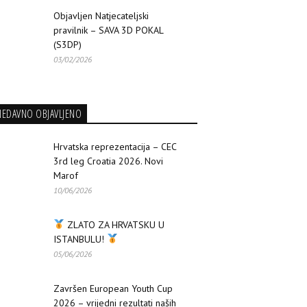
Objavljen Natjecateljski
pravilnik – SAVA 3D POKAL
(S3DP)
03/02/2026
NEDAVNO OBJAVLJENO
Hrvatska reprezentacija – CEC
3rd leg Croatia 2026. Novi
Marof
10/06/2026
ZLATO ZA HRVATSKU U
ISTANBULU!
05/06/2026
Završen European Youth Cup
2026 – vrijedni rezultati naših