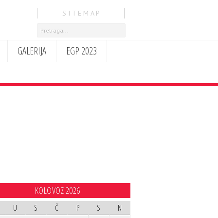
S I T E M A P
GALERIJA
EGP 2023
KOLOVOZ 2026
U
S
Č
P
S
N