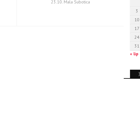
23.10. Mala Subotica
3
10
17
24
31
« lip