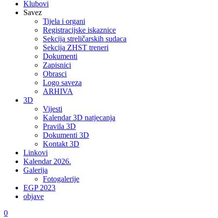
Klubovi
Savez
Tijela i organi
Registracijske iskaznice
Sekcija streličarskih sudaca
Sekcija ZHST treneri
Dokumenti
Zapisnici
Obrasci
Logo saveza
ARHIVA
3D
Vijesti
Kalendar 3D natjecanja
Pravila 3D
Dokumenti 3D
Kontakt 3D
Linkovi
Kalendar 2026.
Galerija
Fotogalerije
EGP 2023
objave
0