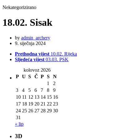
Nekategorizirano
18.02. Sisak
by
admin_archery
9. siječnja 2024
Prethodna vijest
10.02. Rijeka
Sljedeća vijest
03.03. PSK
kolovoz 2026
P
U
S
Č
P
S
N
1
2
3
4
5
6
7
8
9
10
11
12
13
14
15
16
17
18
19
20
21
22
23
24
25
26
27
28
29
30
31
« lip
3D