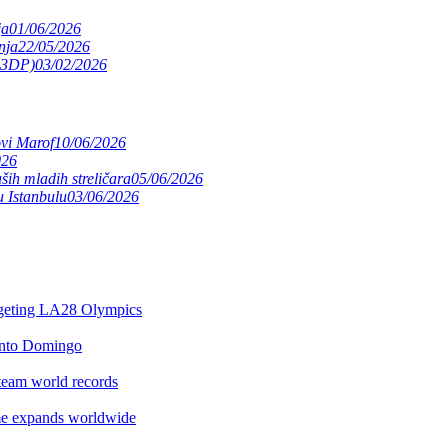
ja
01/06/2026
nja
22/05/2026
(S3DP)
03/02/2026
ovi Marof
10/06/2026
026
ših mladih streličara
05/06/2026
 Istanbulu
03/06/2026
argeting LA28 Olympics
anto Domingo
team world records
e expands worldwide