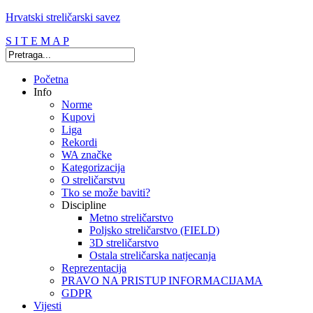
Hrvatski streličarski savez
S I T E M A P
Početna
Info
Norme
Kupovi
Liga
Rekordi
WA značke
Kategorizacija
O streličarstvu
Tko se može baviti?
Discipline
Metno streličarstvo
Poljsko streličarstvo (FIELD)
3D streličarstvo
Ostala streličarska natjecanja
Reprezentacija
PRAVO NA PRISTUP INFORMACIJAMA
GDPR
Vijesti