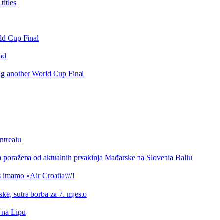
itles
rld Cup Final
nd
ing another World Cup Final
ntrealu
a poražena od aktualnih prvakinja Mađarske na Slovenia Ballu
 imamo »Air Croatia\\\'!
ke, sutra borba za 7. mjesto
d na Lipu