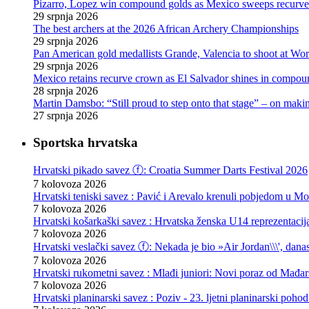
Pizarro, Lopez win compound golds as Mexico sweeps recurve t
29 srpnja 2026
The best archers at the 2026 African Archery Championships
29 srpnja 2026
Pan American gold medallists Grande, Valencia to shoot at Wo
29 srpnja 2026
Mexico retains recurve crown as El Salvador shines in compou
28 srpnja 2026
Martin Damsbo: “Still proud to step onto that stage” – on mak
27 srpnja 2026
Sportska hrvatska
Hrvatski pikado savez ⓕ: Croatia Summer Darts Festival 2026
7 kolovoza 2026
Hrvatski teniski savez : Pavić i Arevalo krenuli pobjedom u Mo
7 kolovoza 2026
Hrvatski košarkaški savez : Hrvatska ženska U14 reprezentacij
7 kolovoza 2026
Hrvatski veslački savez ⓕ: Nekada je bio »Air Jordan\\\', danas
7 kolovoza 2026
Hrvatski rukometni savez : Mlađi juniori: Novi poraz od Mađars
7 kolovoza 2026
Hrvatski planinarski savez : Poziv - 23. ljetni planinarski poho