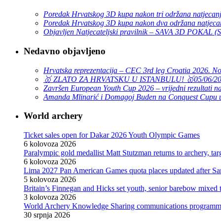
Poredak Hrvatskog 3D kupa nakon tri održana natjecan
Poredak Hrvatskog 3D kupa nakon dva održana natjeca
Objavljen Natjecateljski pravilnik – SAVA 3D POKAL 
Nedavno objavljeno
Hrvatska reprezentacija – CEC 3rd leg Croatia 2026. N
🥇 ZLATO ZA HRVATSKU U ISTANBULU! 🥇
05/06/2
Završen European Youth Cup 2026 – vrijedni rezultati na
Amanda Mlinarić i Domagoj Buden na Conquest Cupu u
World archery
Ticket sales open for Dakar 2026 Youth Olympic Games
6 kolovoza 2026
Paralympic gold medallist Matt Stutzman returns to archery, t
6 kolovoza 2026
Lima 2027 Pan American Games quota places updated after S
5 kolovoza 2026
Britain’s Finnegan and Hicks set youth, senior barebow mixed 
3 kolovoza 2026
World Archery Knowledge Sharing communications programm
30 srpnja 2026