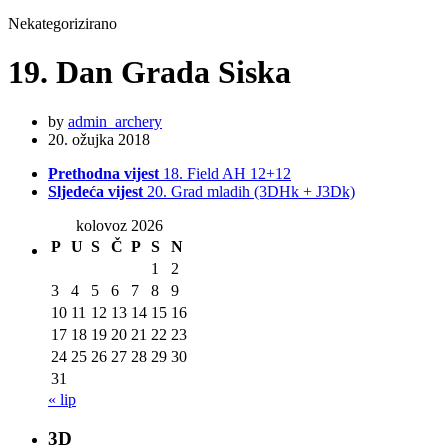
Nekategorizirano
19. Dan Grada Siska
by
admin_archery
20. ožujka 2018
Prethodna vijest
18. Field AH 12+12
Sljedeća vijest
20. Grad mladih (3DHk + J3Dk)
kolovoz 2026
P
U
S
Č
P
S
N
1
2
3
4
5
6
7
8
9
10
11
12
13
14
15
16
17
18
19
20
21
22
23
24
25
26
27
28
29
30
31
« lip
3D