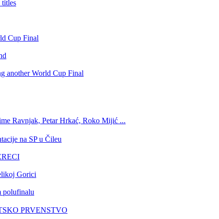
itles
rld Cup Final
nd
ing another World Cup Final
ime Ravnjak, Petar Hrkać, Roko Mijić ...
tacije na SP u Čileu
GERECI
likoj Gorici
 polufinalu
VJETSKO PRVENSTVO