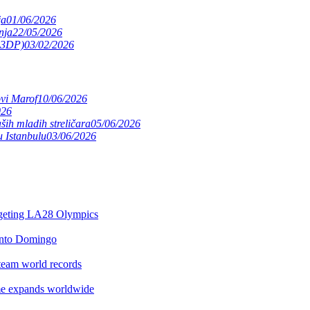
ja
01/06/2026
nja
22/05/2026
(S3DP)
03/02/2026
ovi Marof
10/06/2026
026
ših mladih streličara
05/06/2026
 Istanbulu
03/06/2026
argeting LA28 Olympics
anto Domingo
team world records
e expands worldwide