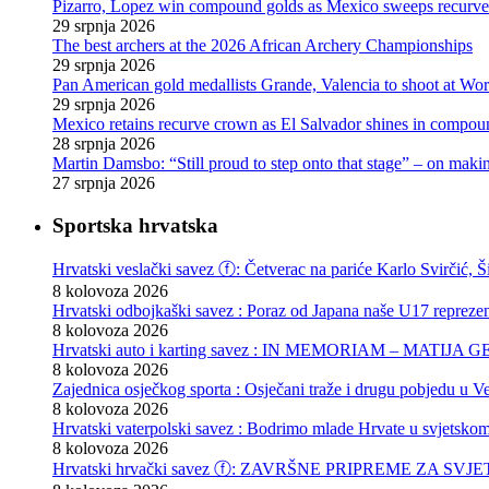
Pizarro, Lopez win compound golds as Mexico sweeps recurve t
29 srpnja 2026
The best archers at the 2026 African Archery Championships
29 srpnja 2026
Pan American gold medallists Grande, Valencia to shoot at Wo
29 srpnja 2026
Mexico retains recurve crown as El Salvador shines in compou
28 srpnja 2026
Martin Damsbo: “Still proud to step onto that stage” – on mak
27 srpnja 2026
Sportska hrvatska
Hrvatski veslački savez ⓕ: Četverac na pariće Karlo Svirčić, Š
8 kolovoza 2026
Hrvatski odbojkaški savez : Poraz od Japana naše U17 reprezen
8 kolovoza 2026
Hrvatski auto i karting savez : IN MEMORIAM – MATIJA 
8 kolovoza 2026
Zajednica osječkog sporta : Osječani traže i drugu pobjedu u Ve
8 kolovoza 2026
Hrvatski vaterpolski savez : Bodrimo mlade Hrvate u svjetskom
8 kolovoza 2026
Hrvatski hrvački savez ⓕ: ZAVRŠNE PRIPREME ZA S