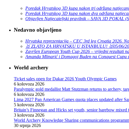
Poredak Hrvatskog 3D kupa nakon tri održana natjecan
Poredak Hrvatskog 3D kupa nakon dva održana natjeca
Objavljen Natjecateljski pravilnik – SAVA 3D POKAL 
Nedavno objavljeno
Hrvatska reprezentacija – CEC 3rd leg Croatia 2026. N
🥇 ZLATO ZA HRVATSKU U ISTANBULU! 🥇
05/06/2
Završen European Youth Cup 2026 – vrijedni rezultati na
Amanda Mlinarić i Domagoj Buden na Conquest Cupu u
World archery
Ticket sales open for Dakar 2026 Youth Olympic Games
6 kolovoza 2026
Paralympic gold medallist Matt Stutzman returns to archery, t
6 kolovoza 2026
Lima 2027 Pan American Games quota places updated after S
5 kolovoza 2026
Britain’s Finnegan and Hicks set youth, senior barebow mixed 
3 kolovoza 2026
World Archery Knowledge Sharing communications programm
30 srpnja 2026