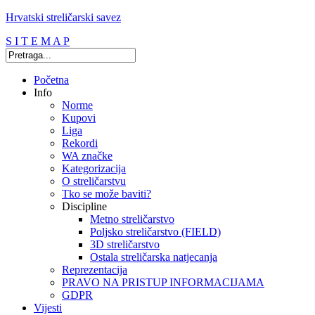
Hrvatski streličarski savez
S I T E M A P
Početna
Info
Norme
Kupovi
Liga
Rekordi
WA značke
Kategorizacija
O streličarstvu
Tko se može baviti?
Discipline
Metno streličarstvo
Poljsko streličarstvo (FIELD)
3D streličarstvo
Ostala streličarska natjecanja
Reprezentacija
PRAVO NA PRISTUP INFORMACIJAMA
GDPR
Vijesti