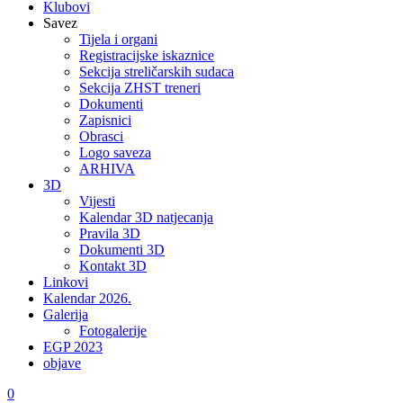
Klubovi
Savez
Tijela i organi
Registracijske iskaznice
Sekcija streličarskih sudaca
Sekcija ZHST treneri
Dokumenti
Zapisnici
Obrasci
Logo saveza
ARHIVA
3D
Vijesti
Kalendar 3D natjecanja
Pravila 3D
Dokumenti 3D
Kontakt 3D
Linkovi
Kalendar 2026.
Galerija
Fotogalerije
EGP 2023
objave
0