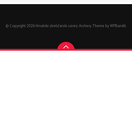
© Copyright 2026 Hrvatski streličarski savez.
Archery Theme by
WPBandit
.