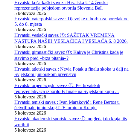
Hrvatski košarkaški savez : Hrvatska U14 ženska
reprezentacija pobjedom otvorila Slovenia Ball
5 kolovoza 2026
Hrvatski vaterpolski savez : Djevojke u borbu za poredak od
5. do 8. mjesta
5 kolovoza 2026
Hrvatski veslački savez ⓕ: SAŽETAK VREMENA
NASTUPA NAŠIH VESLAČICA I VESLAČA 6. 8 2026.
5 kolovoza 2026
Hrvatski gimnastički savez ⓕ: Kakva je Christina kada je
stavimo pred »brza pitanja«?
5 kolovoza 2026
Hrvatski atletski savez : Nevia Fotak u finalu skoka u dalj na
Svjetskom juniorskom prvenstvu
5 kolovoza 2026
Hrvatski orijentacijski savez ⓕ: Pet hrvatskih
reprezentativaca izborilo B finale na Svjetskom kupu ...
5 kolovoza 2026
Hrvatski teniski savez : Ivan Maraković i Rene Bertos u
četvrtfinalu juniorskog ITF turnira u Kranju
5 kolovoza 2026
Hrvatski akademski sportski savez ⓕ: pogledaj do kraja, its
worth it
5 kolovoza 2026