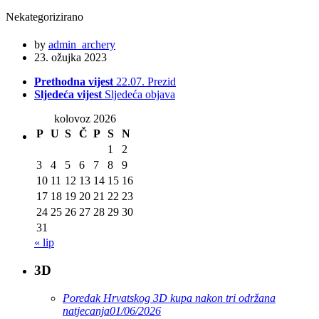
Nekategorizirano
by
admin_archery
23. ožujka 2023
Prethodna vijest
22.07. Prezid
Sljedeća vijest
Sljedeća objava
kolovoz 2026
P
U
S
Č
P
S
N
1
2
3
4
5
6
7
8
9
10
11
12
13
14
15
16
17
18
19
20
21
22
23
24
25
26
27
28
29
30
31
« lip
3D
Poredak Hrvatskog 3D kupa nakon tri održana
natjecanja
01/06/2026