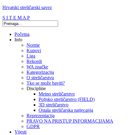
Hrvatski streličarski savez
S I T E M A P
Početna
Info
Norme
Kupovi
Liga
Rekordi
WA značke
Kategorizacija
O streličarstvu
Tko se može baviti?
Discipline
Metno streličarstvo
Poljsko streličarstvo (FIELD)
3D streličarstvo
Ostala streličarska natjecanja
Reprezentacija
PRAVO NA PRISTUP INFORMACIJAMA
GDPR
Vijesti