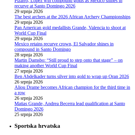
Pizarro, Lopez win compound golds as Mexico shines in
recurve at Santo Domingo 2026
29 srpnja 2026
The best archers at the 2026 African Archery Championships
29 srpnja 2026
Pan American gold medallists Grande, Valencia to shoot at
World Cup Final
29 srpnja 2026
Mexico retains recurve crown, El Salvador shines in
compound in Santo Domingo
28 srpnja 2026
Martin Damsbo: “Still proud to step onto that stage” – on
making another World Cup Final
27 srpnja 2026
Ben Abdelkader turns silver into gold to wrap up Oran 2026
26 srpnja 2026
Aliou Drame becomes African champion for the third time in
a row
26 srpnja 2026
Matias Grande, Andrea Becerra lead qualification at Santo
Domingo 2026
25 srpnja 2026
Sportska hrvatska