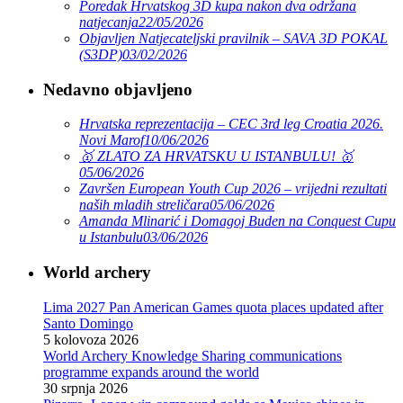
Poredak Hrvatskog 3D kupa nakon dva održana
natjecanja
22/05/2026
Objavljen Natjecateljski pravilnik – SAVA 3D POKAL
(S3DP)
03/02/2026
Nedavno objavljeno
Hrvatska reprezentacija – CEC 3rd leg Croatia 2026.
Novi Marof
10/06/2026
🥇 ZLATO ZA HRVATSKU U ISTANBULU! 🥇
05/06/2026
Završen European Youth Cup 2026 – vrijedni rezultati
naših mladih streličara
05/06/2026
Amanda Mlinarić i Domagoj Buden na Conquest Cupu
u Istanbulu
03/06/2026
World archery
Lima 2027 Pan American Games quota places updated after
Santo Domingo
5 kolovoza 2026
World Archery Knowledge Sharing communications
programme expands around the world
30 srpnja 2026