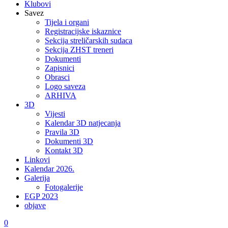
Klubovi
Savez
Tijela i organi
Registracijske iskaznice
Sekcija streličarskih sudaca
Sekcija ZHST treneri
Dokumenti
Zapisnici
Obrasci
Logo saveza
ARHIVA
3D
Vijesti
Kalendar 3D natjecanja
Pravila 3D
Dokumenti 3D
Kontakt 3D
Linkovi
Kalendar 2026.
Galerija
Fotogalerije
EGP 2023
objave
0