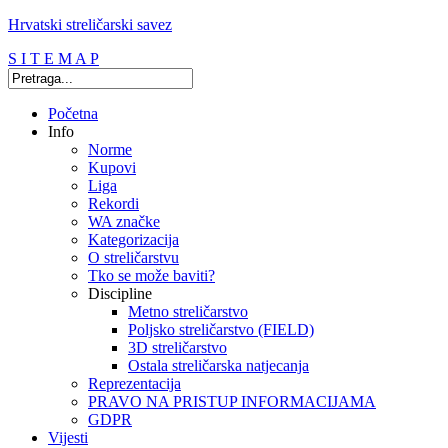
Hrvatski streličarski savez
S I T E M A P
Početna
Info
Norme
Kupovi
Liga
Rekordi
WA značke
Kategorizacija
O streličarstvu
Tko se može baviti?
Discipline
Metno streličarstvo
Poljsko streličarstvo (FIELD)
3D streličarstvo
Ostala streličarska natjecanja
Reprezentacija
PRAVO NA PRISTUP INFORMACIJAMA
GDPR
Vijesti