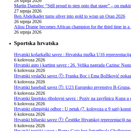
28 srpnja 2026
Martin Damsbo: “Still proud to step onto that stage” – on mak
27 srpnja 2026
Ben Abdelkader turns silver into gold to wrap up Oran 2026
26 srpnja 2026
Aliou Drame becomes African champion for the third time in a
26 srpnja 2026
Sportska hrvatska
Hrvatski košarkaški savez : Hrvatska muška U16 reprezentacij
6 kolovoza 2026
Hrvatski auto i karting savez : 26. Velika nagrada Cazina: Nas
6 kolovoza 2026
Hrvatski veslački savez ⓕ: Franka Boc i Ema Božiković pokazal
6 kolovoza 2026
Hrvatski baseball savez ⓕ: U23 Europsko prvenstvo B-Grupa, 
6 kolovoza 2026
Hrvatski športsko ribolovni savez : Poziv na završnicu Kupa u d
6 kolovoza 2026
Hrvatski olimpijski odbor : U petak (7. kolovoza u 9 sati) kon
6 kolovoza 2026
Hrvatski biljarski savez ⓕ: Čestitke Hrvatskoj reprezentaciji n
6 kolovoza 2026
Hrvatski teniski savez : Borna Gojo bez četvrtfinala Challenge