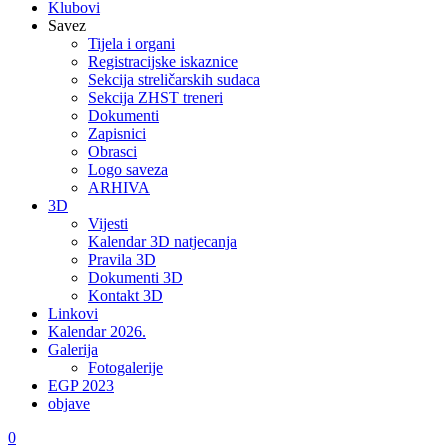
Klubovi
Savez
Tijela i organi
Registracijske iskaznice
Sekcija streličarskih sudaca
Sekcija ZHST treneri
Dokumenti
Zapisnici
Obrasci
Logo saveza
ARHIVA
3D
Vijesti
Kalendar 3D natjecanja
Pravila 3D
Dokumenti 3D
Kontakt 3D
Linkovi
Kalendar 2026.
Galerija
Fotogalerije
EGP 2023
objave
0