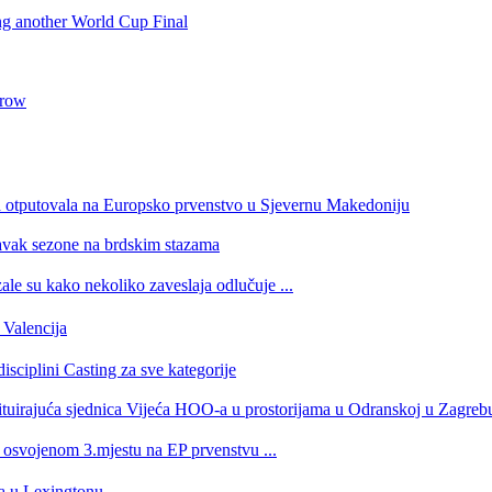
ing another World Cup Final
 row
a otputovala na Europsko prvenstvo u Sjevernu Makedoniju
tavak sezone na brdskim stazama
e su kako nekoliko zaveslaja odlučuje ...
Valencija
isciplini Casting za sve kategorije
stituirajuća sjednica Vijeća HOO-a u prostorijama u Odranskoj u Zagreb
a osvojenom 3.mjestu na EP prvenstvu ...
ra u Lexingtonu