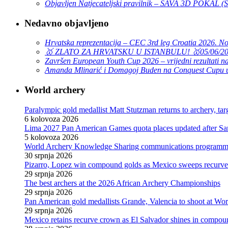
Objavljen Natjecateljski pravilnik – SAVA 3D POKAL 
Nedavno objavljeno
Hrvatska reprezentacija – CEC 3rd leg Croatia 2026. N
🥇 ZLATO ZA HRVATSKU U ISTANBULU! 🥇
05/06/2
Završen European Youth Cup 2026 – vrijedni rezultati na
Amanda Mlinarić i Domagoj Buden na Conquest Cupu u
World archery
Paralympic gold medallist Matt Stutzman returns to archery, t
6 kolovoza 2026
Lima 2027 Pan American Games quota places updated after S
5 kolovoza 2026
World Archery Knowledge Sharing communications programm
30 srpnja 2026
Pizarro, Lopez win compound golds as Mexico sweeps recurve t
29 srpnja 2026
The best archers at the 2026 African Archery Championships
29 srpnja 2026
Pan American gold medallists Grande, Valencia to shoot at Wo
29 srpnja 2026
Mexico retains recurve crown as El Salvador shines in compou