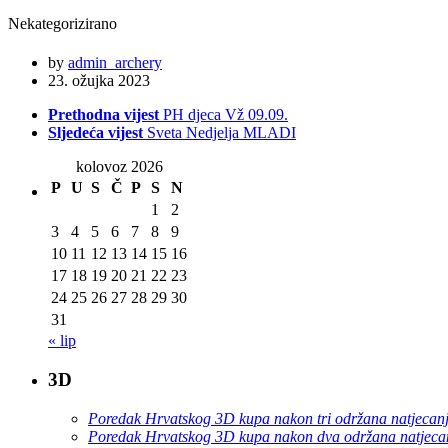
Nekategorizirano
by
admin_archery
23. ožujka 2023
Prethodna vijest
PH djeca Vž 09.09.
Sljedeća vijest
Sveta Nedjelja MLADI
kolovoz 2026
P
U
S
Č
P
S
N
1
2
3
4
5
6
7
8
9
10
11
12
13
14
15
16
17
18
19
20
21
22
23
24
25
26
27
28
29
30
31
« lip
3D
Poredak Hrvatskog 3D kupa nakon tri održana natjecan
Poredak Hrvatskog 3D kupa nakon dva održana natjeca