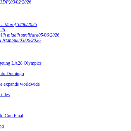
(S3DP)
03/02/2026
ovi Marof
10/06/2026
026
ših mladih streličara
05/06/2026
 Istanbulu
03/06/2026
argeting LA28 Olympics
anto Domingo
e expands worldwide
itles
rld Cup Final
nd