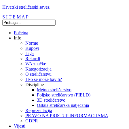
Hrvatski streličarski savez
S I T E M A P
Početna
Info
Norme
Kupovi
Liga
Rekordi
WA značke
Kategorizacija
O streličarstvu
Tko se može baviti?
Discipline
Metno streličarstvo
Poljsko streličarstvo (FIELD)
3D streličarstvo
Ostala streličarska natjecanja
Reprezentacija
PRAVO NA PRISTUP INFORMACIJAMA
GDPR
Vijesti