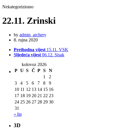
Nekategorizirano
22.11. Zrinski
by
admin_archery
8. rujna 2020
Prethodna vijest
15.11. VSK
Sljedeća vijest
06.12. Sisak
kolovoz 2026
P
U
S
Č
P
S
N
1
2
3
4
5
6
7
8
9
10
11
12
13
14
15
16
17
18
19
20
21
22
23
24
25
26
27
28
29
30
31
« lip
3D