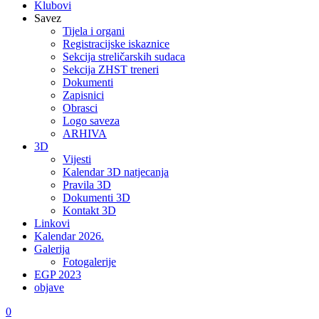
Klubovi
Savez
Tijela i organi
Registracijske iskaznice
Sekcija streličarskih sudaca
Sekcija ZHST treneri
Dokumenti
Zapisnici
Obrasci
Logo saveza
ARHIVA
3D
Vijesti
Kalendar 3D natjecanja
Pravila 3D
Dokumenti 3D
Kontakt 3D
Linkovi
Kalendar 2026.
Galerija
Fotogalerije
EGP 2023
objave
0