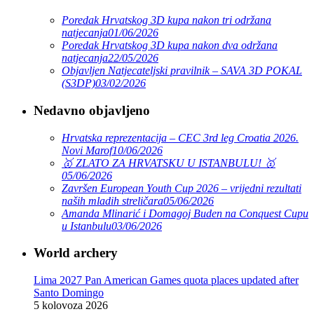
Poredak Hrvatskog 3D kupa nakon tri održana
natjecanja
01/06/2026
Poredak Hrvatskog 3D kupa nakon dva održana
natjecanja
22/05/2026
Objavljen Natjecateljski pravilnik – SAVA 3D POKAL
(S3DP)
03/02/2026
Nedavno objavljeno
Hrvatska reprezentacija – CEC 3rd leg Croatia 2026.
Novi Marof
10/06/2026
🥇 ZLATO ZA HRVATSKU U ISTANBULU! 🥇
05/06/2026
Završen European Youth Cup 2026 – vrijedni rezultati
naših mladih streličara
05/06/2026
Amanda Mlinarić i Domagoj Buden na Conquest Cupu
u Istanbulu
03/06/2026
World archery
Lima 2027 Pan American Games quota places updated after
Santo Domingo
5 kolovoza 2026