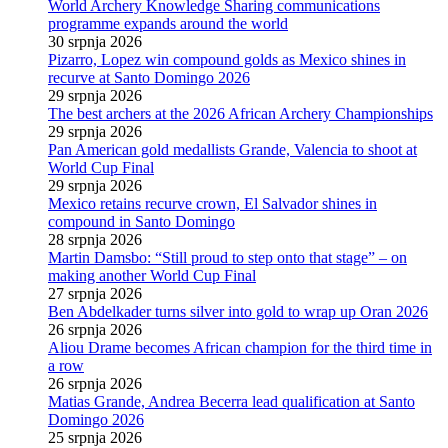
World Archery Knowledge Sharing communications
programme expands around the world
30 srpnja 2026
Pizarro, Lopez win compound golds as Mexico shines in
recurve at Santo Domingo 2026
29 srpnja 2026
The best archers at the 2026 African Archery Championships
29 srpnja 2026
Pan American gold medallists Grande, Valencia to shoot at
World Cup Final
29 srpnja 2026
Mexico retains recurve crown, El Salvador shines in
compound in Santo Domingo
28 srpnja 2026
Martin Damsbo: “Still proud to step onto that stage” – on
making another World Cup Final
27 srpnja 2026
Ben Abdelkader turns silver into gold to wrap up Oran 2026
26 srpnja 2026
Aliou Drame becomes African champion for the third time in
a row
26 srpnja 2026
Matias Grande, Andrea Becerra lead qualification at Santo
Domingo 2026
25 srpnja 2026