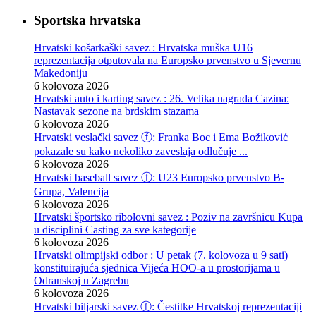
Sportska hrvatska
Hrvatski košarkaški savez : Hrvatska muška U16
reprezentacija otputovala na Europsko prvenstvo u Sjevernu
Makedoniju
6 kolovoza 2026
Hrvatski auto i karting savez : 26. Velika nagrada Cazina:
Nastavak sezone na brdskim stazama
6 kolovoza 2026
Hrvatski veslački savez ⓕ: Franka Boc i Ema Božiković
pokazale su kako nekoliko zaveslaja odlučuje ...
6 kolovoza 2026
Hrvatski baseball savez ⓕ: U23 Europsko prvenstvo B-
Grupa, Valencija
6 kolovoza 2026
Hrvatski športsko ribolovni savez : Poziv na završnicu Kupa
u disciplini Casting za sve kategorije
6 kolovoza 2026
Hrvatski olimpijski odbor : U petak (7. kolovoza u 9 sati)
konstituirajuća sjednica Vijeća HOO-a u prostorijama u
Odranskoj u Zagrebu
6 kolovoza 2026
Hrvatski biljarski savez ⓕ: Čestitke Hrvatskoj reprezentaciji