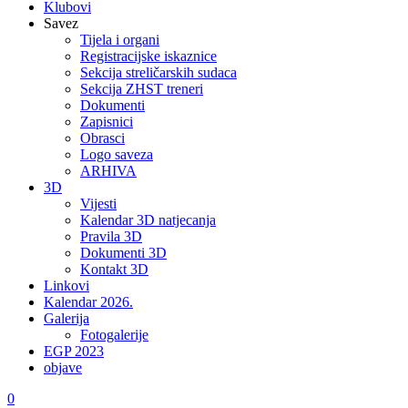
Klubovi
Savez
Tijela i organi
Registracijske iskaznice
Sekcija streličarskih sudaca
Sekcija ZHST treneri
Dokumenti
Zapisnici
Obrasci
Logo saveza
ARHIVA
3D
Vijesti
Kalendar 3D natjecanja
Pravila 3D
Dokumenti 3D
Kontakt 3D
Linkovi
Kalendar 2026.
Galerija
Fotogalerije
EGP 2023
objave
0