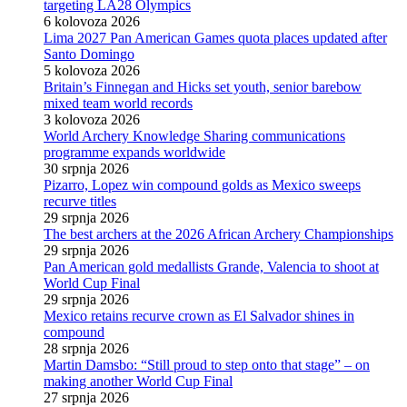
targeting LA28 Olympics
6 kolovoza 2026
Lima 2027 Pan American Games quota places updated after
Santo Domingo
5 kolovoza 2026
Britain’s Finnegan and Hicks set youth, senior barebow
mixed team world records
3 kolovoza 2026
World Archery Knowledge Sharing communications
programme expands worldwide
30 srpnja 2026
Pizarro, Lopez win compound golds as Mexico sweeps
recurve titles
29 srpnja 2026
The best archers at the 2026 African Archery Championships
29 srpnja 2026
Pan American gold medallists Grande, Valencia to shoot at
World Cup Final
29 srpnja 2026
Mexico retains recurve crown as El Salvador shines in
compound
28 srpnja 2026
Martin Damsbo: “Still proud to step onto that stage” – on
making another World Cup Final
27 srpnja 2026