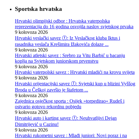
Sportska hrvatska
Hrvatski olimpijski odbor : Hrvatska vaterpolska
reprezentacija do 16 godina osvojila naslov svjetskog prvaka
9 kolovoza 2026
Hrvatski veslački savez ⓕ: Iz Veslačkog kluba Iktus i
rasadnika veslača Krešimira Ižakovića dolaze ...
9 kolovoza 2026
Hrvatski atletski savez : Srebro za Vitu Barbić u bacanju
koplja na Svjetskom juniorskom prvenstvu
9 kolovoza 2026
Hrvatski vaterpolski savez : Hrvatski mladići na krovu svijeta
9 kolovoza 2026
Hrvatski orijentacijski savez ⓕ: Svjetski kup u blizini Vyššog
Broda u Češkoj završio je štafetom ...
9 kolovoza 2026
Zajednica osječkog sporta : Osijek »torpedirao« Rudeš i
ostvario gotovo rekordnu pobjedu
9 kolovoza 2026
Hrvatski auto i karting savez ⓕ: Neuhvatljivi Dejan
Dimitrijević u Cazinu!
9 kolovoza 2026
Hrvatski rukometni savez : Mlađi juniori: Novi poraz i na