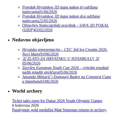
Poredak Hrvatskog 3D kupa nakon tri održana
natjecanja
01/06/2026
Poredak Hrvatskog 3D kupa nakon dva održana
natjecanja
22/05/2026
Objavljen Natjecateljski pravilnik – SAVA 3D POKAL
(S3DP)
03/02/2026
Nedavno objavljeno
Hrvatska reprezentacija – CEC 3rd leg Croatia 2026.
Novi Marof
10/06/2026
🥇 ZLATO ZA HRVATSKU U ISTANBULU! 🥇
05/06/2026
Završen European Youth Cup 2026 – vrijedni rezultati
naših mladih streličara
05/06/2026
Amanda Mlinarić i Domagoj Buden na Conquest Cupu
u Istanbulu
03/06/2026
World archery
Ticket sales open for Dakar 2026 Youth Olympic Games
6 kolovoza 2026
Paralympic gold medallist Matt Stutzman returns to archery,