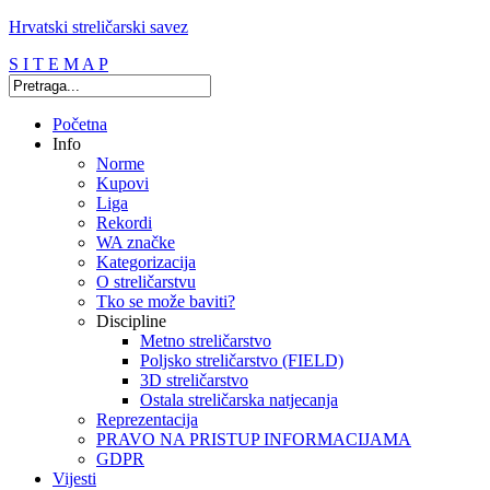
Hrvatski streličarski savez
S I T E M A P
Početna
Info
Norme
Kupovi
Liga
Rekordi
WA značke
Kategorizacija
O streličarstvu
Tko se može baviti?
Discipline
Metno streličarstvo
Poljsko streličarstvo (FIELD)
3D streličarstvo
Ostala streličarska natjecanja
Reprezentacija
PRAVO NA PRISTUP INFORMACIJAMA
GDPR
Vijesti