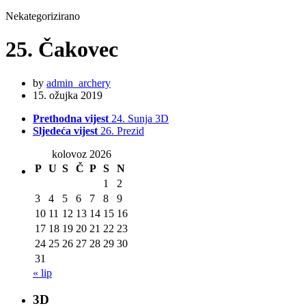
Nekategorizirano
25. Čakovec
by
admin_archery
15. ožujka 2019
Prethodna vijest
24. Sunja 3D
Sljedeća vijest
26. Prezid
kolovoz 2026
P
U
S
Č
P
S
N
1
2
3
4
5
6
7
8
9
10
11
12
13
14
15
16
17
18
19
20
21
22
23
24
25
26
27
28
29
30
31
« lip
3D