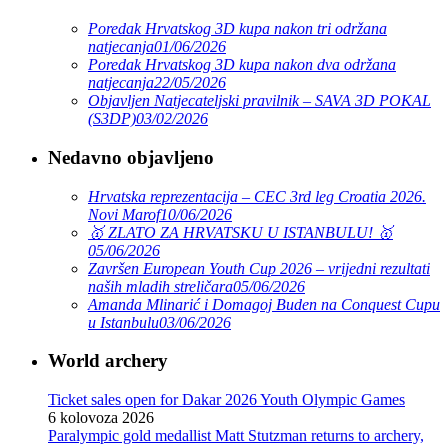
Poredak Hrvatskog 3D kupa nakon tri održana
natjecanja
01/06/2026
Poredak Hrvatskog 3D kupa nakon dva održana
natjecanja
22/05/2026
Objavljen Natjecateljski pravilnik – SAVA 3D POKAL
(S3DP)
03/02/2026
Nedavno objavljeno
Hrvatska reprezentacija – CEC 3rd leg Croatia 2026.
Novi Marof
10/06/2026
🥇 ZLATO ZA HRVATSKU U ISTANBULU! 🥇
05/06/2026
Završen European Youth Cup 2026 – vrijedni rezultati
naših mladih streličara
05/06/2026
Amanda Mlinarić i Domagoj Buden na Conquest Cupu
u Istanbulu
03/06/2026
World archery
Ticket sales open for Dakar 2026 Youth Olympic Games
6 kolovoza 2026
Paralympic gold medallist Matt Stutzman returns to archery,