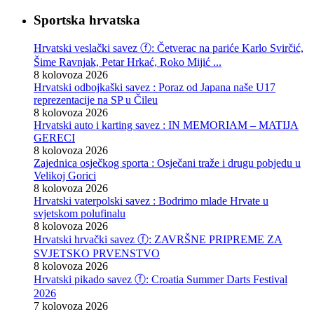
Sportska hrvatska
Hrvatski veslački savez ⓕ: Četverac na pariće Karlo Svirčić,
Šime Ravnjak, Petar Hrkać, Roko Mijić ...
8 kolovoza 2026
Hrvatski odbojkaški savez : Poraz od Japana naše U17
reprezentacije na SP u Čileu
8 kolovoza 2026
Hrvatski auto i karting savez : IN MEMORIAM – MATIJA
GERECI
8 kolovoza 2026
Zajednica osječkog sporta : Osječani traže i drugu pobjedu u
Velikoj Gorici
8 kolovoza 2026
Hrvatski vaterpolski savez : Bodrimo mlade Hrvate u
svjetskom polufinalu
8 kolovoza 2026
Hrvatski hrvački savez ⓕ: ZAVRŠNE PRIPREME ZA
SVJETSKO PRVENSTVO
8 kolovoza 2026
Hrvatski pikado savez ⓕ: Croatia Summer Darts Festival
2026
7 kolovoza 2026