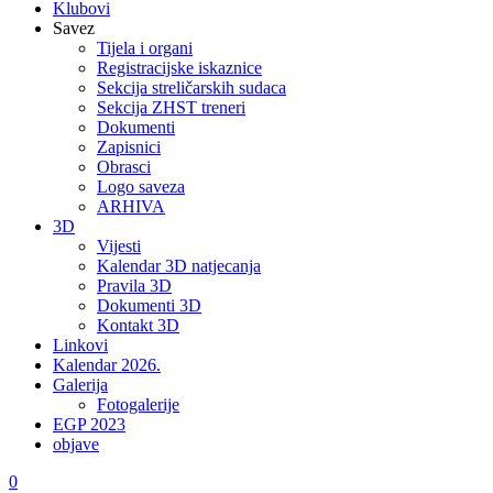
Klubovi
Savez
Tijela i organi
Registracijske iskaznice
Sekcija streličarskih sudaca
Sekcija ZHST treneri
Dokumenti
Zapisnici
Obrasci
Logo saveza
ARHIVA
3D
Vijesti
Kalendar 3D natjecanja
Pravila 3D
Dokumenti 3D
Kontakt 3D
Linkovi
Kalendar 2026.
Galerija
Fotogalerije
EGP 2023
objave
0