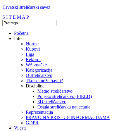
Hrvatski streličarski savez
S I T E M A P
Početna
Info
Norme
Kupovi
Liga
Rekordi
WA značke
Kategorizacija
O streličarstvu
Tko se može baviti?
Discipline
Metno streličarstvo
Poljsko streličarstvo (FIELD)
3D streličarstvo
Ostala streličarska natjecanja
Reprezentacija
PRAVO NA PRISTUP INFORMACIJAMA
GDPR
Vijesti