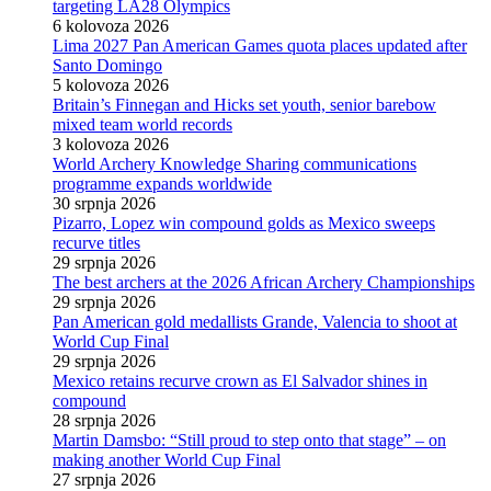
targeting LA28 Olympics
6 kolovoza 2026
Lima 2027 Pan American Games quota places updated after
Santo Domingo
5 kolovoza 2026
Britain’s Finnegan and Hicks set youth, senior barebow
mixed team world records
3 kolovoza 2026
World Archery Knowledge Sharing communications
programme expands worldwide
30 srpnja 2026
Pizarro, Lopez win compound golds as Mexico sweeps
recurve titles
29 srpnja 2026
The best archers at the 2026 African Archery Championships
29 srpnja 2026
Pan American gold medallists Grande, Valencia to shoot at
World Cup Final
29 srpnja 2026
Mexico retains recurve crown as El Salvador shines in
compound
28 srpnja 2026
Martin Damsbo: “Still proud to step onto that stage” – on
making another World Cup Final
27 srpnja 2026