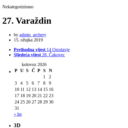
Nekategorizirano
27. Varaždin
by
admin_archery
15. ožujka 2019
Prethodna vijest
14 Oroslavje
Sljedeća vijest
28. Čakovec
kolovoz 2026
P
U
S
Č
P
S
N
1
2
3
4
5
6
7
8
9
10
11
12
13
14
15
16
17
18
19
20
21
22
23
24
25
26
27
28
29
30
31
« lip
3D