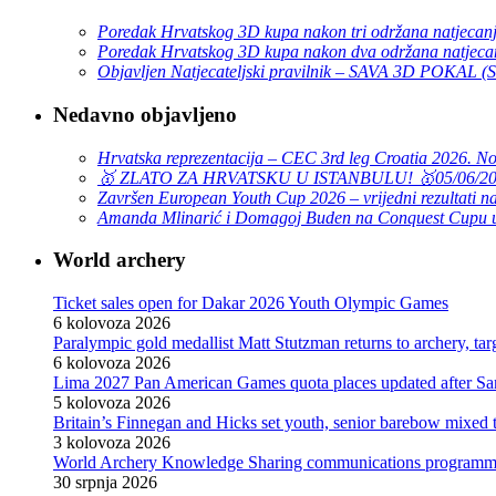
Poredak Hrvatskog 3D kupa nakon tri održana natjecan
Poredak Hrvatskog 3D kupa nakon dva održana natjeca
Objavljen Natjecateljski pravilnik – SAVA 3D POKAL 
Nedavno objavljeno
Hrvatska reprezentacija – CEC 3rd leg Croatia 2026. N
🥇 ZLATO ZA HRVATSKU U ISTANBULU! 🥇
05/06/2
Završen European Youth Cup 2026 – vrijedni rezultati na
Amanda Mlinarić i Domagoj Buden na Conquest Cupu u
World archery
Ticket sales open for Dakar 2026 Youth Olympic Games
6 kolovoza 2026
Paralympic gold medallist Matt Stutzman returns to archery, t
6 kolovoza 2026
Lima 2027 Pan American Games quota places updated after S
5 kolovoza 2026
Britain’s Finnegan and Hicks set youth, senior barebow mixed 
3 kolovoza 2026
World Archery Knowledge Sharing communications programm
30 srpnja 2026