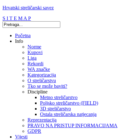
Hrvatski streličarski savez
S I T E M A P
Početna
Info
Norme
Kupovi
Liga
Rekordi
WA značke
Kategorizacija
O streličarstvu
Tko se može baviti?
Discipline
Metno streličarstvo
Poljsko streličarstvo (FIELD)
3D streličarstvo
Ostala streličarska natjecanja
Reprezentacija
PRAVO NA PRISTUP INFORMACIJAMA
GDPR
Vijesti