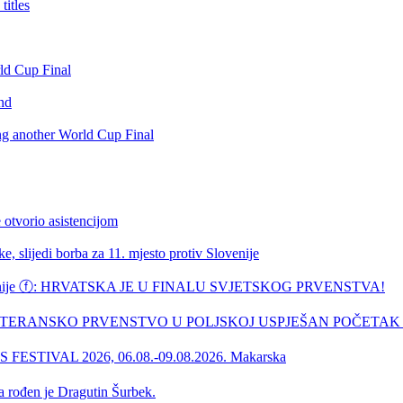
itles
rld Cup Final
nd
ing another World Cup Final
 otvorio asistencijom
, slijedi borba za 11. mjesto protiv Slovenije
ske županije ⓕ: HRVATSKA JE U FINALU SVJETSKOG PRVENSTVA!
SKO VETERANSKO PRVENSTVO U POLJSKOJ USPJEŠAN POČETAK .
ESTIVAL 2026, 06.08.-09.08.2026. Makarska
a rođen je Dragutin Šurbek.