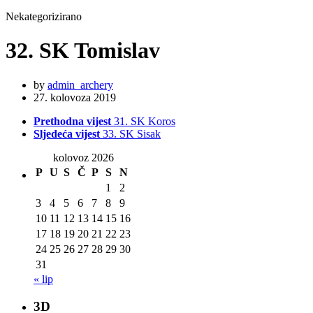
Nekategorizirano
32. SK Tomislav
by
admin_archery
27. kolovoza 2019
Prethodna vijest
31. SK Koros
Sljedeća vijest
33. SK Sisak
kolovoz 2026
P
U
S
Č
P
S
N
1
2
3
4
5
6
7
8
9
10
11
12
13
14
15
16
17
18
19
20
21
22
23
24
25
26
27
28
29
30
31
« lip
3D