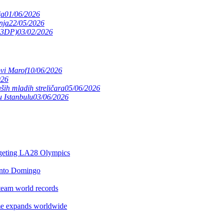
ja
01/06/2026
nja
22/05/2026
(S3DP)
03/02/2026
ovi Marof
10/06/2026
026
ših mladih streličara
05/06/2026
 Istanbulu
03/06/2026
argeting LA28 Olympics
anto Domingo
team world records
e expands worldwide