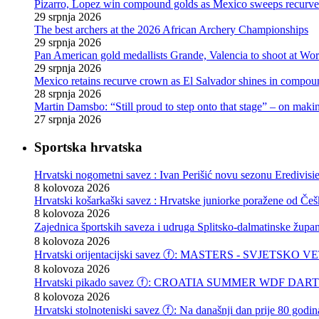
Pizarro, Lopez win compound golds as Mexico sweeps recurve t
29 srpnja 2026
The best archers at the 2026 African Archery Championships
29 srpnja 2026
Pan American gold medallists Grande, Valencia to shoot at Wo
29 srpnja 2026
Mexico retains recurve crown as El Salvador shines in compou
28 srpnja 2026
Martin Damsbo: “Still proud to step onto that stage” – on mak
27 srpnja 2026
Sportska hrvatska
Hrvatski nogometni savez : Ivan Perišić novu sezonu Eredivisie
8 kolovoza 2026
Hrvatski košarkaški savez : Hrvatske juniorke poražene od Češke
8 kolovoza 2026
Zajednica športskih saveza i udruga Splitsko-dalmatin
8 kolovoza 2026
Hrvatski orijentacijski savez ⓕ: MASTERS - SVJET
8 kolovoza 2026
Hrvatski pikado savez ⓕ: CROATIA SUMMER WDF DARTS F
8 kolovoza 2026
Hrvatski stolnoteniski savez ⓕ: Na današnji dan prije 80 godin