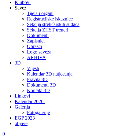
Klubovi
Savez
Tijela i organi
Registracijske iskaznice
Sekcija streličarskih sudaca
Sekcija ZHST treneri
Dokumenti
Zapisnici
Obrasci
Logo saveza
ARHIVA
3D
Vijesti
Kalendar 3D natjecanja
Pravila 3D
Dokumenti 3D
Kontakt 3D
Linkovi
Kalendar 2026.
Galerija
Fotogalerije
EGP 2023
objave
0