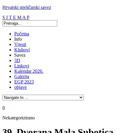
Hrvatski streličarski savez
S I T E M A P
Početna
Info
Vijesti
Klubovi
Savez
3D
Linkovi
Kalendar 2026.
Galerija
EGP 2023
objave
0
Nekategorizirano
39. Dvorana Mala Subotica