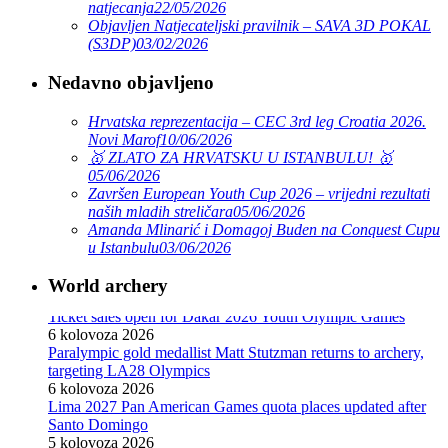
natjecanja
22/05/2026
Objavljen Natjecateljski pravilnik – SAVA 3D POKAL
(S3DP)
03/02/2026
Nedavno objavljeno
Hrvatska reprezentacija – CEC 3rd leg Croatia 2026.
Novi Marof
10/06/2026
🥇 ZLATO ZA HRVATSKU U ISTANBULU! 🥇
05/06/2026
Završen European Youth Cup 2026 – vrijedni rezultati
naših mladih streličara
05/06/2026
Amanda Mlinarić i Domagoj Buden na Conquest Cupu
u Istanbulu
03/06/2026
World archery
Ticket sales open for Dakar 2026 Youth Olympic Games
6 kolovoza 2026
Paralympic gold medallist Matt Stutzman returns to archery,
targeting LA28 Olympics
6 kolovoza 2026
Lima 2027 Pan American Games quota places updated after
Santo Domingo
5 kolovoza 2026