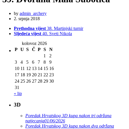
by
admin_archery
2. srpnja 2018
Prethodna vijest
38. Martinjski turnir
Sljedeća vijest
40. Sveti Nikola
kolovoz 2026
P
U
S
Č
P
S
N
1
2
3
4
5
6
7
8
9
10
11
12
13
14
15
16
17
18
19
20
21
22
23
24
25
26
27
28
29
30
31
« lip
3D
Poredak Hrvatskog 3D kupa nakon tri održana
natjecanja
01/06/2026
Poredak Hrvatskog 3D kupa nakon dva održana