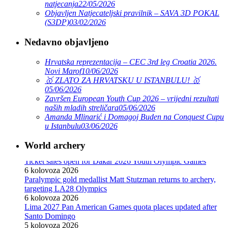
natjecanja
22/05/2026
Objavljen Natjecateljski pravilnik – SAVA 3D POKAL
(S3DP)
03/02/2026
Nedavno objavljeno
Hrvatska reprezentacija – CEC 3rd leg Croatia 2026.
Novi Marof
10/06/2026
🥇 ZLATO ZA HRVATSKU U ISTANBULU! 🥇
05/06/2026
Završen European Youth Cup 2026 – vrijedni rezultati
naših mladih streličara
05/06/2026
Amanda Mlinarić i Domagoj Buden na Conquest Cupu
u Istanbulu
03/06/2026
World archery
Ticket sales open for Dakar 2026 Youth Olympic Games
6 kolovoza 2026
Paralympic gold medallist Matt Stutzman returns to archery,
targeting LA28 Olympics
6 kolovoza 2026
Lima 2027 Pan American Games quota places updated after
Santo Domingo
5 kolovoza 2026