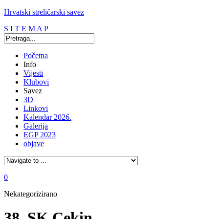
Hrvatski streličarski savez
S I T E M A P
Početna
Info
Vijesti
Klubovi
Savez
3D
Linkovi
Kalendar 2026.
Galerija
EGP 2023
objave
0
Nekategorizirano
38. SK Cekin