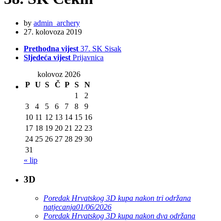
by
admin_archery
27. kolovoza 2019
Prethodna vijest
37. SK Sisak
Sljedeća vijest
Prijavnica
kolovoz 2026
P
U
S
Č
P
S
N
1
2
3
4
5
6
7
8
9
10
11
12
13
14
15
16
17
18
19
20
21
22
23
24
25
26
27
28
29
30
31
« lip
3D
Poredak Hrvatskog 3D kupa nakon tri održana
natjecanja
01/06/2026
Poredak Hrvatskog 3D kupa nakon dva održana