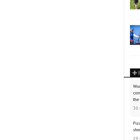
Wor
com
the
30 
Piz
shi
29 