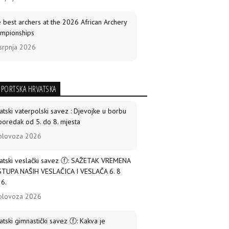
 best archers at the 2026 African Archery
mpionships
srpnja 2026
 American gold medallists Grande,
encia to shoot at World Cup Final
SPORTSKA HRVATSKA
srpnja 2026
atski vaterpolski savez : Djevojke u borbu
ico retains recurve crown, El Salvador
poredak od 5. do 8. mjesta
nes in compound in Santo Domingo
olovoza 2026
srpnja 2026
atski veslački savez ⓕ: SAŽETAK VREMENA
tin Damsbo: “Still proud to step onto that
TUPA NAŠIH VESLAČICA I VESLAČA 6. 8
ge” – on making another World Cup Final
6.
srpnja 2026
olovoza 2026
 Abdelkader turns silver into gold to wrap
atski gimnastički savez ⓕ: Kakva je