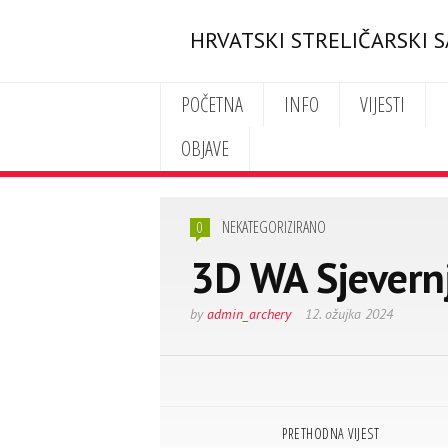
HRVATSKI STRELIČARSKI 
POČETNA
INFO
VIJESTI
OBJAVE
NEKATEGORIZIRANO
0
3D WA Sjevern
by
admin_archery
12. ožujka 2024
PRETHODNA VIJEST