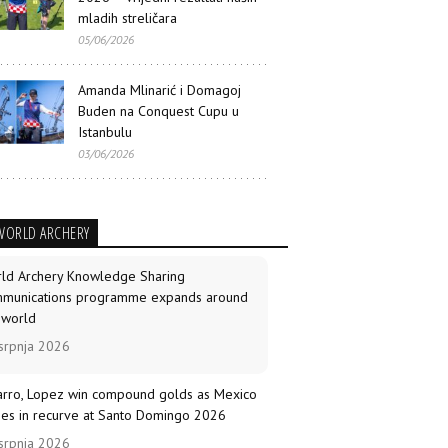
mladih streličara
05/06/2026
Amanda Mlinarić i Domagoj
Buden na Conquest Cupu u
Istanbulu
03/06/2026
WORLD ARCHERY
ld Archery Knowledge Sharing
munications programme expands around
 world
srpnja 2026
arro, Lopez win compound golds as Mexico
nes in recurve at Santo Domingo 2026
srpnja 2026