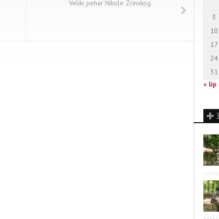
Veliki pehar Nikole Zrinskog
3
10
17
24
31
« lip