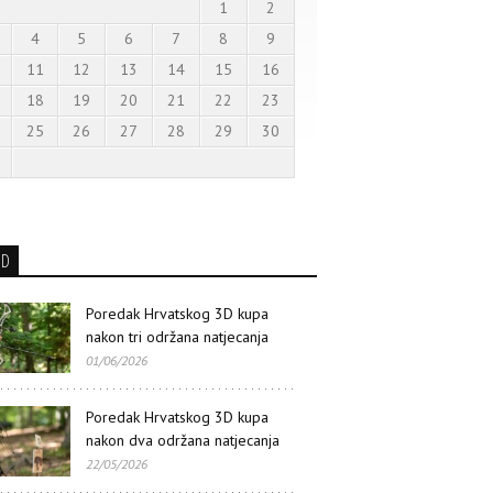
1
2
4
5
6
7
8
9
11
12
13
14
15
16
18
19
20
21
22
23
25
26
27
28
29
30
3D
Poredak Hrvatskog 3D kupa
nakon tri održana natjecanja
01/06/2026
Poredak Hrvatskog 3D kupa
nakon dva održana natjecanja
22/05/2026