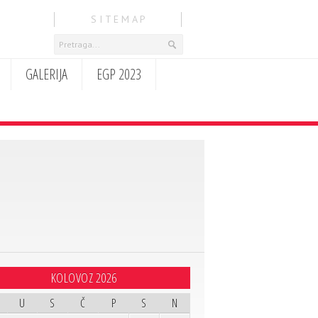
S I T E M A P
GALERIJA
EGP 2023
KOLOVOZ 2026
U
S
Č
P
S
N