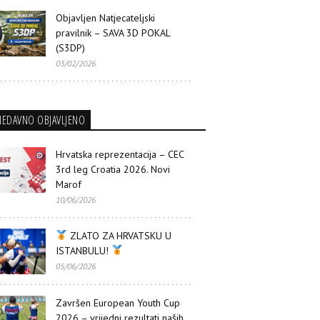
Objavljen Natjecateljski
pravilnik – SAVA 3D POKAL
(S3DP)
03/02/2026
NEDAVNO OBJAVLJENO
Hrvatska reprezentacija – CEC
3rd leg Croatia 2026. Novi
Marof
10/06/2026
ZLATO ZA HRVATSKU U
ISTANBULU!
05/06/2026
Završen European Youth Cup
2026 – vrijedni rezultati naših