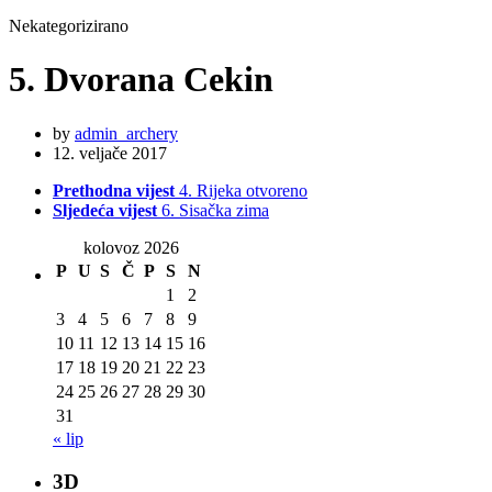
Nekategorizirano
5. Dvorana Cekin
by
admin_archery
12. veljače 2017
Prethodna vijest
4. Rijeka otvoreno
Sljedeća vijest
6. Sisačka zima
kolovoz 2026
P
U
S
Č
P
S
N
1
2
3
4
5
6
7
8
9
10
11
12
13
14
15
16
17
18
19
20
21
22
23
24
25
26
27
28
29
30
31
« lip
3D