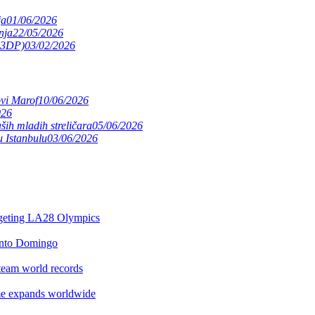
ja
01/06/2026
nja
22/05/2026
(S3DP)
03/02/2026
ovi Marof
10/06/2026
026
ših mladih streličara
05/06/2026
 Istanbulu
03/06/2026
argeting LA28 Olympics
anto Domingo
team world records
e expands worldwide