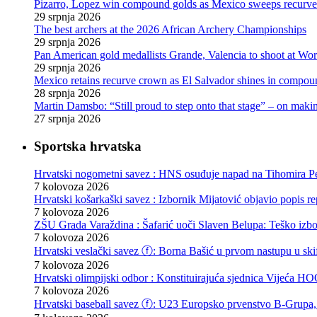
Pizarro, Lopez win compound golds as Mexico sweeps recurve t
29 srpnja 2026
The best archers at the 2026 African Archery Championships
29 srpnja 2026
Pan American gold medallists Grande, Valencia to shoot at Wo
29 srpnja 2026
Mexico retains recurve crown as El Salvador shines in compou
28 srpnja 2026
Martin Damsbo: “Still proud to step onto that stage” – on mak
27 srpnja 2026
Sportska hrvatska
Hrvatski nogometni savez : HNS osuđuje napad na Tihomira Pe
7 kolovoza 2026
Hrvatski košarkaški savez : Izbornik Mijatović objavio popis r
7 kolovoza 2026
ZŠU Grada Varaždina : Šafarić uoči Slaven Belupa: Teško izb
7 kolovoza 2026
Hrvatski veslački savez ⓕ: Borna Bašić u prvom nastupu u skif
7 kolovoza 2026
Hrvatski olimpijski odbor : Konstituirajuća sjednica Vijeća
7 kolovoza 2026
Hrvatski baseball savez ⓕ: U23 Europsko prvenstvo B-Grupa, 