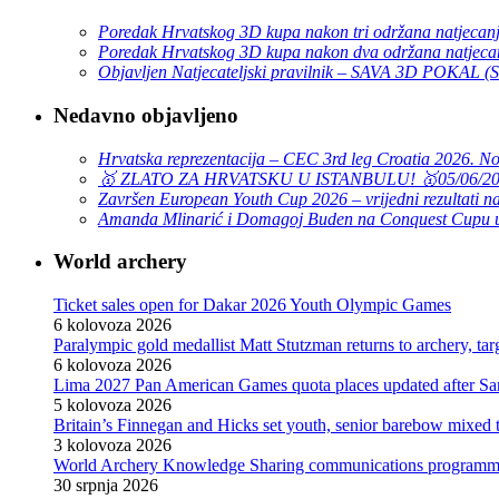
Poredak Hrvatskog 3D kupa nakon tri održana natjecan
Poredak Hrvatskog 3D kupa nakon dva održana natjeca
Objavljen Natjecateljski pravilnik – SAVA 3D POKAL 
Nedavno objavljeno
Hrvatska reprezentacija – CEC 3rd leg Croatia 2026. N
🥇 ZLATO ZA HRVATSKU U ISTANBULU! 🥇
05/06/2
Završen European Youth Cup 2026 – vrijedni rezultati na
Amanda Mlinarić i Domagoj Buden na Conquest Cupu u
World archery
Ticket sales open for Dakar 2026 Youth Olympic Games
6 kolovoza 2026
Paralympic gold medallist Matt Stutzman returns to archery, t
6 kolovoza 2026
Lima 2027 Pan American Games quota places updated after S
5 kolovoza 2026
Britain’s Finnegan and Hicks set youth, senior barebow mixed 
3 kolovoza 2026
World Archery Knowledge Sharing communications programm
30 srpnja 2026