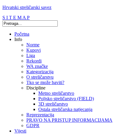
Hrvatski streličarski savez
S I T E M A P
Početna
Info
Norme
Kupovi
Liga
Rekordi
WA značke
Kategorizacija
O streličarstvu
Tko se može baviti?
Discipline
Metno streličarstvo
Poljsko streličarstvo (FIELD)
3D streličarstvo
Ostala streličarska natjecanja
Reprezentacija
PRAVO NA PRISTUP INFORMACIJAMA
GDPR
Vijesti