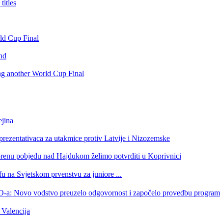
itles
rld Cup Final
nd
ing another World Cup Final
jina
eprezentativaca za utakmice protiv Latvije i Nizozemske
orenu pobjedu nad Hajdukom želimo potvrditi u Koprivnici
u na Svjetskom prvenstvu za juniore ...
 HOO-a: Novo vodstvo preuzelo odgovornost i započelo provedbu progr
Valencija