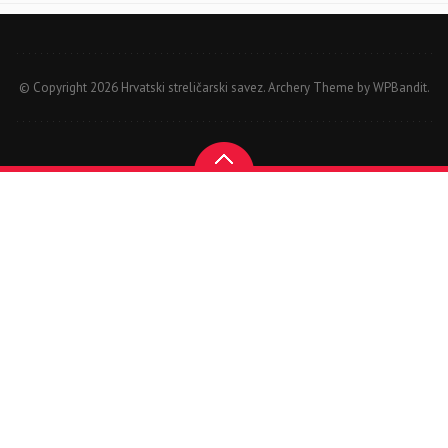
© Copyright 2026 Hrvatski streličarski savez.
Archery Theme by
WPBandit
.