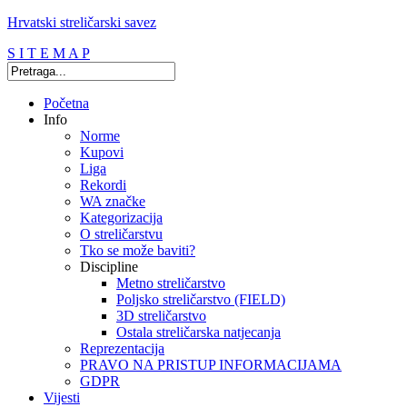
Hrvatski streličarski savez
S I T E M A P
Početna
Info
Norme
Kupovi
Liga
Rekordi
WA značke
Kategorizacija
O streličarstvu
Tko se može baviti?
Discipline
Metno streličarstvo
Poljsko streličarstvo (FIELD)
3D streličarstvo
Ostala streličarska natjecanja
Reprezentacija
PRAVO NA PRISTUP INFORMACIJAMA
GDPR
Vijesti