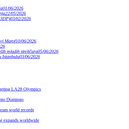
ja
01/06/2026
nja
22/05/2026
(S3DP)
03/02/2026
ovi Marof
10/06/2026
026
ših mladih streličara
05/06/2026
 Istanbulu
03/06/2026
argeting LA28 Olympics
anto Domingo
team world records
e expands worldwide