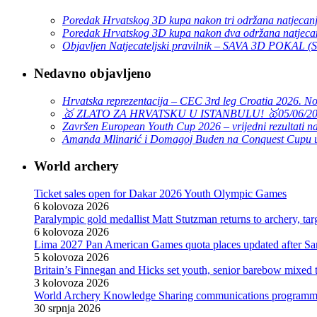
Poredak Hrvatskog 3D kupa nakon tri održana natjecan
Poredak Hrvatskog 3D kupa nakon dva održana natjeca
Objavljen Natjecateljski pravilnik – SAVA 3D POKAL 
Nedavno objavljeno
Hrvatska reprezentacija – CEC 3rd leg Croatia 2026. N
🥇 ZLATO ZA HRVATSKU U ISTANBULU! 🥇
05/06/2
Završen European Youth Cup 2026 – vrijedni rezultati na
Amanda Mlinarić i Domagoj Buden na Conquest Cupu u
World archery
Ticket sales open for Dakar 2026 Youth Olympic Games
6 kolovoza 2026
Paralympic gold medallist Matt Stutzman returns to archery, t
6 kolovoza 2026
Lima 2027 Pan American Games quota places updated after S
5 kolovoza 2026
Britain’s Finnegan and Hicks set youth, senior barebow mixed 
3 kolovoza 2026
World Archery Knowledge Sharing communications programm
30 srpnja 2026