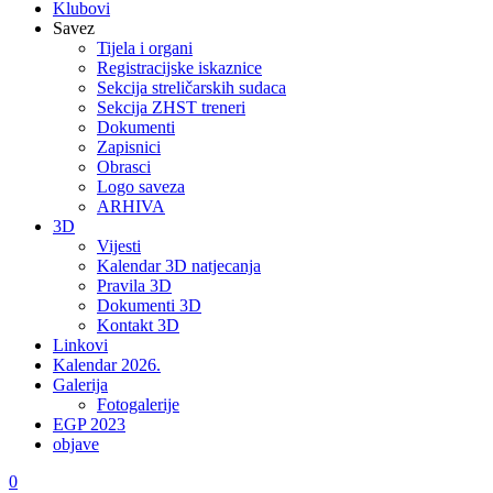
Klubovi
Savez
Tijela i organi
Registracijske iskaznice
Sekcija streličarskih sudaca
Sekcija ZHST treneri
Dokumenti
Zapisnici
Obrasci
Logo saveza
ARHIVA
3D
Vijesti
Kalendar 3D natjecanja
Pravila 3D
Dokumenti 3D
Kontakt 3D
Linkovi
Kalendar 2026.
Galerija
Fotogalerije
EGP 2023
objave
0