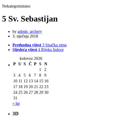
Nekategorizirano
5 Sv. Sebastijan
by
admin_archery
3. siječnja 2018
Prethodna vijest
3 Sisačka zima
Sljedeća vijest
4 Rijeka Indoor
kolovoz 2026
P
U
S
Č
P
S
N
1
2
3
4
5
6
7
8
9
10
11
12
13
14
15
16
17
18
19
20
21
22
23
24
25
26
27
28
29
30
31
« lip
3D