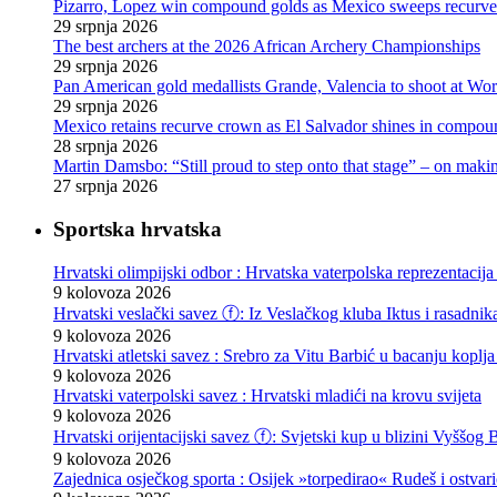
Pizarro, Lopez win compound golds as Mexico sweeps recurve t
29 srpnja 2026
The best archers at the 2026 African Archery Championships
29 srpnja 2026
Pan American gold medallists Grande, Valencia to shoot at Wo
29 srpnja 2026
Mexico retains recurve crown as El Salvador shines in compou
28 srpnja 2026
Martin Damsbo: “Still proud to step onto that stage” – on mak
27 srpnja 2026
Sportska hrvatska
Hrvatski olimpijski odbor : Hrvatska vaterpolska reprezentacija
9 kolovoza 2026
Hrvatski veslački savez ⓕ: Iz Veslačkog kluba Iktus i rasadnika
9 kolovoza 2026
Hrvatski atletski savez : Srebro za Vitu Barbić u bacanju kopl
9 kolovoza 2026
Hrvatski vaterpolski savez : Hrvatski mladići na krovu svijeta
9 kolovoza 2026
Hrvatski orijentacijski savez ⓕ: Svjetski kup u blizini Vyššog B
9 kolovoza 2026
Zajednica osječkog sporta : Osijek »torpedirao« Rudeš i ostva