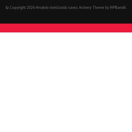
© Copyright 2026 Hrvatski streličarski savez.
Archery Theme by
WPBandit
.