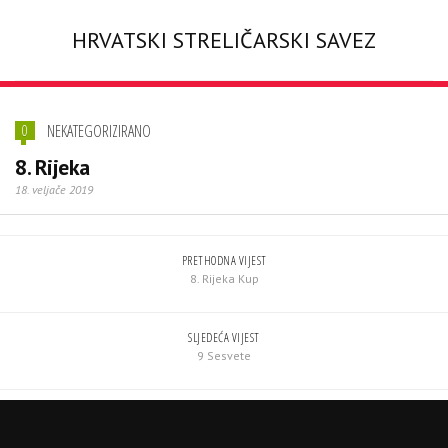
HRVATSKI STRELIČARSKI SAVEZ
NEKATEGORIZIRANO
0
8. Rijeka
18. veljače 2019
PRETHODNA VIJEST
8. Rijeka Kup
SLJEDEĆA VIJEST
9 Sesvete