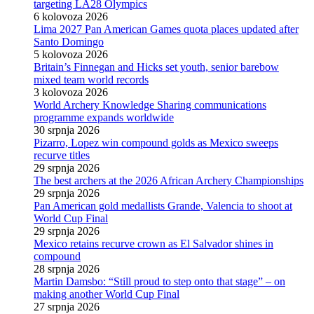
targeting LA28 Olympics
6 kolovoza 2026
Lima 2027 Pan American Games quota places updated after
Santo Domingo
5 kolovoza 2026
Britain’s Finnegan and Hicks set youth, senior barebow
mixed team world records
3 kolovoza 2026
World Archery Knowledge Sharing communications
programme expands worldwide
30 srpnja 2026
Pizarro, Lopez win compound golds as Mexico sweeps
recurve titles
29 srpnja 2026
The best archers at the 2026 African Archery Championships
29 srpnja 2026
Pan American gold medallists Grande, Valencia to shoot at
World Cup Final
29 srpnja 2026
Mexico retains recurve crown as El Salvador shines in
compound
28 srpnja 2026
Martin Damsbo: “Still proud to step onto that stage” – on
making another World Cup Final
27 srpnja 2026