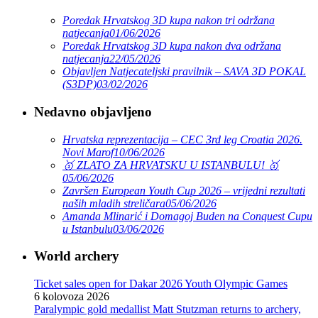
Poredak Hrvatskog 3D kupa nakon tri održana
natjecanja
01/06/2026
Poredak Hrvatskog 3D kupa nakon dva održana
natjecanja
22/05/2026
Objavljen Natjecateljski pravilnik – SAVA 3D POKAL
(S3DP)
03/02/2026
Nedavno objavljeno
Hrvatska reprezentacija – CEC 3rd leg Croatia 2026.
Novi Marof
10/06/2026
🥇 ZLATO ZA HRVATSKU U ISTANBULU! 🥇
05/06/2026
Završen European Youth Cup 2026 – vrijedni rezultati
naših mladih streličara
05/06/2026
Amanda Mlinarić i Domagoj Buden na Conquest Cupu
u Istanbulu
03/06/2026
World archery
Ticket sales open for Dakar 2026 Youth Olympic Games
6 kolovoza 2026
Paralympic gold medallist Matt Stutzman returns to archery,