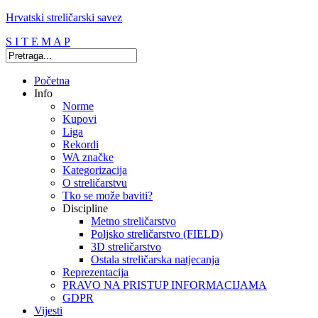
Hrvatski streličarski savez
S I T E M A P
Početna
Info
Norme
Kupovi
Liga
Rekordi
WA značke
Kategorizacija
O streličarstvu
Tko se može baviti?
Discipline
Metno streličarstvo
Poljsko streličarstvo (FIELD)
3D streličarstvo
Ostala streličarska natjecanja
Reprezentacija
PRAVO NA PRISTUP INFORMACIJAMA
GDPR
Vijesti