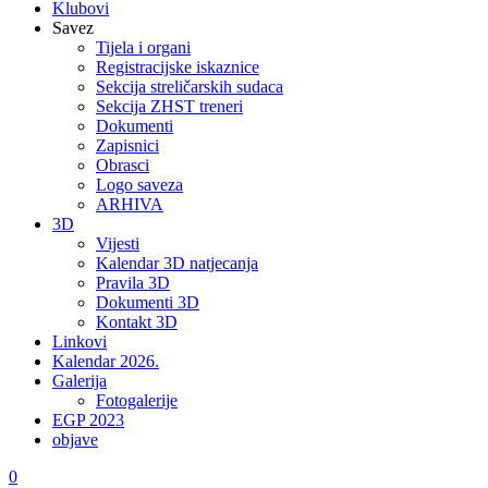
Klubovi
Savez
Tijela i organi
Registracijske iskaznice
Sekcija streličarskih sudaca
Sekcija ZHST treneri
Dokumenti
Zapisnici
Obrasci
Logo saveza
ARHIVA
3D
Vijesti
Kalendar 3D natjecanja
Pravila 3D
Dokumenti 3D
Kontakt 3D
Linkovi
Kalendar 2026.
Galerija
Fotogalerije
EGP 2023
objave
0