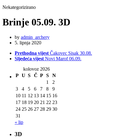
Nekategorizirano
Brinje 05.09. 3D
by
admin_archery
5. lipnja 2020
Prethodna vijest
Čakovec Sisak 30.08.
Sljedeća vijest
Novi Marof 06.09.
kolovoz 2026
P
U
S
Č
P
S
N
1
2
3
4
5
6
7
8
9
10
11
12
13
14
15
16
17
18
19
20
21
22
23
24
25
26
27
28
29
30
31
« lip
3D