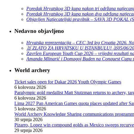
Poredak Hrvatskog 3D kupa nakon tri održana natjecan
Poredak Hrvatskog 3D kupa nakon dva održana natjeca
Objavljen Natjecateljski pravilnik – SAVA 3D POKAL 
Nedavno objavljeno
Hrvatska reprezentacija – CEC 3rd leg Croatia 2026. N
🥇 ZLATO ZA HRVATSKU U ISTANBULU! 🥇
05/06/2
Završen European Youth Cup 2026 – vrijedni rezultati na
Amanda Mlinarić i Domagoj Buden na Conquest Cupu u
World archery
Ticket sales open for Dakar 2026 Youth Olympic Games
6 kolovoza 2026
Paralympic gold medallist Matt Stutzman returns to archery, t
6 kolovoza 2026
Lima 2027 Pan American Games quota places updated after S
5 kolovoza 2026
World Archery Knowledge Sharing communications programm
30 srpnja 2026
Pizarro, Lopez win compound golds as Mexico sweeps recurve t
29 srpnja 2026