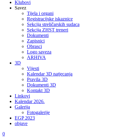
Klubovi
Savez
Tijela i organi
Registracijske iskaznice
Sekcija streličarskih sudaca
Sekcija ZHST treneri
Dokumenti
Zapisnici
Obrasci
Logo saveza
ARHIVA
3D
Vijesti
Kalendar 3D natjecanja
Pravila 3D
Dokumenti 3D
Kontakt 3D
Linkovi
Kalendar 2026.
Galerija
Fotogalerije
EGP 2023
objave
0