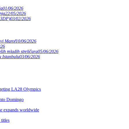
ja
01/06/2026
nja
22/05/2026
(S3DP)
03/02/2026
ovi Marof
10/06/2026
026
ših mladih streličara
05/06/2026
 Istanbulu
03/06/2026
argeting LA28 Olympics
anto Domingo
e expands worldwide
itles