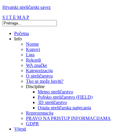
Hrvatski streličarski savez
S I T E M A P
Početna
Info
Norme
Kupovi
Liga
Rekordi
WA značke
Kategorizacija
O streličarstvu
Tko se može baviti?
Discipline
Metno streličarstvo
Poljsko streličarstvo (FIELD)
3D streličarstvo
Ostala streličarska natjecanja
Reprezentacija
PRAVO NA PRISTUP INFORMACIJAMA
GDPR
Vijesti