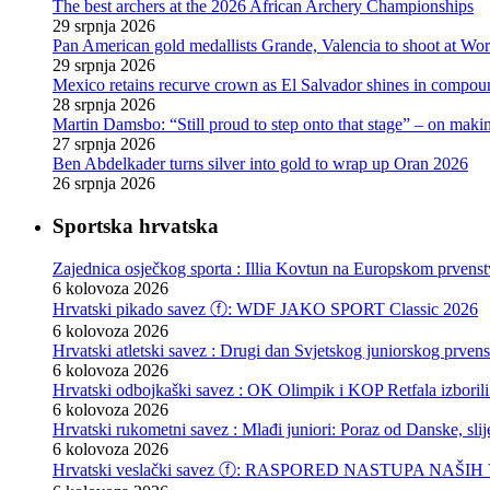
The best archers at the 2026 African Archery Championships
29 srpnja 2026
Pan American gold medallists Grande, Valencia to shoot at Wo
29 srpnja 2026
Mexico retains recurve crown as El Salvador shines in compou
28 srpnja 2026
Martin Damsbo: “Still proud to step onto that stage” – on mak
27 srpnja 2026
Ben Abdelkader turns silver into gold to wrap up Oran 2026
26 srpnja 2026
Sportska hrvatska
Zajednica osječkog sporta : Illia Kovtun na Europskom prvenst
6 kolovoza 2026
Hrvatski pikado savez ⓕ: WDF JAKO SPORT Classic 2026
6 kolovoza 2026
Hrvatski atletski savez : Drugi dan Svjetskog juniorskog prven
6 kolovoza 2026
Hrvatski odbojkaški savez : OK Olimpik i KOP Retfala izborili
6 kolovoza 2026
Hrvatski rukometni savez : Mlađi juniori: Poraz od Danske, slij
6 kolovoza 2026
Hrvatski veslački savez ⓕ: RASPORED NASTUPA NA