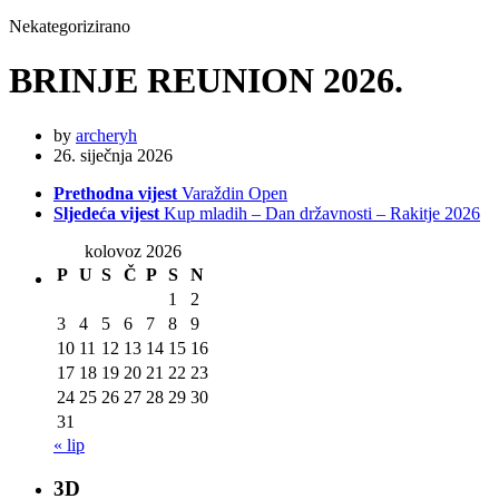
Nekategorizirano
BRINJE REUNION 2026.
by
archeryh
26. siječnja 2026
Prethodna vijest
Varaždin Open
Sljedeća vijest
Kup mladih – Dan državnosti – Rakitje 2026
kolovoz 2026
P
U
S
Č
P
S
N
1
2
3
4
5
6
7
8
9
10
11
12
13
14
15
16
17
18
19
20
21
22
23
24
25
26
27
28
29
30
31
« lip
3D