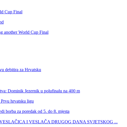
rld Cup Final
nd
ing another World Cup Final
vu debitira za Hrvatsku
stva: Dominik Jezernik u polufinalu na 400 m
 Prvu hrvatsku ligu
edi borba za poredak od 5. do 8. mjesta
ŠIH VESLAČICA I VESLAČA DRUGOG DANA SVJETSKOG ...