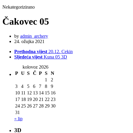
Nekategorizirano
Čakovec 05
by
admin_archery
24. ožujka 2021
Prethodna vijest
20.12. Cekin
Sljedeća vijest
Kuna 05 3D
kolovoz 2026
P
U
S
Č
P
S
N
1
2
3
4
5
6
7
8
9
10
11
12
13
14
15
16
17
18
19
20
21
22
23
24
25
26
27
28
29
30
31
« lip
3D