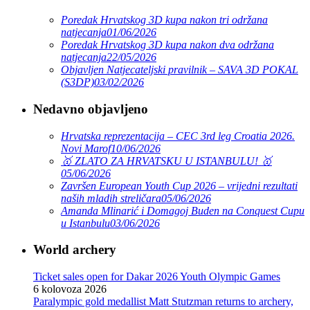
Poredak Hrvatskog 3D kupa nakon tri održana
natjecanja
01/06/2026
Poredak Hrvatskog 3D kupa nakon dva održana
natjecanja
22/05/2026
Objavljen Natjecateljski pravilnik – SAVA 3D POKAL
(S3DP)
03/02/2026
Nedavno objavljeno
Hrvatska reprezentacija – CEC 3rd leg Croatia 2026.
Novi Marof
10/06/2026
🥇 ZLATO ZA HRVATSKU U ISTANBULU! 🥇
05/06/2026
Završen European Youth Cup 2026 – vrijedni rezultati
naših mladih streličara
05/06/2026
Amanda Mlinarić i Domagoj Buden na Conquest Cupu
u Istanbulu
03/06/2026
World archery
Ticket sales open for Dakar 2026 Youth Olympic Games
6 kolovoza 2026
Paralympic gold medallist Matt Stutzman returns to archery,