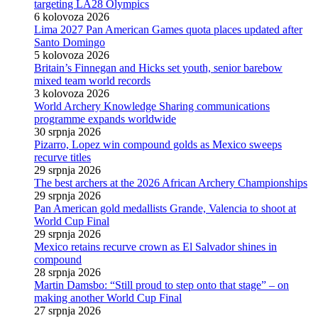
targeting LA28 Olympics
6 kolovoza 2026
Lima 2027 Pan American Games quota places updated after
Santo Domingo
5 kolovoza 2026
Britain’s Finnegan and Hicks set youth, senior barebow
mixed team world records
3 kolovoza 2026
World Archery Knowledge Sharing communications
programme expands worldwide
30 srpnja 2026
Pizarro, Lopez win compound golds as Mexico sweeps
recurve titles
29 srpnja 2026
The best archers at the 2026 African Archery Championships
29 srpnja 2026
Pan American gold medallists Grande, Valencia to shoot at
World Cup Final
29 srpnja 2026
Mexico retains recurve crown as El Salvador shines in
compound
28 srpnja 2026
Martin Damsbo: “Still proud to step onto that stage” – on
making another World Cup Final
27 srpnja 2026