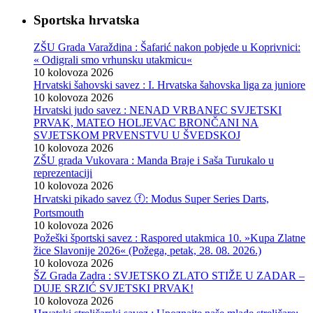
Sportska hrvatska
ZŠU Grada Varaždina : Šafarić nakon pobjede u Koprivnici:
« Odigrali smo vrhunsku utakmicu«
10 kolovoza 2026
Hrvatski šahovski savez : I. Hrvatska šahovska liga za juniore
10 kolovoza 2026
Hrvatski judo savez : NENAD VRBANEC SVJETSKI
PRVAK, MATEO HOLJEVAC BRONČANI NA
SVJETSKOM PRVENSTVU U ŠVEDSKOJ
10 kolovoza 2026
ZŠU grada Vukovara : Manda Braje i Saša Turukalo u
reprezentaciji
10 kolovoza 2026
Hrvatski pikado savez ⓕ: Modus Super Series Darts,
Portsmouth
10 kolovoza 2026
Požeški športski savez : Raspored utakmica 10. »Kupa Zlatne
žice Slavonije 2026« (Požega, petak, 28. 08. 2026.)
10 kolovoza 2026
ŠZ Grada Zadra : SVJETSKO ZLATO STIŽE U ZADAR –
DUJE SRZIĆ SVJETSKI PRVAK!
10 kolovoza 2026