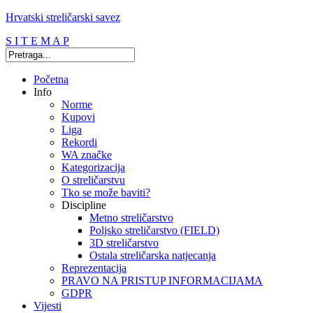
Hrvatski streličarski savez
S I T E M A P
Početna
Info
Norme
Kupovi
Liga
Rekordi
WA značke
Kategorizacija
O streličarstvu
Tko se može baviti?
Discipline
Metno streličarstvo
Poljsko streličarstvo (FIELD)
3D streličarstvo
Ostala streličarska natjecanja
Reprezentacija
PRAVO NA PRISTUP INFORMACIJAMA
GDPR
Vijesti