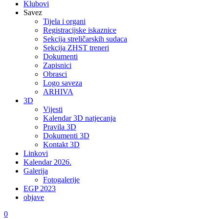
Klubovi
Savez
Tijela i organi
Registracijske iskaznice
Sekcija streličarskih sudaca
Sekcija ZHST treneri
Dokumenti
Zapisnici
Obrasci
Logo saveza
ARHIVA
3D
Vijesti
Kalendar 3D natjecanja
Pravila 3D
Dokumenti 3D
Kontakt 3D
Linkovi
Kalendar 2026.
Galerija
Fotogalerije
EGP 2023
objave
0