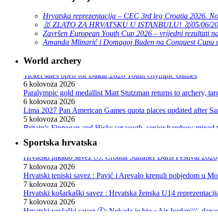
Hrvatska reprezentacija – CEC 3rd leg Croatia 2026. N
🥇 ZLATO ZA HRVATSKU U ISTANBULU! 🥇
05/06/2
Završen European Youth Cup 2026 – vrijedni rezultati na
Amanda Mlinarić i Domagoj Buden na Conquest Cupu u
World archery
Ticket sales open for Dakar 2026 Youth Olympic Games
6 kolovoza 2026
Paralympic gold medallist Matt Stutzman returns to archery, t
6 kolovoza 2026
Lima 2027 Pan American Games quota places updated after S
5 kolovoza 2026
Britain’s Finnegan and Hicks set youth, senior barebow mixed 
3 kolovoza 2026
World Archery Knowledge Sharing communications programm
Sportska hrvatska
30 srpnja 2026
Hrvatski pikado savez ⓕ: Croatia Summer Darts Festival 2026
Pizarro, Lopez win compound golds as Mexico sweeps recurve t
7 kolovoza 2026
29 srpnja 2026
Hrvatski teniski savez : Pavić i Arevalo krenuli pobjedom u Mo
The best archers at the 2026 African Archery Championships
7 kolovoza 2026
29 srpnja 2026
Hrvatski košarkaški savez : Hrvatska ženska U14 reprezentacij
Pan American gold medallists Grande, Valencia to shoot at Wo
7 kolovoza 2026
29 srpnja 2026
Hrvatski veslački savez ⓕ: Nekada je bio »Air Jordan\\\', danas
Mexico retains recurve crown as El Salvador shines in compou
7 kolovoza 2026
28 srpnja 2026
Hrvatski rukometni savez : Mlađi juniori: Novi poraz od Mađars