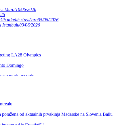
ovi Marof
10/06/2026
026
ših mladih streličara
05/06/2026
 Istanbulu
03/06/2026
argeting LA28 Olympics
anto Domingo
team world records
e expands worldwide
itles
ntrealu
a poražena od aktualnih prvakinja Mađarske na Slovenia Ballu
rld Cup Final
 imamo »Air Croatia\\\'!
nd
ke, sutra borba za 7. mjesto