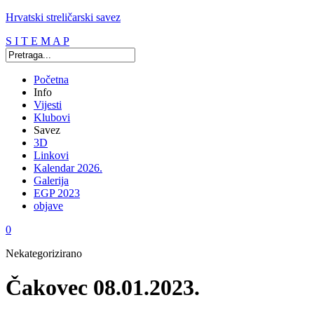
Hrvatski streličarski savez
S I T E M A P
Početna
Info
Vijesti
Klubovi
Savez
3D
Linkovi
Kalendar 2026.
Galerija
EGP 2023
objave
0
Nekategorizirano
Čakovec 08.01.2023.