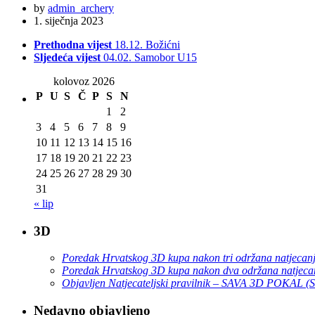
by
admin_archery
1. siječnja 2023
Prethodna vijest
18.12. Božićni
Sljedeća vijest
04.02. Samobor U15
kolovoz 2026
P
U
S
Č
P
S
N
1
2
3
4
5
6
7
8
9
10
11
12
13
14
15
16
17
18
19
20
21
22
23
24
25
26
27
28
29
30
31
« lip
3D
Poredak Hrvatskog 3D kupa nakon tri održana natjecan
Poredak Hrvatskog 3D kupa nakon dva održana natjeca
Objavljen Natjecateljski pravilnik – SAVA 3D POKAL 
Nedavno objavljeno