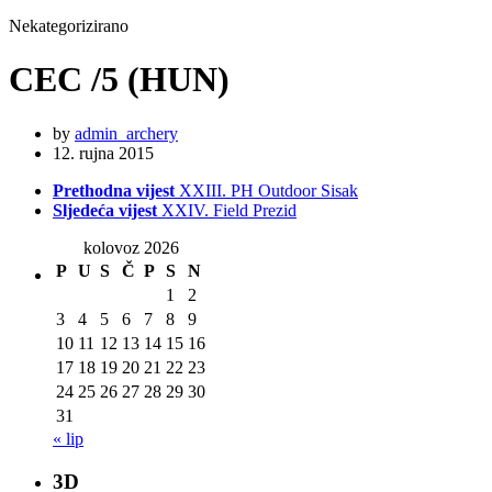
Nekategorizirano
CEC /5 (HUN)
by
admin_archery
12. rujna 2015
Prethodna vijest
XXIII. PH Outdoor Sisak
Sljedeća vijest
XXIV. Field Prezid
kolovoz 2026
P
U
S
Č
P
S
N
1
2
3
4
5
6
7
8
9
10
11
12
13
14
15
16
17
18
19
20
21
22
23
24
25
26
27
28
29
30
31
« lip
3D