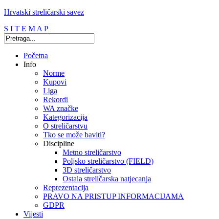
Hrvatski streličarski savez
S I T E M A P
Početna
Info
Norme
Kupovi
Liga
Rekordi
WA značke
Kategorizacija
O streličarstvu
Tko se može baviti?
Discipline
Metno streličarstvo
Poljsko streličarstvo (FIELD)
3D streličarstvo
Ostala streličarska natjecanja
Reprezentacija
PRAVO NA PRISTUP INFORMACIJAMA
GDPR
Vijesti