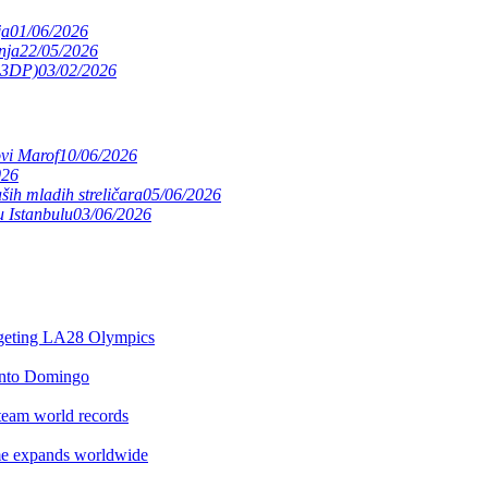
ja
01/06/2026
nja
22/05/2026
(S3DP)
03/02/2026
ovi Marof
10/06/2026
026
ših mladih streličara
05/06/2026
 Istanbulu
03/06/2026
argeting LA28 Olympics
anto Domingo
team world records
e expands worldwide