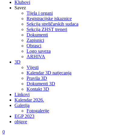
Klubovi
Savez
Tijela i organi
Registracijske iskaznice
Sekcija streličarskih sudaca
Sekcija ZHST treneri
Dokumenti
Zapisnici
Obrasci
Logo saveza
ARHIVA
3D
Vijesti
Kalendar 3D natjecanja
Pravila 3D
Dokumenti 3D
Kontakt 3D
Linkovi
Kalendar 2026.
Galerija
Fotogalerije
EGP 2023
objave
0