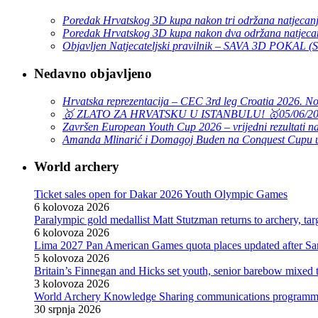
Poredak Hrvatskog 3D kupa nakon tri održana natjecan
Poredak Hrvatskog 3D kupa nakon dva održana natjeca
Objavljen Natjecateljski pravilnik – SAVA 3D POKAL 
Nedavno objavljeno
Hrvatska reprezentacija – CEC 3rd leg Croatia 2026. N
🥇 ZLATO ZA HRVATSKU U ISTANBULU! 🥇
05/06/2
Završen European Youth Cup 2026 – vrijedni rezultati na
Amanda Mlinarić i Domagoj Buden na Conquest Cupu u
World archery
Ticket sales open for Dakar 2026 Youth Olympic Games
6 kolovoza 2026
Paralympic gold medallist Matt Stutzman returns to archery, t
6 kolovoza 2026
Lima 2027 Pan American Games quota places updated after S
5 kolovoza 2026
Britain’s Finnegan and Hicks set youth, senior barebow mixed 
3 kolovoza 2026
World Archery Knowledge Sharing communications programm
30 srpnja 2026