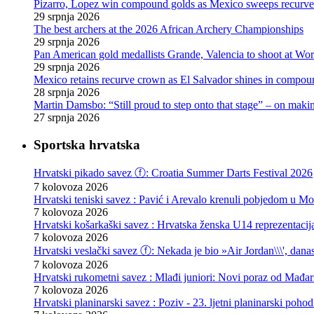
Pizarro, Lopez win compound golds as Mexico sweeps recurve t
29 srpnja 2026
The best archers at the 2026 African Archery Championships
29 srpnja 2026
Pan American gold medallists Grande, Valencia to shoot at Wo
29 srpnja 2026
Mexico retains recurve crown as El Salvador shines in compou
28 srpnja 2026
Martin Damsbo: “Still proud to step onto that stage” – on mak
27 srpnja 2026
Sportska hrvatska
Hrvatski pikado savez ⓕ: Croatia Summer Darts Festival 2026
7 kolovoza 2026
Hrvatski teniski savez : Pavić i Arevalo krenuli pobjedom u Mo
7 kolovoza 2026
Hrvatski košarkaški savez : Hrvatska ženska U14 reprezentacij
7 kolovoza 2026
Hrvatski veslački savez ⓕ: Nekada je bio »Air Jordan\\\', danas
7 kolovoza 2026
Hrvatski rukometni savez : Mlađi juniori: Novi poraz od Mađars
7 kolovoza 2026
Hrvatski planinarski savez : Poziv - 23. ljetni planinarski poho