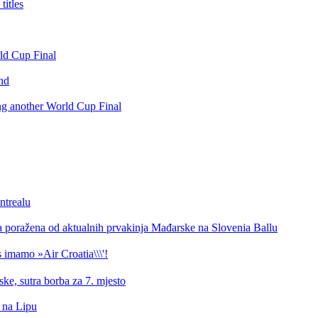
itles
rld Cup Final
nd
ing another World Cup Final
ntrealu
a poražena od aktualnih prvakinja Mađarske na Slovenia Ballu
 imamo »Air Croatia\\\'!
ke, sutra borba za 7. mjesto
d na Lipu