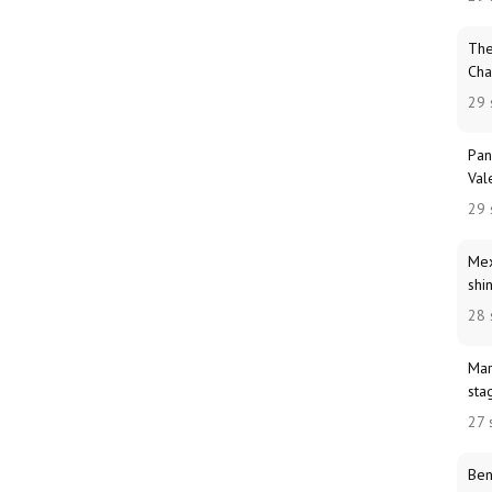
The
Cha
29 
Pan
Val
29 
Mex
shi
28 
Mar
sta
27 
Ben