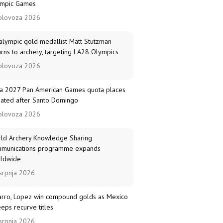
mpic Games
olovoza 2026
alympic gold medallist Matt Stutzman
urns to archery, targeting LA28 Olympics
olovoza 2026
a 2027 Pan American Games quota places
ated after Santo Domingo
olovoza 2026
ld Archery Knowledge Sharing
munications programme expands
ldwide
srpnja 2026
arro, Lopez win compound golds as Mexico
eps recurve titles
srpnja 2026