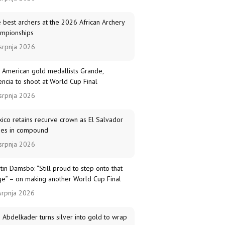
 best archers at the 2026 African Archery
mpionships
srpnja 2026
 American gold medallists Grande,
encia to shoot at World Cup Final
srpnja 2026
ico retains recurve crown as El Salvador
nes in compound
srpnja 2026
tin Damsbo: “Still proud to step onto that
ge” – on making another World Cup Final
srpnja 2026
 Abdelkader turns silver into gold to wrap