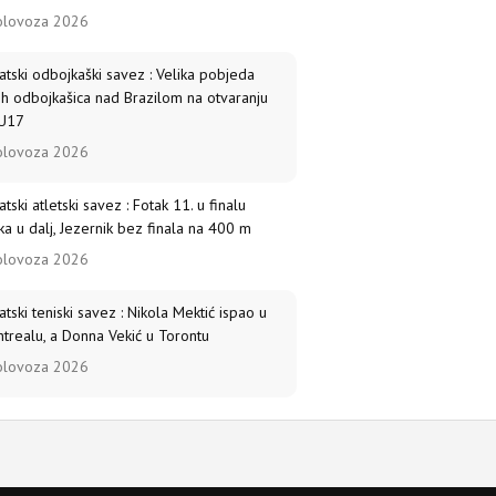
olovoza 2026
atski odbojkaški savez : Velika pobjeda
ih odbojkašica nad Brazilom na otvaranju
U17
olovoza 2026
atski atletski savez : Fotak 11. u finalu
ka u dalj, Jezernik bez finala na 400 m
olovoza 2026
atski teniski savez : Nikola Mektić ispao u
trealu, a Donna Vekić u Torontu
olovoza 2026