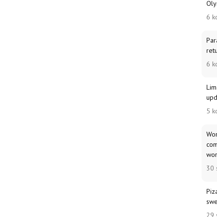
Oly
6 k
Par
ret
6 k
Lim
upd
5 k
Wor
com
wor
30 
Piz
swe
29 