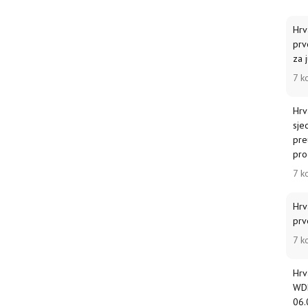
Hrv
prv
za j
7 k
Hrv
sje
pre
pro
7 k
Hrv
prv
7 k
Hrv
WDF
06.