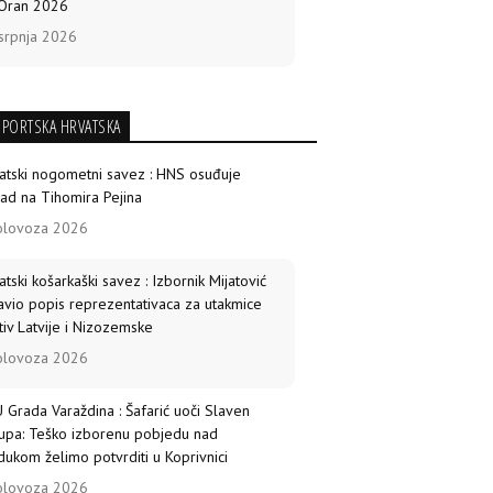
Oran 2026
srpnja 2026
SPORTSKA HRVATSKA
atski nogometni savez : HNS osuđuje
ad na Tihomira Pejina
olovoza 2026
atski košarkaški savez : Izbornik Mijatović
avio popis reprezentativaca za utakmice
tiv Latvije i Nizozemske
olovoza 2026
 Grada Varaždina : Šafarić uoči Slaven
upa: Teško izborenu pobjedu nad
dukom želimo potvrditi u Koprivnici
olovoza 2026