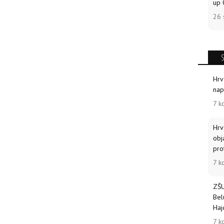
up 
26 
Hrv
nap
7 k
Hrv
obj
pro
7 k
ZŠU
Bel
Haj
7 k