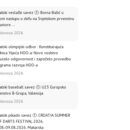
atski veslački savez ⓕ: Borna Bašić u
om nastupu u skifu na Svjetskom prvenstvu
uniore ...
olovoza 2026
atski olimpijski odbor : Konstituirajuća
dnica Vijeća HOO-a: Novo vodstvo
uzelo odgovornost i započelo provedbu
grama razvoja HOO-a
olovoza 2026
atski baseball savez ⓕ: U23 Europsko
enstvo B-Grupa, Valencija
olovoza 2026
atski pikado savez ⓕ: CROATIA SUMMER
 DARTS FESTIVAL 2026,
08.-09.08.2026. Makarska