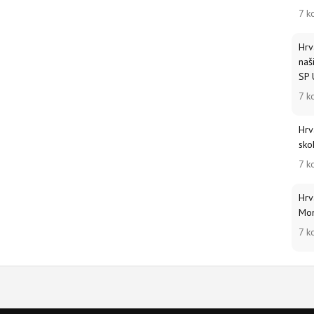
7 k
Hrv
naš
SP 
7 k
Hrv
sko
7 k
Hrv
Mon
7 k