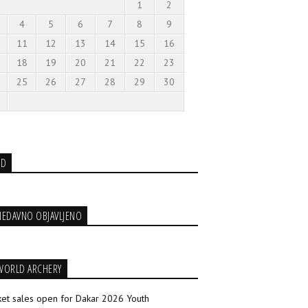
1
2
4
5
6
7
8
9
11
12
13
14
15
16
18
19
20
21
22
23
25
26
27
28
29
30
3D
NEDAVNO OBJAVLJENO
WORLD ARCHERY
ket sales open for Dakar 2026 Youth