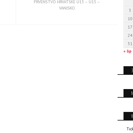
PRVENSTVO HRVATSKE U13 – U15 –
VANJSKO
3
10
17
24
31
« lip
Tic