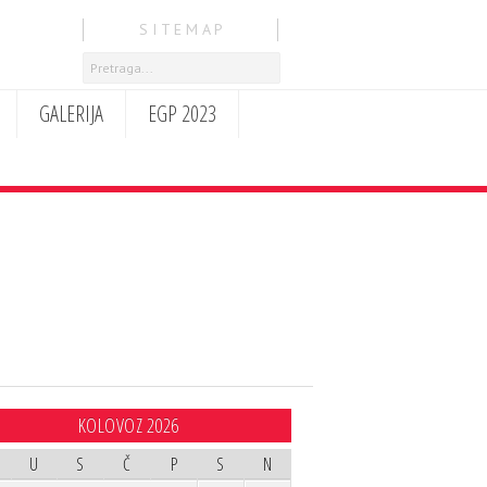
S I T E M A P
GALERIJA
EGP 2023
KOLOVOZ 2026
U
S
Č
P
S
N