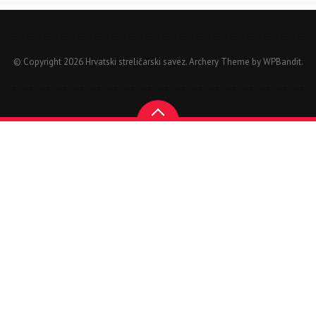
© Copyright 2026 Hrvatski streličarski savez.
Archery Theme by
WPBandit
.