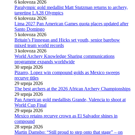
6 kolovoza 2026
Paralympic gold medallist Matt Stutzman returns to archery,
targeting LA28 Olympics
6 kolovoza 2026
Lima 2027 Pan American Games quota places updated after
Santo Domingo
5 kolovoza 2026
Britain’s Finnegan and Hicks set youth, senior barebow
mixed team world records
3 kolovoza 2026
World Archery Knowledge Sharing communications
programme expands worldwide
30 srpnja 2026
Pizarro, Lopez win compound golds as Mexico sweeps
recurve titles
29 srpnja 2026
The best archers at the 2026 African Archery Championships
29 srpnja 2026
Pan American gold medallists Grande, Valencia to shoot at
World Cup Final
29 srpnja 2026
Mexico retains recurve crown as El Salvador shines in
compound
28 srpnja 2026
Martin Damsbo: “Still proud to step onto that stage” – on