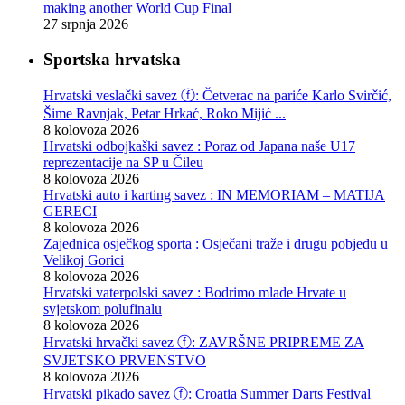
making another World Cup Final
27 srpnja 2026
Sportska hrvatska
Hrvatski veslački savez ⓕ: Četverac na pariće Karlo Svirčić,
Šime Ravnjak, Petar Hrkać, Roko Mijić ...
8 kolovoza 2026
Hrvatski odbojkaški savez : Poraz od Japana naše U17
reprezentacije na SP u Čileu
8 kolovoza 2026
Hrvatski auto i karting savez : IN MEMORIAM – MATIJA
GERECI
8 kolovoza 2026
Zajednica osječkog sporta : Osječani traže i drugu pobjedu u
Velikoj Gorici
8 kolovoza 2026
Hrvatski vaterpolski savez : Bodrimo mlade Hrvate u
svjetskom polufinalu
8 kolovoza 2026
Hrvatski hrvački savez ⓕ: ZAVRŠNE PRIPREME ZA
SVJETSKO PRVENSTVO
8 kolovoza 2026
Hrvatski pikado savez ⓕ: Croatia Summer Darts Festival