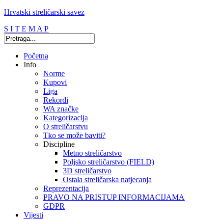
Hrvatski streličarski savez
S I T E M A P
Početna
Info
Norme
Kupovi
Liga
Rekordi
WA značke
Kategorizacija
O streličarstvu
Tko se može baviti?
Discipline
Metno streličarstvo
Poljsko streličarstvo (FIELD)
3D streličarstvo
Ostala streličarska natjecanja
Reprezentacija
PRAVO NA PRISTUP INFORMACIJAMA
GDPR
Vijesti