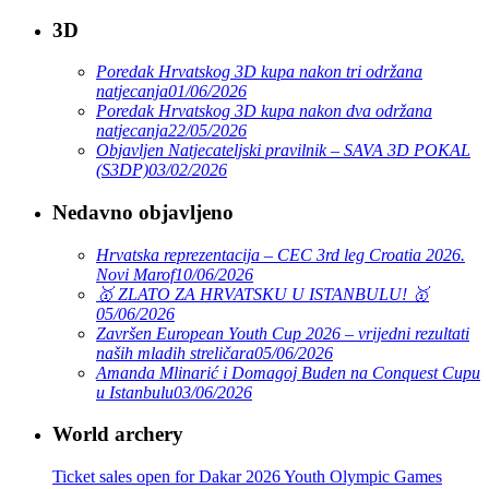
3D
Poredak Hrvatskog 3D kupa nakon tri održana
natjecanja
01/06/2026
Poredak Hrvatskog 3D kupa nakon dva održana
natjecanja
22/05/2026
Objavljen Natjecateljski pravilnik – SAVA 3D POKAL
(S3DP)
03/02/2026
Nedavno objavljeno
Hrvatska reprezentacija – CEC 3rd leg Croatia 2026.
Novi Marof
10/06/2026
🥇 ZLATO ZA HRVATSKU U ISTANBULU! 🥇
05/06/2026
Završen European Youth Cup 2026 – vrijedni rezultati
naših mladih streličara
05/06/2026
Amanda Mlinarić i Domagoj Buden na Conquest Cupu
u Istanbulu
03/06/2026
World archery
Ticket sales open for Dakar 2026 Youth Olympic Games