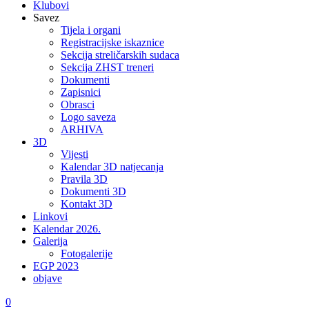
Klubovi
Savez
Tijela i organi
Registracijske iskaznice
Sekcija streličarskih sudaca
Sekcija ZHST treneri
Dokumenti
Zapisnici
Obrasci
Logo saveza
ARHIVA
3D
Vijesti
Kalendar 3D natjecanja
Pravila 3D
Dokumenti 3D
Kontakt 3D
Linkovi
Kalendar 2026.
Galerija
Fotogalerije
EGP 2023
objave
0