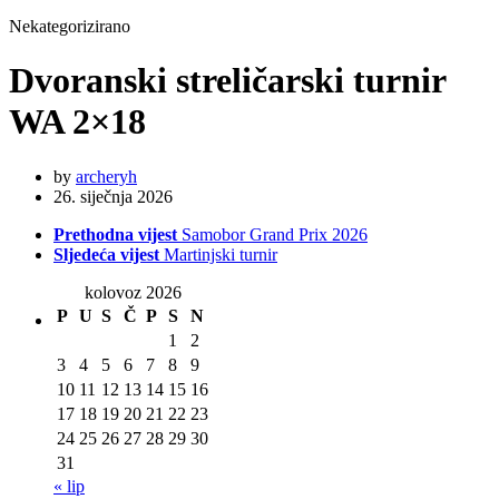
Nekategorizirano
Dvoranski streličarski turnir
WA 2×18
by
archeryh
26. siječnja 2026
Prethodna vijest
Samobor Grand Prix 2026
Sljedeća vijest
Martinjski turnir
kolovoz 2026
P
U
S
Č
P
S
N
1
2
3
4
5
6
7
8
9
10
11
12
13
14
15
16
17
18
19
20
21
22
23
24
25
26
27
28
29
30
31
« lip