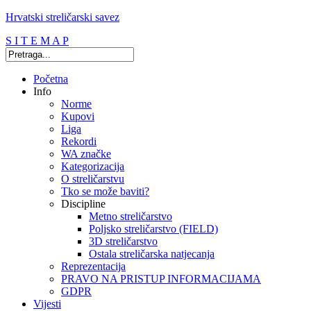
Hrvatski streličarski savez
S I T E M A P
Početna
Info
Norme
Kupovi
Liga
Rekordi
WA značke
Kategorizacija
O streličarstvu
Tko se može baviti?
Discipline
Metno streličarstvo
Poljsko streličarstvo (FIELD)
3D streličarstvo
Ostala streličarska natjecanja
Reprezentacija
PRAVO NA PRISTUP INFORMACIJAMA
GDPR
Vijesti