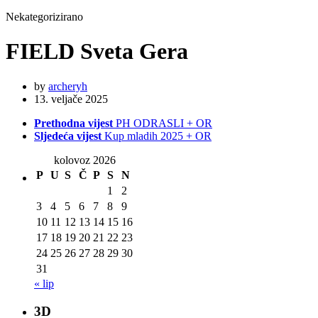
Nekategorizirano
FIELD Sveta Gera
by
archeryh
13. veljače 2025
Prethodna vijest
PH ODRASLI + OR
Sljedeća vijest
Kup mladih 2025 + OR
kolovoz 2026
P
U
S
Č
P
S
N
1
2
3
4
5
6
7
8
9
10
11
12
13
14
15
16
17
18
19
20
21
22
23
24
25
26
27
28
29
30
31
« lip
3D