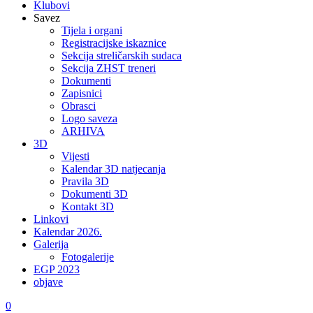
Klubovi
Savez
Tijela i organi
Registracijske iskaznice
Sekcija streličarskih sudaca
Sekcija ZHST treneri
Dokumenti
Zapisnici
Obrasci
Logo saveza
ARHIVA
3D
Vijesti
Kalendar 3D natjecanja
Pravila 3D
Dokumenti 3D
Kontakt 3D
Linkovi
Kalendar 2026.
Galerija
Fotogalerije
EGP 2023
objave
0