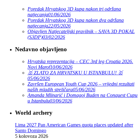
Poredak Hrvatskog 3D kupa nakon tri održana
natjecanja
01/06/2026
Poredak Hrvatskog 3D kupa nakon dva održana
natjecanja
22/05/2026
Objavljen Natjecateljski pravilnik – SAVA 3D POKAL
(S3DP)
03/02/2026
Nedavno objavljeno
Hrvatska reprezentacija – CEC 3rd leg Croatia 2026.
Novi Marof
10/06/2026
🥇 ZLATO ZA HRVATSKU U ISTANBULU! 🥇
05/06/2026
Završen European Youth Cup 2026 – vrijedni rezultati
naših mladih streličara
05/06/2026
Amanda Mlinarić i Domagoj Buden na Conquest Cupu
u Istanbulu
03/06/2026
World archery
Lima 2027 Pan American Games quota places updated after
Santo Domingo
5 kolovoza 2026