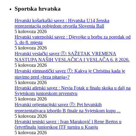
Sportska hrvatska
Hrvatski košarkaški savez : Hrvatska U14 ženska
reprezentacija pobjedom otvorila Slovenia Ball
5 kolovoza 2026
Hrvatski vaterpolski savez : Djevojke u borbu za poredak od
5. do 8. mjesta
5 kolovoza 2026
Hrvatski veslački savez ⓕ: SAŽETAK VREMENA
NASTUPA NAŠIH VESLAČICA I VESLAČA 6. 8 2026.
5 kolovoza 2026
Hrvatski gimnastički savez ⓕ: Kakva je Christina kada je
stavimo pred »brza pitanja«?
5 kolovoza 2026
Hrvatski atletski savez : Nevia Fotak u finalu skoka u dalj na
Svjetskom juniorskom prvenstvu
5 kolovoza 2026
Hrvatski orijentacijski savez ⓕ: Pet hrvatskih
reprezentativaca izborilo B finale na Svjetskom kupu ...
5 kolovoza 2026
Hrvatski teniski savez : Ivan Maraković i Rene Bertos u
četvrtfinalu juniorskog ITF turnira u Kranju
5 kolovoza 2026