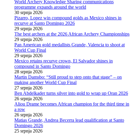
World Archery Knowledge Sharing communications
programme expands around the world
30 srpnja 2026
Pizarro, Lopez win compound golds as Mexico shines in
recurve at Santo Domingo 2026
29 srpnja 2026
The best archers at the 2026 African Archery Championships
29 srpnja 2026
Pan American gold medallists Grande, Valencia to shoot at
World Cup Final
29 srpnja 2026
Mexico retains recurve crown, El Salvador shines in
compound in Santo Domingo
28 srpnja 2026
Martin Damsbo: “Still proud to step onto that stage” – on
making another World Cup Final
27 srpnja 2026
Ben Abdelkader turns silver into gold to wrap up Oran 2026
26 srpnja 2026
Aliou Drame becomes African champion for the third time in
a row
26 srpnja 2026
Matias Grande, Andrea Becerra lead qualification at Santo
Domingo 2026
25 srpnja 2026