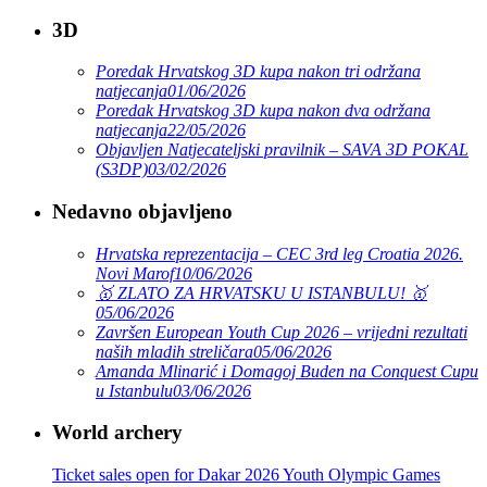
3D
Poredak Hrvatskog 3D kupa nakon tri održana
natjecanja
01/06/2026
Poredak Hrvatskog 3D kupa nakon dva održana
natjecanja
22/05/2026
Objavljen Natjecateljski pravilnik – SAVA 3D POKAL
(S3DP)
03/02/2026
Nedavno objavljeno
Hrvatska reprezentacija – CEC 3rd leg Croatia 2026.
Novi Marof
10/06/2026
🥇 ZLATO ZA HRVATSKU U ISTANBULU! 🥇
05/06/2026
Završen European Youth Cup 2026 – vrijedni rezultati
naših mladih streličara
05/06/2026
Amanda Mlinarić i Domagoj Buden na Conquest Cupu
u Istanbulu
03/06/2026
World archery
Ticket sales open for Dakar 2026 Youth Olympic Games