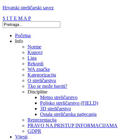
Hrvatski streličarski savez
S I T E M A P
Početna
Info
Norme
Kupovi
Liga
Rekordi
WA značke
Kategorizacija
O streličarstvu
Tko se može baviti?
Discipline
Metno streličarstvo
Poljsko streličarstvo (FIELD)
3D streličarstvo
Ostala streličarska natjecanja
Reprezentacija
PRAVO NA PRISTUP INFORMACIJAMA
GDPR
Vijesti