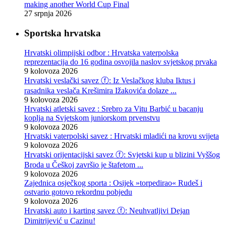
making another World Cup Final
27 srpnja 2026
Sportska hrvatska
Hrvatski olimpijski odbor : Hrvatska vaterpolska
reprezentacija do 16 godina osvojila naslov svjetskog prvaka
9 kolovoza 2026
Hrvatski veslački savez ⓕ: Iz Veslačkog kluba Iktus i
rasadnika veslača Krešimira Ižakovića dolaze ...
9 kolovoza 2026
Hrvatski atletski savez : Srebro za Vitu Barbić u bacanju
koplja na Svjetskom juniorskom prvenstvu
9 kolovoza 2026
Hrvatski vaterpolski savez : Hrvatski mladići na krovu svijeta
9 kolovoza 2026
Hrvatski orijentacijski savez ⓕ: Svjetski kup u blizini Vyššog
Broda u Češkoj završio je štafetom ...
9 kolovoza 2026
Zajednica osječkog sporta : Osijek »torpedirao« Rudeš i
ostvario gotovo rekordnu pobjedu
9 kolovoza 2026
Hrvatski auto i karting savez ⓕ: Neuhvatljivi Dejan
Dimitrijević u Cazinu!