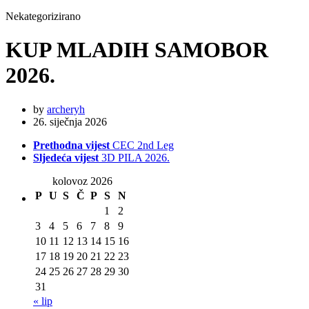
Nekategorizirano
KUP MLADIH SAMOBOR
2026.
by
archeryh
26. siječnja 2026
Prethodna vijest
CEC 2nd Leg
Sljedeća vijest
3D PILA 2026.
kolovoz 2026
P
U
S
Č
P
S
N
1
2
3
4
5
6
7
8
9
10
11
12
13
14
15
16
17
18
19
20
21
22
23
24
25
26
27
28
29
30
31
« lip