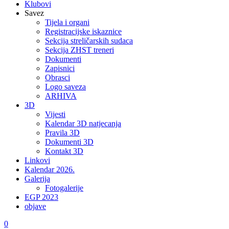
Klubovi
Savez
Tijela i organi
Registracijske iskaznice
Sekcija streličarskih sudaca
Sekcija ZHST treneri
Dokumenti
Zapisnici
Obrasci
Logo saveza
ARHIVA
3D
Vijesti
Kalendar 3D natjecanja
Pravila 3D
Dokumenti 3D
Kontakt 3D
Linkovi
Kalendar 2026.
Galerija
Fotogalerije
EGP 2023
objave
0