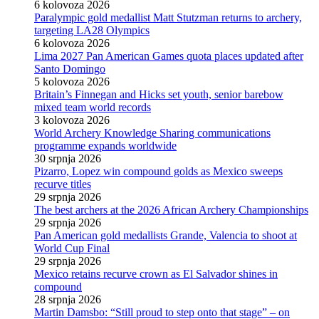
6 kolovoza 2026
Paralympic gold medallist Matt Stutzman returns to archery,
targeting LA28 Olympics
6 kolovoza 2026
Lima 2027 Pan American Games quota places updated after
Santo Domingo
5 kolovoza 2026
Britain’s Finnegan and Hicks set youth, senior barebow
mixed team world records
3 kolovoza 2026
World Archery Knowledge Sharing communications
programme expands worldwide
30 srpnja 2026
Pizarro, Lopez win compound golds as Mexico sweeps
recurve titles
29 srpnja 2026
The best archers at the 2026 African Archery Championships
29 srpnja 2026
Pan American gold medallists Grande, Valencia to shoot at
World Cup Final
29 srpnja 2026
Mexico retains recurve crown as El Salvador shines in
compound
28 srpnja 2026
Martin Damsbo: “Still proud to step onto that stage” – on